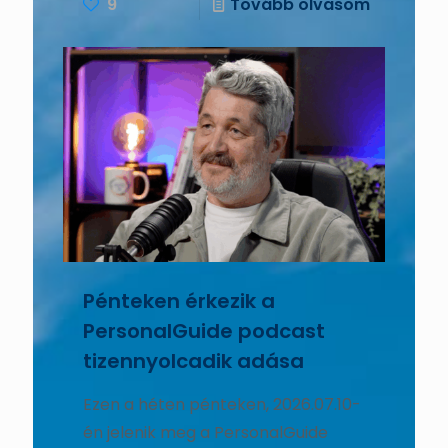
9
Tovább olvasom
Pénteken érkezik a
PersonalGuide podcast
tizennyolcadik adása
Ezen a héten pénteken, 2026.07.10-
én jelenik meg a PersonalGuide