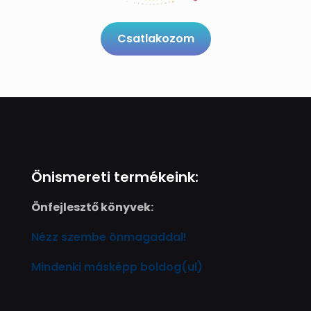
Csatlakozom
Önismereti termékeink:
Önfejlesztő könyvek:
Nézz szembe önmagaddal!
Mindenki másképp boldog(ul)