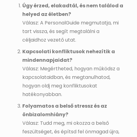
Úgy érzed, elakadtál, és nem találod a
helyed az életben?
Válasz: A PersonalGuide megmutatja, mi
tart vissza, és segít megtalálni a
céljaidhoz vezető utat.
Kapcsolati konfliktusok nehezítik a
mindennapjaidat?
Válasz: Megértheted, hogyan működsz a
kapcsolataidban, és megtanulhatod,
hogyan oldj meg konfliktusokat
hatékonyabban.
Folyamatos a belső stressz és az
önbizalomhiány?
Válasz: Tudd meg, mi okozza a belső
feszültséget, és építsd fel önmagad újra,