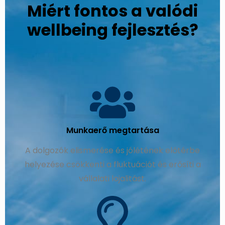
Miért fontos a valódi
wellbeing fejlesztés?
Munkaerő megtartása
A dolgozók elismerése és jólétének előtérbe
helyezése csökkenti a fluktuációt és erősíti a
vállalati lojalitást.