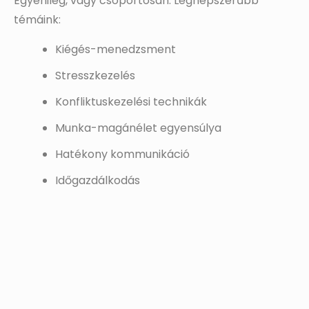
Egyénileg, vagy csoportosan. Legnépszerűbb
témáink:
Kiégés-menedzsment
Stresszkezelés
Konfliktuskezelési technikák
Munka-magánélet egyensúlya
Hatékony kommunikáció
Időgazdálkodás