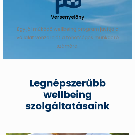
Versenyelőny
Egy jól működő wellbeing program javítja a
vállalat vonzerejét a tehetséges munkaerő
számára.
Legnépszerűbb
wellbeing
szolgáltatásaink