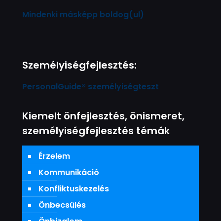
Mindenki másképp boldog(ul)
Személyiségfejlesztés:
PersonalGuide® személyiségteszt
Kiemelt önfejlesztés, önismeret,
személyiségfejlesztés témák
Érzelem
Kommunikáció
Konfliktuskezelés
Önbecsülés