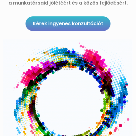
a munkatársaid jólétéért és a közös fejlődésért.
Kérek ingyenes konzultációt