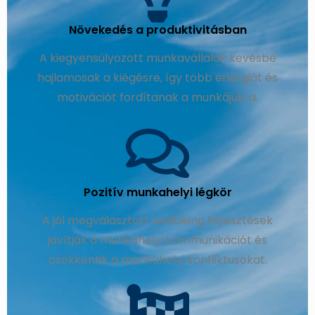
Növekedés a produktivitásban
A kiegyensúlyozott munkavállalók kevésbé
hajlamosak a kiégésre, így több energiát és
motivációt fordítanak a munkájukra.
Pozitív munkahelyi légkör
A jól megválasztott wellbeing fejlesztések
javítják a munkahelyi kommunikációt és
csökkentik a munkahelyi konfliktusokat.