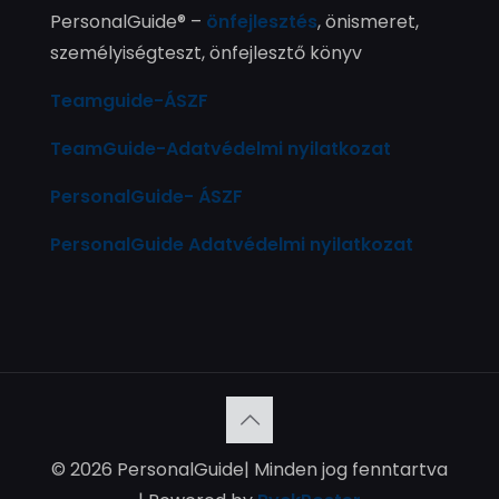
PersonalGuide® –
önfejlesztés
, önismeret,
személyiségteszt, önfejlesztő könyv
Teamguide-ÁSZF
TeamGuide-Adatvédelmi nyilatkozat
PersonalGuide- ÁSZF
PersonalGuide Adatvédelmi nyilatkozat
© 2026 PersonalGuide| Minden jog fenntartva