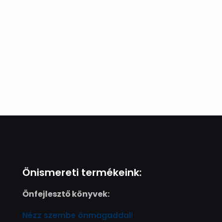
Önismereti termékeink:
Önfejlesztő könyvek:
Nézz szembe önmagaddal!