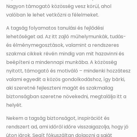
Nagyon támogató közösség vesz körül, ahol
valóban le lehet vetkőzni a félelmeket.
A tagság folyamatos tanulási és fejlődési
lehetőséget ad. Az itt zajló műhelymunkák, tudás-
és élménymegosztások, valamint a rendszeres
szakmai cikkek révén mindig van mit hazavinni és
beépíteni a mindennapi munkába. A közösség
nyitott, támogató és motiváló – mindenki hozzátesz
valami egyedit a közös gondolkodáshoz, így bárki,
aki szeretné fejleszteni magát és szakmailag
biztonságban szeretne növekedni, megtalálja itt a
helyét.
Nekem a tagság biztonságot, inspirációt és
rendszert ad, ami időről időre visszaigazolja, hogy jó
úton járok. Segít fókuszáltan dolgozni a saját