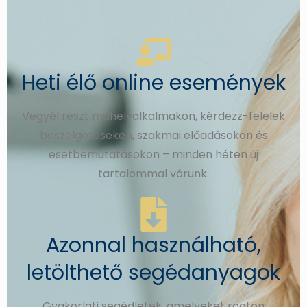
Heti élő online események
Vegyél részt műhelyalkalmakon, kérdezz-felelek
beszélgetéseken, szakmai előadásokon és
esetbemutatásokon – minden héten új
tartalommal várunk.
Azonnal használható,
letölthető segédanyagok
Gyakorlati segédletek, amelyeket rögtön