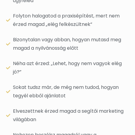
ügyfeled
Folyton halogatod a praxisépítést, mert nem
érzed magad „elég felkészültnek”
Bizonytalan vagy abban, hogyan mutasd meg
magad a nyilvánosság előtt
Néha azt érzed: „Lehet, hogy nem vagyok elég
jó?”
Sokat tudsz már, de még nem tudod, hogyan
tegyél ebből ajánlatot
Elveszettnek érzed magad a segítői marketing
világában
Nehezen beszélsz magadról vagy a