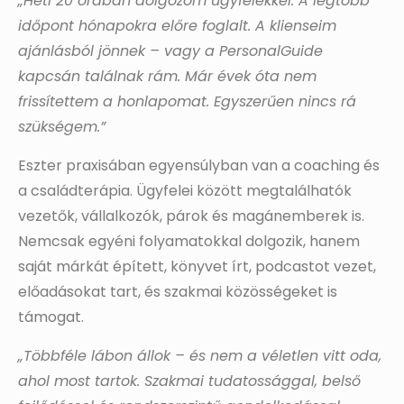
„Heti 20 órában dolgozom ügyfelekkel. A legtöbb
időpont hónapokra előre foglalt. A klienseim
ajánlásból jönnek – vagy a PersonalGuide
kapcsán találnak rám. Már évek óta nem
frissítettem a honlapomat. Egyszerűen nincs rá
szükségem.”
Eszter praxisában egyensúlyban van a coaching és
a családterápia. Ügyfelei között megtalálhatók
vezetők, vállalkozók, párok és magánemberek is.
Nemcsak egyéni folyamatokkal dolgozik, hanem
saját márkát épített, könyvet írt, podcastot vezet,
előadásokat tart, és szakmai közösségeket is
támogat.
„Többféle lábon állok – és nem a véletlen vitt oda,
ahol most tartok. Szakmai tudatossággal, belső