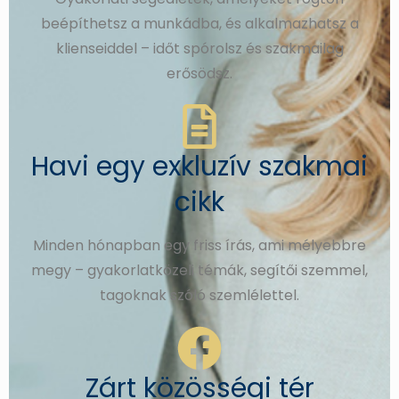
beépíthetsz a munkádba, és alkalmazhatsz a
klienseiddel – időt spórolsz és szakmailag
erősödsz.
Havi egy exkluzív szakmai
cikk
Minden hónapban egy friss írás, ami mélyebbre
megy – gyakorlatközeli témák, segítői szemmel,
tagoknak szóló szemlélettel.
Zárt közösségi tér