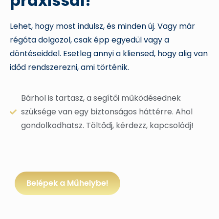
praxissal!
Lehet, hogy most indulsz, és minden új. Vagy már
régóta dolgozol, csak épp egyedül vagy a
döntéseiddel. Esetleg annyi a kliensed, hogy alig van
időd rendszerezni, ami történik.
Bárhol is tartasz, a segítői működésednek
szüksége van egy biztonságos háttérre. Ahol
gondolkodhatsz. Töltődj, kérdezz, kapcsolódj!
Belépek a Műhelybe!