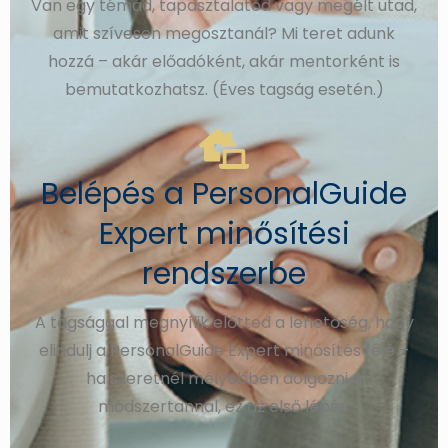
Van egy témád, tapasztalatod vagy megélt utad,
amit szívesen megosztanál? Mi teret adunk
hozzá – akár előadóként, akár mentorként is
bemutatkozhatsz. (Éves tagság esetén.)
Belépés a PersonalGuide
Expert minősítési
rendszerbe
A tagsággal megnyílik előtted a lehetőség, hogy
elindulj a PersonalGuide Expert minősítés felé –
ha szeretnél mélyebben dolgozni a
módszertannal, ez az első lépés.