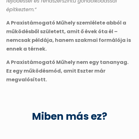
fejlődéssel és rendszerszintű gondolkodással
építkeztem.”
A Praxistámogató Műhely szemlélete abból a
működésből született, amit ő évek óta él –
nemcsak példája, hanem szakmai formálója is
ennek a térnek.
A Praxistámogató Műhely nem egy tananyag.
Ez egy működésmód, amit Eszter már
megvalósított.
Miben más ez?