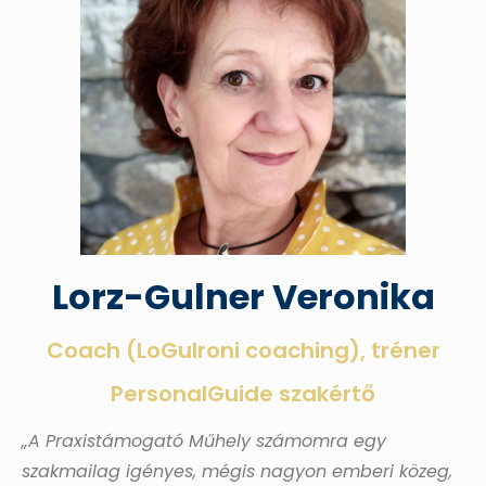
Lorz-Gulner Veronika
Coach (LoGulroni coaching), tréner
PersonalGuide szakértő
„
A Praxistámogató Műhely számomra egy
szakmailag igényes, mégis nagyon emberi közeg,