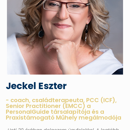
Jeckel Eszter
- coach, családterapeuta, PCC (ICF),
Senior Practitioner (EMCC) a
PersonalGuide társalapítója és a
Praxistámogató Műhely megálmodója