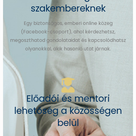
szakembereknek
Egy biztonságos, emberi online közeg
(Facebook-csoport), ahol kérdezhetsz,
megoszthatod gondolataidat és kapcsolódhatsz
olyanokkal, akik hasonló utat járnak.
Előadói és mentori
lehetőség a közösségen
belül