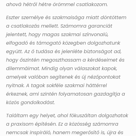
ahová hétről hétre örömmel csatlakozom.
Eszter személye és szakmaisága miatt döntöttem
a csatlakozás mellett. Számomra garanciát
jelentett, hogy magas szakmai színvonalú,
elfogadó és támogató közegben dolgozhatunk
együtt. Az ő tudása és jelenléte biztonságot ad,
hogy őszintén megoszthassam a kérdéseimet és
dilemmáimat. Mindig olyan válaszokat kapok,
amelyek valóban segítenek és új nézőpontokat
nyitnak. A tagok sokféle szakmai háttérrel
érkeznek, ami szintén folyamatosan gazdagítja a
közös gondolkodást.
Találtam egy helyet, ahol fókuszáltan dolgozhatok
a praxisom építésén. Ez a közösség számomra
nemcsak inspiráló, hanem megerősítő is, újra és