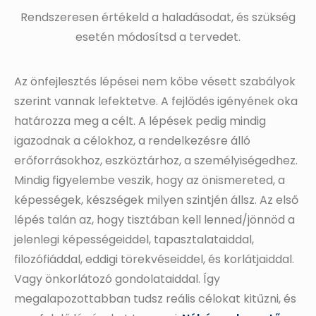
Rendszeresen értékeld a haladásodat, és szükség
esetén módosítsd a tervedet.
Az önfejlesztés lépései nem kőbe vésett szabályok
szerint vannak lefektetve. A fejlődés igényének oka
határozza meg a célt. A lépések pedig mindig
igazodnak a célokhoz, a rendelkezésre álló
erőforrásokhoz, eszköztárhoz, a személyiségedhez.
Mindig figyelembe veszik, hogy az önismereted, a
képességek, készségek milyen szintjén állsz. Az első
lépés talán az, hogy tisztában kell lenned/jönnöd a
jelenlegi képességeiddel, tapasztalataiddal,
filozófiáddal, eddigi törekvéseiddel, és korlátjaiddal.
Vagy önkorlátozó gondolataiddal. Így
megalapozottabban tudsz reális célokat kitűzni, és