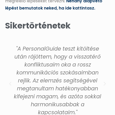
megfelelő lépéseket tervezni.
Néhány alapvető
lépést bemutatok neked, ha ide kattintasz.
Sikertörténetek
"A PersonalGuide teszt kitöltése
után rájöttem, hogy a visszatérő
konfliktusaim oka a rossz
kommunikációs szokásaimban
rejlik. Az elemzés segítségével
megtanultam hatékonyabban
kifejezni magam, és azóta sokkal
harmonikusabbak a
kapcsolataim."