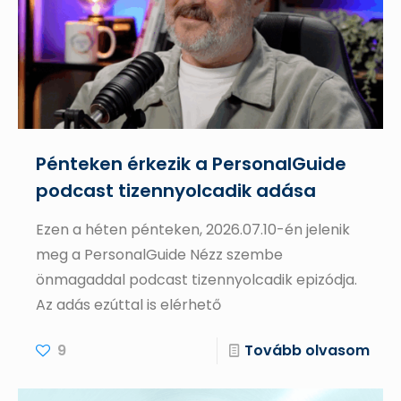
Pénteken érkezik a PersonalGuide
podcast tizennyolcadik adása
Ezen a héten pénteken, 2026.07.10-én jelenik
meg a PersonalGuide Nézz szembe
önmagaddal podcast tizennyolcadik epizódja.
Az adás ezúttal is elérhető
9
Tovább olvasom