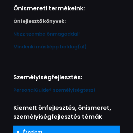
Önismereti termékeink:
Önfejlesztő könyvek:
Nézz szembe önmagaddal!
Mindenki másképp boldog(ul)
Személyiségfejlesztés:
PersonalGuide® személyiségteszt
Kiemelt önfejlesztés, önismeret,
személyiségfejlesztés témák
Érzelem