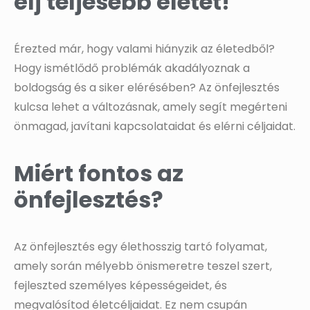
élj teljesebb életet!
Érezted már, hogy valami hiányzik az életedből?
Hogy ismétlődő problémák akadályoznak a
boldogság és a siker elérésében? Az önfejlesztés
kulcsa lehet a változásnak, amely segít megérteni
önmagad, javítani kapcsolataidat és elérni céljaidat.
Miért fontos az
önfejlesztés?
Az önfejlesztés egy élethosszig tartó folyamat,
amely során mélyebb önismeretre teszel szert,
fejleszted személyes képességeidet, és
megvalósítod életcéljaidat. Ez nem csupán