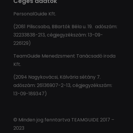
Céges adatok
PersonalGuide Kft.
(2081 Piliscsaba, BBartók Béla u. 19. adószám:
32233838-213, cégjegyzékszám: 13-09-
226129)
TeamGuide Menedzsment Tanácsadó iroda
Kft.
(2094 Nagykovácsi, Kálvária sétány 7.
adószám: 26136907-2-13, cégjegyzékszám:
13-09-189347)
© Minden jog fenntartva TEAMGUIDE 2017 –
2023