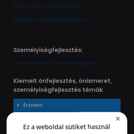
Nézz szembe önmagaddal!
Mindenki másképp boldog(ul)
Személyiségfejlesztés:
PersonalGuide® személyiségteszt
Kiemelt önfejlesztés, önismeret,
személyiségfejlesztés témák
Érzelem
Kommunikáció
×
Konfliktuskezelés
Ez a weboldal sütiket használ