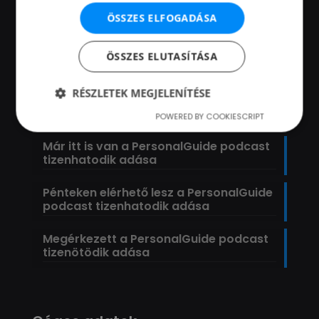
podcast tizennyolcadik adása
ÖSSZES ELFOGADÁSA
Megérkezett a PersonalGuide podcast
tizenhetedik adása
ÖSSZES ELUTASÍTÁSA
Hamarosan elérhető lesz a
RÉSZLETEK MEGJELENÍTÉSE
PersonalGuide podcast tizenhetedik
adása
POWERED BY COOKIESCRIPT
Már itt is van a PersonalGuide podcast
tizenhatodik adása
Pénteken elérhető lesz a PersonalGuide
podcast tizenhatodik adása
Megérkezett a PersonalGuide podcast
tizenötödik adása