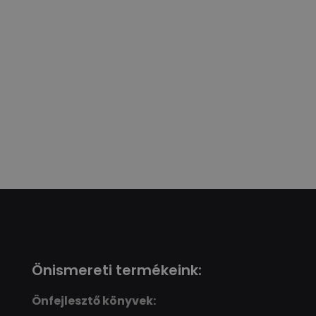
Önismereti termékeink:
Önfejlesztő könyvek: