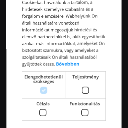
Önbecsülés
Cookie-kat használunk a tartalom, a
hirdetések személyre szabására és a
Önbizalom
forgalom elemzésére. Webhelyünk Ön
Önfejlesztés
általi használatára vonatkozó
Önismeret
információkat megosztjuk hirdetési és
elemző partnereinkkel is, akik egyesíthetik
Párkapcsolat
azokat más információkkal, amelyeket Ön
Podcast
biztosított számukra, vagy amelyeket a
szolgáltatásaik Ön általi használatából
Segítség coachoknak
gyűjtöttek össze.
Bővebben
Stressz
Elengedhetetlenül
Teljesítmény
szükséges
Legutóbbi bejegyzések
Célzás
Funkcionalitás
Megérkezett a PersonalGuide podcast
tizennyolcadik adása
Pénteken érkezik a PersonalGuide