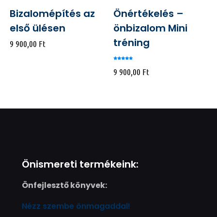
Bizalomépítés az
Önértékelés –
első ülésen
önbizalom Mini
tréning
9 900,00
Ft
Értékelés:
5.00
9 900,00
Ft
/ 5
Név
*
E-
mail
*
Önismereti termékeink:
Önfejlesztő könyvek:
Nézz szembe önmagaddal!