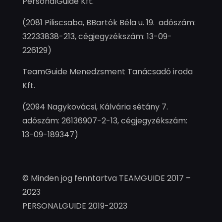
PersonalGuide Kft.
(2081 Piliscsaba, BBartók Béla u. 19. adószám:
32233838-213, cégjegyzékszám: 13-09-
226129)
TeamGuide Menedzsment Tanácsadó iroda
Kft.
(2094 Nagykovácsi, Kálvária sétány 7.
adószám: 26136907-2-13, cégjegyzékszám:
13-09-189347)
© Minden jog fenntartva TEAMGUIDE 2017 –
2023
PERSONALGUIDE 2019-2023