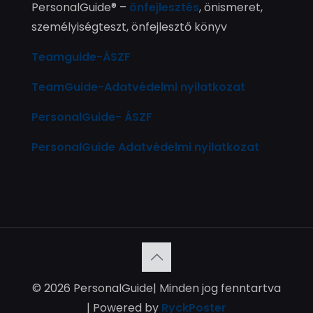
PersonalGuide® –
önfejlesztés
, önismeret,
személyiségteszt, önfejlesztő könyv
Teamguide-ÁSZF
TeamGuide-Adatvédelmi nyilatkozat
PersonalGuide- ÁSZF
PersonalGuide Adatvédelmi nyilatkozat
© 2026 PersonalGuide| Minden jog fenntartva
| Powered by
RyckPoster