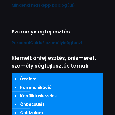
Mindenki másképp boldog(ul)
Személyiségfejlesztés:
PersonalGuide® személyiségteszt
Kiemelt önfejlesztés, önismeret,
személyiségfejlesztés témák
Érzelem
Kommunikáció
Konfliktuskezelés
Önbecsülés
Önbizalom