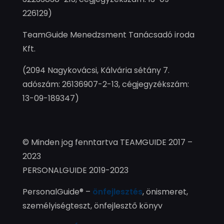
226129)
TeamGuide Menedzsment Tanácsadó iroda
Kft.
(2094 Nagykovácsi, Kálvária sétány 7.
adószám: 26136907-2-13, cégjegyzékszám:
13-09-189347)
© Minden jog fenntartva TEAMGUIDE 2017 –
2023
PERSONALGUIDE 2019-2023
PersonalGuide® –
önfejlesztés
, önismeret,
személyiségteszt, önfejlesztő könyv