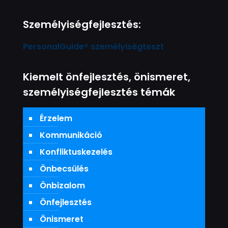
Személyiségfejlesztés:
PersonalGuide® személyiségteszt
Kiemelt önfejlesztés, önismeret,
személyiségfejlesztés témák
Érzelem
Kommunikáció
Konfliktuskezelés
Önbecsülés
Önbizalom
Önfejlesztés
Önismeret