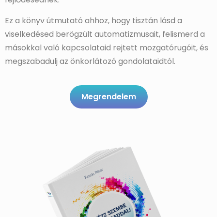
Ez a könyv útmutató ahhoz, hogy tisztán lásd a
viselkedésed berögzült automatizmusait, felismerd a
másokkal való kapcsolataid rejtett mozgatórugóit, és
megszabadulj az önkorlátozó gondolataidtól.
Megrendelem