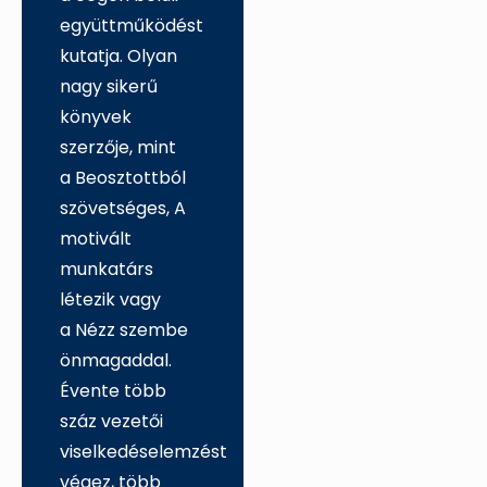
együttműködést
kutatja. Olyan
nagy sikerű
könyvek
szerzője, mint
a Beosztottból
szövetséges, A
motivált
munkatárs
létezik vagy
a Nézz szembe
önmagaddal.
Évente több
száz vezetői
viselkedéselemzést
végez, több