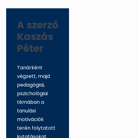
A szerző
Kaszás
Péter
Tanárként
végzett, majd
pedagógiai,
pszichológiai
témában a
tanulási
motivációk
terén folytatott
kutatásokat.