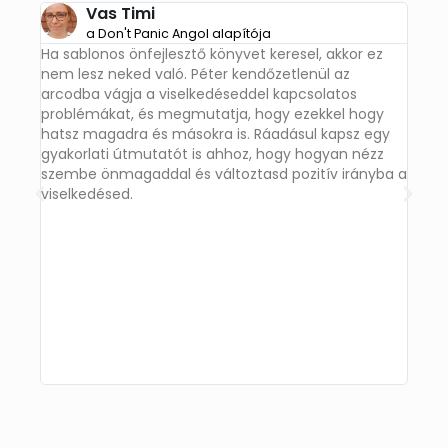
Vas Timi
a Don't Panic Angol alapítója
Ha sablonos önfejlesztő könyvet keresel, akkor ez
Ez a 
nem lesz neked való. Péter kendőzetlenül az
humor
arcodba vágja a viselkedéseddel kapcsolatos
vicc,
problémákat, és megmutatja, hogy ezekkel hogy
a töb
hatsz magadra és másokra is. Ráadásul kapsz egy
e néz
gyakorlati útmutatót is ahhoz, hogy hogyan nézz
hála 
szembe önmagaddal és változtasd pozitív irányba a
viselkedésed.