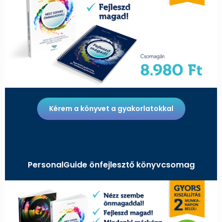
Kérem a könyvet a gyakorlatokkal
PersonalGuide önfejlesztő könyvcsomag