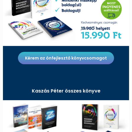
Kérem az önfejlesztő könyvcsomagot
Kaszás Péter összes könyve