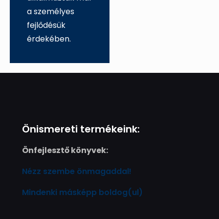
a személyes
fejlődésük
érdekében.
Önismereti termékeink:
Önfejlesztő könyvek:
Nézz szembe önmagaddal!
Mindenki másképp boldog(ul)