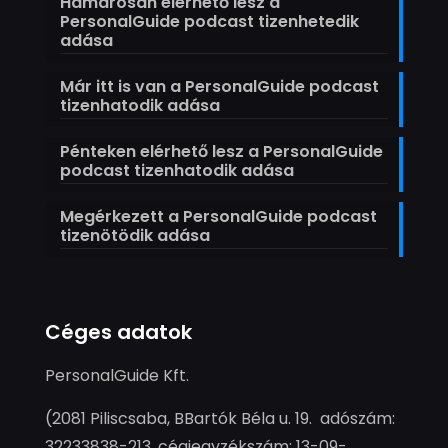
Hamarosan elérhető lesz a
PersonalGuide podcast tizenhetedik
adása
Már itt is van a PersonalGuide podcast
tizenhatodik adása
Pénteken elérhető lesz a PersonalGuide
podcast tizenhatodik adása
Megérkezett a PersonalGuide podcast
tizenötödik adása
Céges adatok
PersonalGuide Kft.
(2081 Piliscsaba, BBartók Béla u. 19. adószám:
32233838-213, cégjegyzékszám: 13-09-