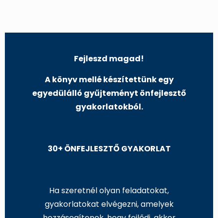
Fejleszd magad!
A könyv mellé készítettünk egy
egyedülálló gyűjteményt önfejlesztő
gyakorlatokból.
30+ ÖNFEJLESZTŐ GYAKORLAT
Ha szeretnél olyan feladatokat,
gyakorlatokat elvégezni, amelyek
hozzásegítenek, hogy fejlődj, akkor