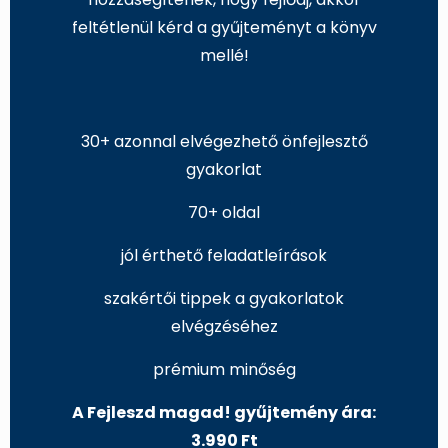
feltétlenül kérd a gyűjteményt a könyv
mellé!
30+ azonnal elvégezhető önfejlesztő
gyakorlat
70+ oldal
jól érthető feladatleírások
szakértői tippek a gyakorlatok
elvégzéséhez
prémium minőség
A Fejleszd magad! gyűjtemény ára:
3.990 Ft