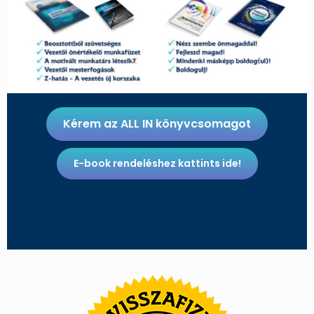
Kérem az ALL IN könyvcsomagot
E-book rendeléshez kattints ide!