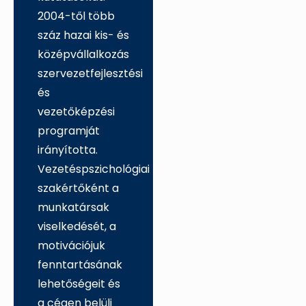
2004-től több
száz hazai kis- és
középvállalkozás
szervezetfejlesztési
és
vezetőképzési
programját
irányította.
Vezetéspszichológiai
szakértőként a
munkatársak
viselkedését, a
motivációjuk
fenntartásának
lehetőségeit és
a cégen belüli