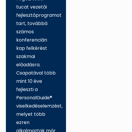
tucat vezetői
fejlesztőprogramot
tart, továbbá
számos
konferencián
kap felkérést
szakmai
előadásra.
Csapatával több
mint 10 éve
fejleszti a
PersonalGuide®
viselkedéselemzést,
melyet több
ezren
alkalmaztak már