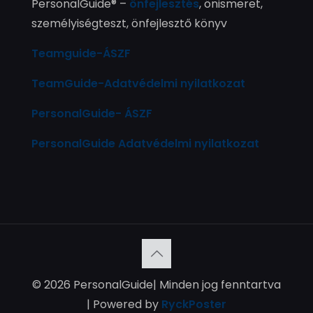
PersonalGuide® –
önfejlesztés
, önismeret,
személyiségteszt, önfejlesztő könyv
Teamguide-ÁSZF
TeamGuide-Adatvédelmi nyilatkozat
PersonalGuide- ÁSZF
PersonalGuide Adatvédelmi nyilatkozat
© 2026 PersonalGuide| Minden jog fenntartva
| Powered by
RyckPoster