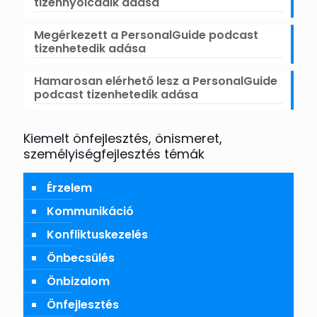
tizennyolcadik adása
Megérkezett a PersonalGuide podcast
tizenhetedik adása
Hamarosan elérhető lesz a PersonalGuide
podcast tizenhetedik adása
Kiemelt önfejlesztés, önismeret,
személyiségfejlesztés témák
Érzelem
Kommunikáció
Konfliktuskezelés
Önbecsülés
Önbizalom
Önfejlesztés