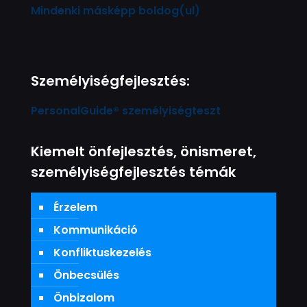
Mindenki másképp boldog(ul)
Személyiségfejlesztés:
PersonalGuide® személyiségteszt
Kiemelt önfejlesztés, önismeret,
személyiségfejlesztés témák
Érzelem
Kommunikáció
Konfliktuskezelés
Önbecsülés
Önbizalom