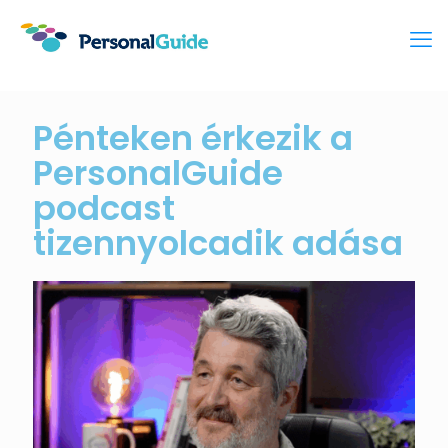
Pénteken érkezik a
PersonalGuide
podcast
tizennyolcadik adása