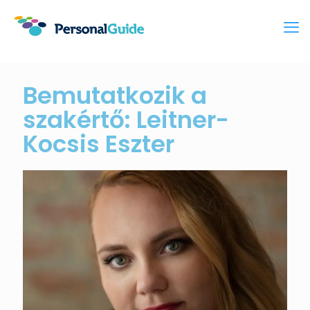
Bemutatkozik a
szakértő: Leitner-
Kocsis Eszter