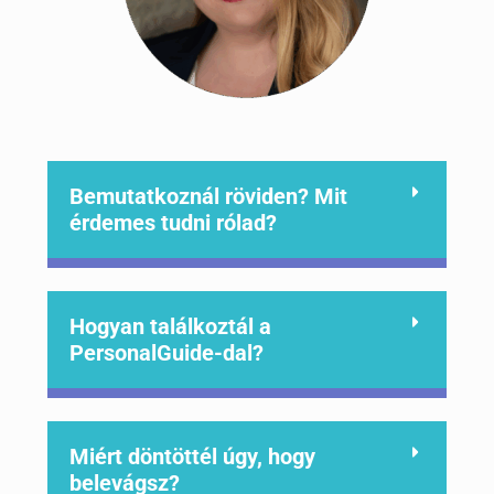
Bemutatkoznál röviden? Mit
érdemes tudni rólad?
Hogyan találkoztál a
PersonalGuide-dal?
Miért döntöttél úgy, hogy
belevágsz?