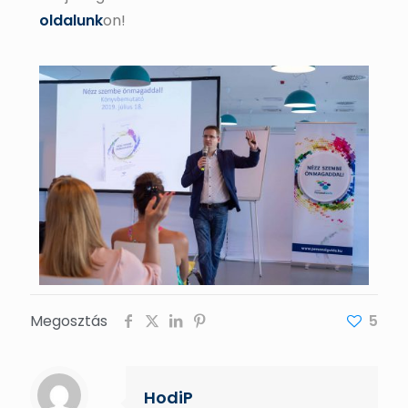
oldalunk
on!
Megosztás
5
HodiP