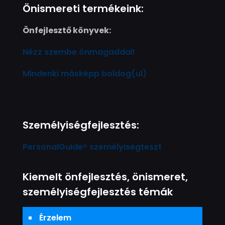
Önismereti termékeink:
Önfejlesztő könyvek:
Nézz szembe önmagaddal!
Mindenki másképp boldog(ul)
Személyiségfejlesztés:
PersonalGuide® személyiségteszt
Kiemelt önfejlesztés, önismeret,
személyiségfejlesztés témák
Érzelem