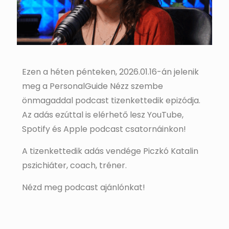
Ezen a héten pénteken, 2026.01.16-án jelenik
meg a PersonalGuide Nézz szembe
önmagaddal podcast tizenkettedik epizódja.
Az adás ezúttal is elérhető lesz YouTube,
Spotify és Apple podcast csatornáinkon!
A tizenkettedik adás vendége Piczkó Katalin
pszichiáter, coach, tréner.
Nézd meg podcast ajánlónkat!