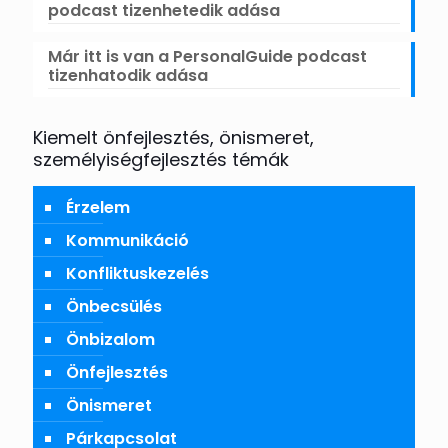
podcast tizenhetedik adása
Már itt is van a PersonalGuide podcast
tizenhatodik adása
Kiemelt önfejlesztés, önismeret,
személyiségfejlesztés témák
Érzelem
Kommunikáció
Konfliktuskezelés
Önbecsülés
Önbizalom
Önfejlesztés
Önismeret
Párkapcsolat