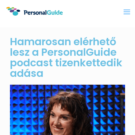
Hamarosan elérhető
lesz a PersonalGuide
podcast tizenkettedik
adása