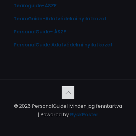
Teamguide-ÁSZF
TeamGuide-Adatvédelmi nyilatkozat
PersonalGuide- ÁSZF
PersonalGuide Adatvédelmi nyilatkozat
© 2026 PersonalGuide| Minden jog fenntartva
| Powered by
RyckPoster