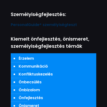
Személyiségfejlesztés:
PersonalGuide® személyiségteszt
Kiemelt önfejlesztés, önismeret,
személyiségfejlesztés témák
Érzelem
Kommunikáció
Konfliktuskezelés
Önbecsülés
Önbizalom
Önfejlesztés
Önismeret