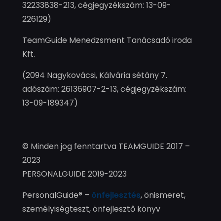
32233838-213, cégjegyzékszám: 13-09-
226129)
TeamGuide Menedzsment Tanácsadó iroda
Kft.
(2094 Nagykovácsi, Kálvária sétány 7.
adószám: 26136907-2-13, cégjegyzékszám:
13-09-189347)
© Minden jog fenntartva TEAMGUIDE 2017 –
2023
PERSONALGUIDE 2019-2023
PersonalGuide® –
önfejlesztés
, önismeret,
személyiségteszt, önfejlesztő könyv