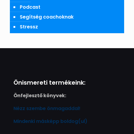
Podcast
Segítség coachoknak
Stressz
Önismereti termékeink:
Önfejlesztő könyvek:
Nézz szembe önmagaddal!
Mindenki másképp boldog(ul)