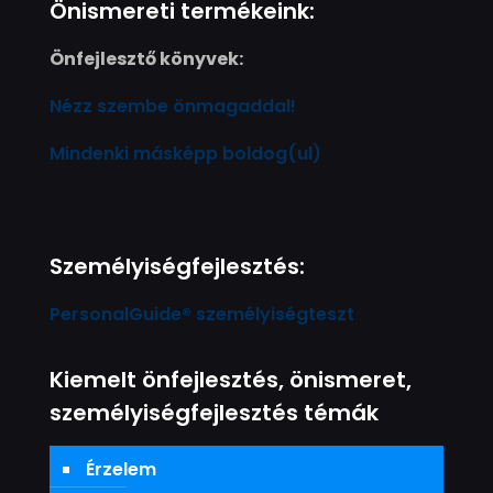
Önismereti termékeink:
Önfejlesztő könyvek:
Nézz szembe önmagaddal!
Mindenki másképp boldog(ul)
Személyiségfejlesztés:
PersonalGuide® személyiségteszt
Kiemelt önfejlesztés, önismeret,
személyiségfejlesztés témák
Érzelem