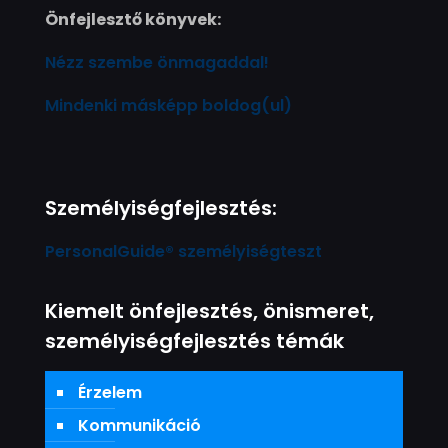
Önfejlesztő könyvek:
Nézz szembe önmagaddal!
Mindenki másképp boldog(ul)
Személyiségfejlesztés:
PersonalGuide® személyiségteszt
Kiemelt önfejlesztés, önismeret,
személyiségfejlesztés témák
Érzelem
Kommunikáció