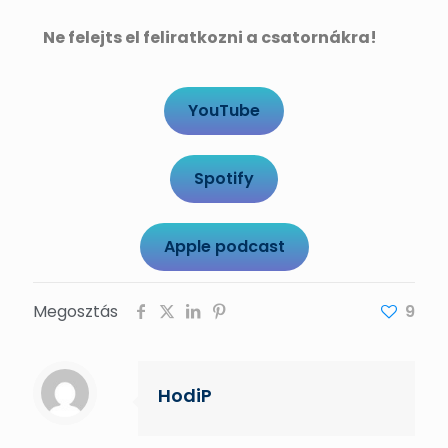
Ne felejts el feliratkozni a csatornákra!
YouTube
Spotify
Apple podcast
Megosztás
9
HodiP