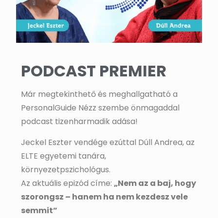
PODCAST PREMIER
Már megtekinthető és meghallgatható a
PersonalGuide Nézz szembe önmagaddal
podcast tizenharmadik adása!
Jeckel Eszter vendége ezúttal Dúll Andrea, az
ELTE egyetemi tanára,
környezetpszichológus.
Az aktuális epizód címe:
„Nem az a baj, hogy
szorongsz – hanem ha nem kezdesz vele
semmit”