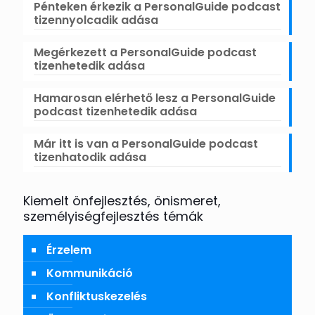
Pénteken érkezik a PersonalGuide podcast
tizennyolcadik adása
Megérkezett a PersonalGuide podcast
tizenhetedik adása
Hamarosan elérhető lesz a PersonalGuide
podcast tizenhetedik adása
Már itt is van a PersonalGuide podcast
tizenhatodik adása
Kiemelt önfejlesztés, önismeret,
személyiségfejlesztés témák
Érzelem
Kommunikáció
Konfliktuskezelés