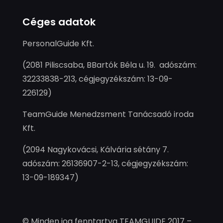
Céges adatok
PersonalGuide Kft.
(2081 Piliscsaba, BBartók Béla u. 19. adószám:
32233838-213, cégjegyzékszám: 13-09-
226129)
TeamGuide Menedzsment Tanácsadó iroda
Kft.
(2094 Nagykovácsi, Kálvária sétány 7.
adószám: 26136907-2-13, cégjegyzékszám:
13-09-189347)
© Minden jog fenntartva TEAMGUIDE 2017 –