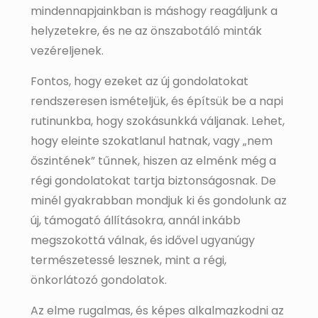
mindennapjainkban is máshogy reagáljunk a
helyzetekre, és ne az önszabotáló minták
vezéreljenek.
Fontos, hogy ezeket az új gondolatokat
rendszeresen ismételjük, és építsük be a napi
rutinunkba, hogy szokásunkká váljanak. Lehet,
hogy eleinte szokatlanul hatnak, vagy „nem
őszintének” tűnnek, hiszen az elménk még a
régi gondolatokat tartja biztonságosnak. De
minél gyakrabban mondjuk ki és gondolunk az
új, támogató állításokra, annál inkább
megszokottá válnak, és idővel ugyanúgy
természetessé lesznek, mint a régi,
önkorlátozó gondolatok.
Az elme rugalmas, és képes alkalmazkodni az