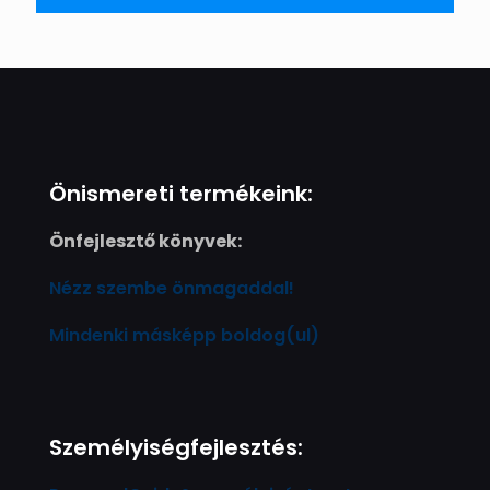
Önismereti termékeink:
Önfejlesztő könyvek:
Nézz szembe önmagaddal!
Mindenki másképp boldog(ul)
Személyiségfejlesztés: