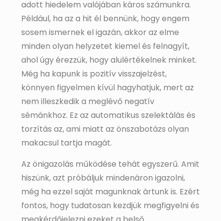
adott hiedelem valójában káros számunkra.
Például, ha az a hit él bennünk, hogy engem
sosem ismernek el igazán, akkor az elme
minden olyan helyzetet kiemel és felnagyít,
ahol úgy érezzük, hogy alulértékelnek minket.
Még ha kapunk is pozitív visszajelzést,
könnyen figyelmen kívül hagyhatjuk, mert az
nem illeszkedik a meglévő negatív
sémánkhoz. Ez az automatikus szelektálás és
torzítás az, ami miatt az önszabotázs olyan
makacsul tartja magát.
Az önigazolás működése tehát egyszerű. Amit
hiszünk, azt próbáljuk mindenáron igazolni,
még ha ezzel saját magunknak ártunk is. Ezért
fontos, hogy tudatosan kezdjük megfigyelni és
megkérdőjelezni ezeket a belső