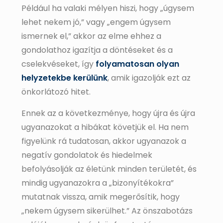
Például ha valaki mélyen hiszi, hogy „úgysem
lehet nekem jó,” vagy „engem úgysem
ismernek el,” akkor az elme ehhez a
gondolathoz igazítja a döntéseket és a
cselekvéseket, így
folyamatosan olyan
helyzetekbe kerülünk
, amik igazolják ezt az
önkorlátozó hitet.
Ennek az a következménye, hogy újra és újra
ugyanazokat a hibákat követjük el. Ha nem
figyelünk rá tudatosan, akkor ugyanazok a
negatív gondolatok és hiedelmek
befolyásolják az életünk minden területét, és
mindig ugyanazokra a „bizonyítékokra”
mutatnak vissza, amik megerősítik, hogy
„nekem úgysem sikerülhet.” Az önszabotázs