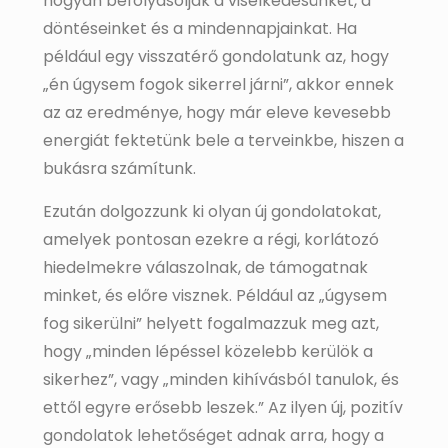
hogyan befolyásolják a viselkedésünket, a
döntéseinket és a mindennapjainkat. Ha
például egy visszatérő gondolatunk az, hogy
„én úgysem fogok sikerrel járni”, akkor ennek
az az eredménye, hogy már eleve kevesebb
energiát fektetünk bele a terveinkbe, hiszen a
bukásra számítunk.
Ezután dolgozzunk ki olyan új gondolatokat,
amelyek pontosan ezekre a régi, korlátozó
hiedelmekre válaszolnak, de támogatnak
minket, és előre visznek. Például az „úgysem
fog sikerülni” helyett fogalmazzuk meg azt,
hogy „minden lépéssel közelebb kerülök a
sikerhez”, vagy „minden kihívásból tanulok, és
ettől egyre erősebb leszek.” Az ilyen új, pozitív
gondolatok lehetőséget adnak arra, hogy a