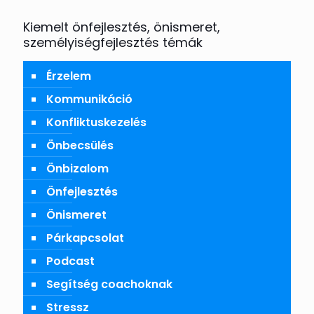
Kiemelt önfejlesztés, önismeret,
személyiségfejlesztés témák
Érzelem
Kommunikáció
Konfliktuskezelés
Önbecsülés
Önbizalom
Önfejlesztés
Önismeret
Párkapcsolat
Podcast
Segítség coachoknak
Stressz