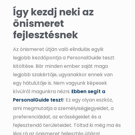
Így kezdj neki az
önismeret
fejlesztésnek
Az önismeret útján való elindulás egyik
legjobb kezdőpontja a PersonalGuide teszt
kitöltése. Bár minden ember saját maga
legjobb szakértője, ugyanakkor ennek van
egy hátulütője is. Nem vagyunk képesek
kívülről magunkra nézni.
Ebben segít a
PersonalGuide teszt
! Ez egy olyan eszköz,
ami megmutatja a személyiségjegyeidet, a
preferenciáidat, az erősségeidet és a
fejlesztendő területeidet. Töltsd ki még ma és
lépj rá az önismeret fejlesztés útjára!