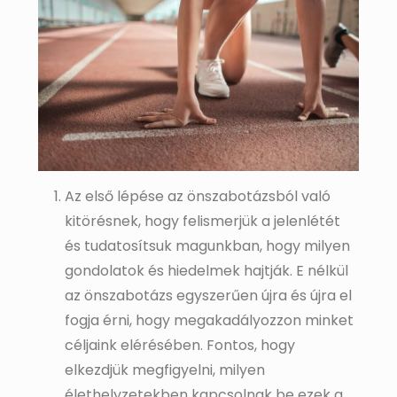
Az első lépése az önszabotázsból való
kitörésnek, hogy felismerjük a jelenlétét
és tudatosítsuk magunkban, hogy milyen
gondolatok és hiedelmek hajtják. E nélkül
az önszabotázs egyszerűen újra és újra el
fogja érni, hogy megakadályozzon minket
céljaink elérésében. Fontos, hogy
elkezdjük megfigyelni, milyen
élethelyzetekben kapcsolnak be ezek a