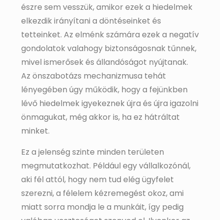
észre sem vesszük, amikor ezek a hiedelmek
elkezdik irányítani a döntéseinket és
tetteinket. Az elménk számára ezek a negatív
gondolatok valahogy biztonságosnak tűnnek,
mivel ismerősek és állandóságot nyújtanak.
Az önszabotázs mechanizmusa tehát
lényegében úgy működik, hogy a fejünkben
lévő hiedelmek igyekeznek újra és újra igazolni
önmagukat, még akkor is, ha ez hátráltat
minket.
Ez a jelenség szinte minden területen
megmutatkozhat. Például egy vállalkozónál,
aki fél attól, hogy nem tud elég ügyfelet
szerezni, a félelem kézremegést okoz, ami
miatt sorra mondja le a munkáit, így pedig