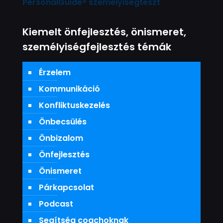
PersonalGuide® személyiségteszt
Kiemelt önfejlesztés, önismeret,
személyiségfejlesztés témák
Érzelem
Kommunikáció
Konfliktuskezelés
Önbecsülés
Önbizalom
Önfejlesztés
Önismeret
Párkapcsolat
Podcast
Segítség coachoknak