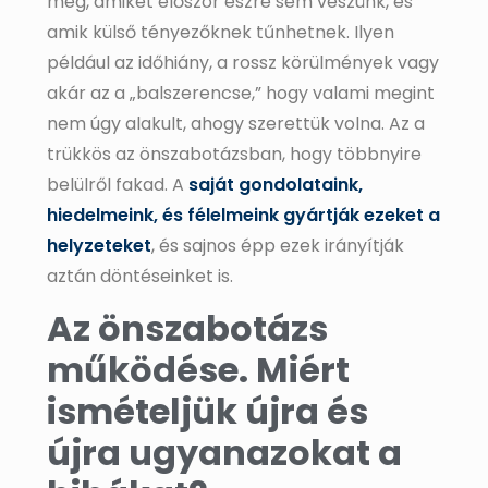
meg, amiket először észre sem veszünk, és
amik külső tényezőknek tűnhetnek. Ilyen
például az időhiány, a rossz körülmények vagy
akár az a „balszerencse,” hogy valami megint
nem úgy alakult, ahogy szerettük volna. Az a
trükkös az önszabotázsban, hogy többnyire
belülről fakad. A
saját gondolataink,
hiedelmeink, és félelmeink gyártják ezeket a
helyzeteket
, és sajnos épp ezek irányítják
aztán döntéseinket is.
Az önszabotázs
működése. Miért
ismételjük újra és
újra ugyanazokat a