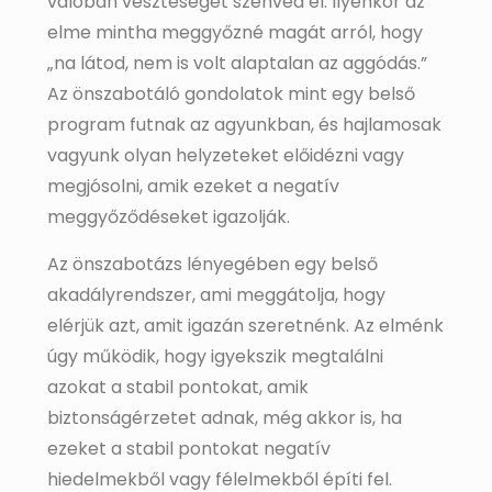
valóban veszteséget szenved el. Ilyenkor az
elme mintha meggyőzné magát arról, hogy
„na látod, nem is volt alaptalan az aggódás.”
Az önszabotáló gondolatok mint egy belső
program futnak az agyunkban, és hajlamosak
vagyunk olyan helyzeteket előidézni vagy
megjósolni, amik ezeket a negatív
meggyőződéseket igazolják.
Az önszabotázs lényegében egy belső
akadályrendszer, ami meggátolja, hogy
elérjük azt, amit igazán szeretnénk. Az elménk
úgy működik, hogy igyekszik megtalálni
azokat a stabil pontokat, amik
biztonságérzetet adnak, még akkor is, ha
ezeket a stabil pontokat negatív
hiedelmekből vagy félelmekből építi fel.