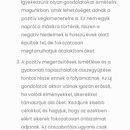
igyekezzünk olyan gondolatokat ismételni
magunkban, amik lehetőséget adnak a
pozitív végkimenetelre is. Ez nem egyik
napról a másikra történik, hiszen a
negatív hiedelmek is hosszú évek alatt
épültek fel, de fokozatosan
megtanulhatjuk átalakítani őket.
A pozitív megerősítések ismétlése és a
gyakorlati tapasztalatok összegyűjtése
fontos része ennek a folyamatnak. Az új
gondolatok akkor válnak igazán erőssé,
ha valódi élményekkel, sikerekkel
támasztjuk alá őket. Kezdjünk kisebb
célokkal, és hagyjuk, hogy az ezekben
elért sikerek fokozatosan önbizalmat
adjanak. Az önszabotázs ugyanis csak