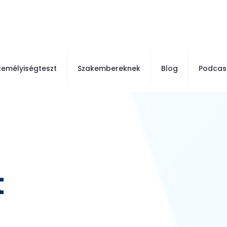
zemélyiségteszt
Szakembereknek
Blog
Podcas
t