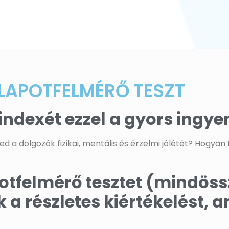
LLAPOTFELMÉRŐ TESZT
indexét ezzel a gyors ingyen
 a dolgozók fizikai, mentális és érzelmi jólétét? Hogya
apotfelmérő tesztet (mindös
 a részletes kiértékelést, a