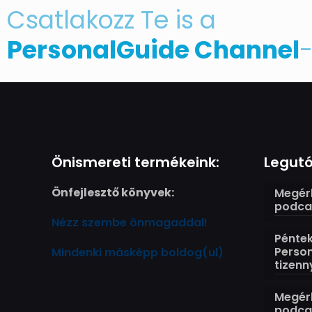
Csatlakozz Te is a
PersonalGuide Channel
-
Önismereti termékeink:
Legutó
Önfejlesztő könyvek:
Megérk
podcas
Nézz szembe önmagaddal!
Péntek
Perso
Mindenki másképp boldog(ul)
tizenn
Megérk
podcas