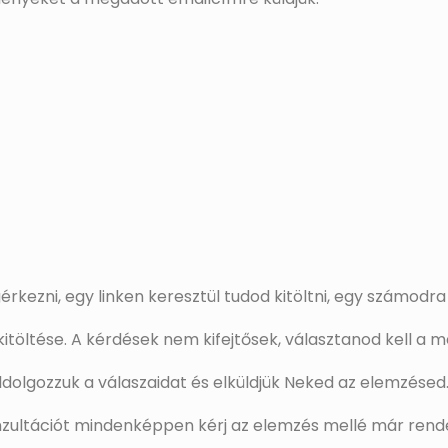
ezni, egy linken keresztül tudod kitöltni, egy számodra
itöltése. A kérdések nem kifejtősek, választanod kell a 
dolgozzuk a válaszaidat és elküldjük Neked az elemzésed
onzultációt mindenképpen kérj az elemzés mellé már rend