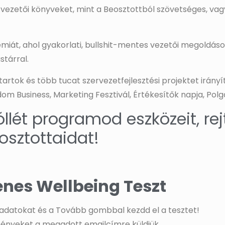
 vezetői könyveket, mint a Beosztottból szövetséges, va
t, ahol gyakorlati, bullshit-mentes vezetői megoldások
stárral.
rtok és több tucat szervezetfejlesztési projektet irány
m Business, Marketing Fesztivál, Értékesítők napja, Polg
ét programod eszközeit, rejt
osztottaidat!
enes Wellbeing Teszt
adatokat és a Tovább gombbal kezdd el a tesztet!
ényeket a megadott emailcímre küldjük.