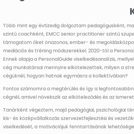
Több mint egy évtizedig dolgoztam pedagógusként, maj
szintű coachként, EMCC senior practitioner szintű szu
támogatom őket önazonos, ember- és megoldásközpontú
mediációs és tréning módszerekkel. 2020-tól a PersonalG
Ennek alapja a PersonalGuide viselkedésanalízis, mellye
cég munkatársai mennyire elkötelezettek, milyen a stres
cégüknél, hogyan hatnak egymásra a kollektívában?
Fontos számomra a megtérülés és így a legfontosabbnak
cégnél, amivel növekszik az elköteleződés és az ismere
Tanárként végeztem, majd pedagógiai, pszichológiai té
kis- és középvállalkozás szervezetfejlesztési és vezet
viselkedését, a motivációjuk fenntartásának lehetőség