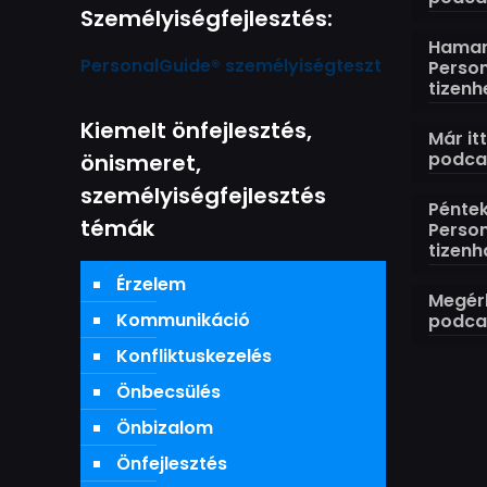
Személyiségfejlesztés:
Hamaro
PersonalGuide® személyiségteszt
Perso
tizenh
Kiemelt önfejlesztés,
Már it
podcas
önismeret,
személyiségfejlesztés
Péntek
témák
Perso
tizenh
Érzelem
Megérk
Kommunikáció
podcas
Konfliktuskezelés
Önbecsülés
Önbizalom
Önfejlesztés