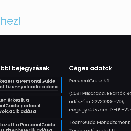
hez!
bbi bejegyzések
Céges adatok
PersonalGuide Kft.
ezett a PersonalGuide
t tizennyolcadik adása
(2081 Piliscsaba, BBartók Bé
en érkezik a
adószám: 32233838-213,
nalGuide podcast
cégjegyzékszám: 13-09-22
yolcadik adása
TeamGuide Menedzsment
ezett a PersonalGuide
t tizenhetedik adása
Tanácsadó iroda Kft.