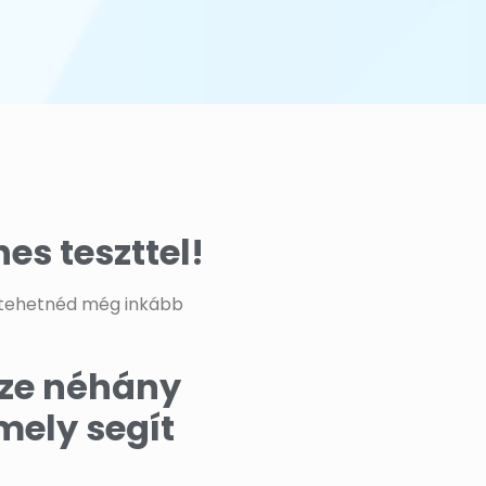
es teszttel!
n tehetnéd még inkább
sze néhány
mely segít