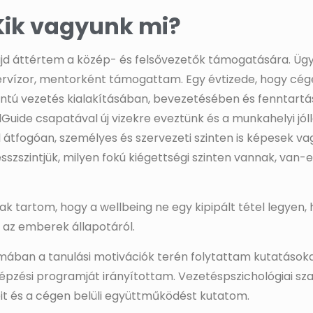
Kik vagyunk mi?
d áttértem a közép- és felsővezetők támogatására. Ügyf
pervízor, mentorként támogattam. Egy évtizede, hogy cége
 vezetés kialakításában, bevezetésében és fenntartás
uide csapatával új vizekre eveztünk és a munkahelyi jóll
l átfogóan, személyes és szervezeti szinten is képesek va
szszintjük, milyen fokú kiégettségi szinten vannak, van-
 tartom, hogy a wellbeing ne egy kipipált tétel legyen
t az emberek állapotáról.
mában a tanulási motivációk terén folytattam kutatásoka
őképzési programját irányítottam. Vezetéspszichológiai 
eit és a cégen belüli együttműködést kutatom.