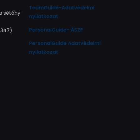
TeamGuide-Adatvédelmi
a sétány
nyilatkozat
PersonalGuide- ÁSZF
9347)
PersonalGuide Adatvédelmi
nyilatkozat