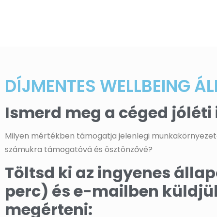
DÍJMENTES WELLBEING Á
Ismerd meg a céged jóléti 
Milyen mértékben támogatja jelenlegi munkakörnyezeted
számukra támogatóvá és ösztönzővé?
Töltsd ki az ingyenes áll
perc) és e-mailben küldjük
megérteni: