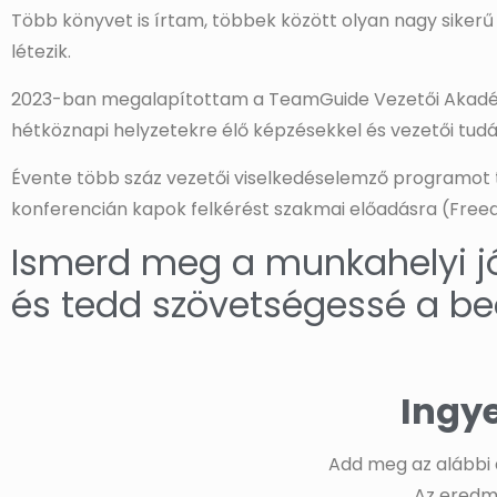
Több könyvet is írtam, többek között olyan nagy sikerű
létezik.
2023-ban megalapítottam a TeamGuide Vezetői Akadémiá
hétköznapi helyzetekre élő képzésekkel és vezetői tudá
Évente több száz vezetői viselkedéselemző programot ta
konferencián kapok felkérést szakmai előadásra (Freedo
Ismerd meg a munkahelyi jóll
és tedd szövetségessé a be
Ingy
Add meg az alábbi 
Az eredm