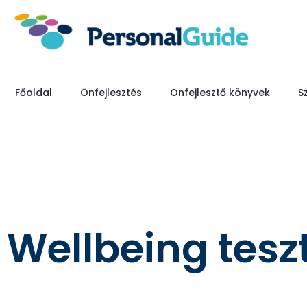
Főoldal
Önfejlesztés
Önfejlesztő könyvek
S
Wellbeing tesz