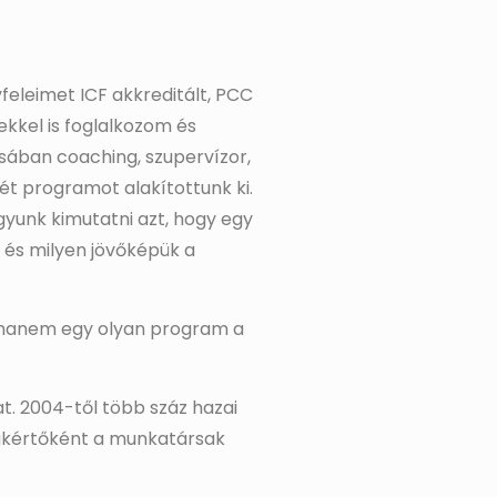
eleimet ICF akkreditált, PCC
kkel is foglalkozom és
ában coaching, szupervízor,
ét programot alakítottunk ki.
gyunk kimutatni azt, hogy egy
e és milyen jövőképük a
, hanem egy olyan program a
t. 2004-től több száz hazai
szakértőként a munkatársak