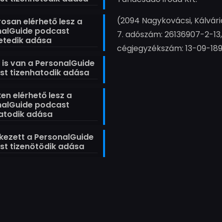
(2094 Nagykovácsi, Kálvári
san elérhető lesz a
nalGuide podcast
7. adószám: 26136907-2-13,
etedik adása
cégjegyzékszám: 13-09-18
t is van a PersonalGuide
t tizenhatodik adása
en elérhető lesz a
nalGuide podcast
atodik adása
ezett a PersonalGuide
t tizenötödik adása