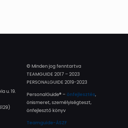
© Minden jog fenntartva
TEAMGUIDE 2017 – 2023
PERSONALGUIDE 2019-2023
la u. 19.
PersonalGuide® –
önfejlesztés
,
önismeret, személyiségteszt,
6129)
önfejlesztő könyv
Teamguide-ÁSZF