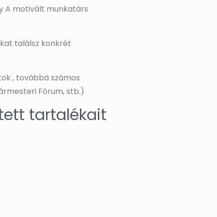
gy A motivált munkatárs
at találsz konkrét
ítok , továbbá számos
ármesteri Fórum, stb.)
ett tartalékait