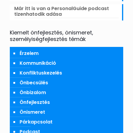
Már itt is van a PersonalGuide podcast
tizenhatodik adása
Kiemelt önfejlesztés, önismeret,
személyiségfejlesztés témák
Érzelem
Kommunikáció
Konfliktuskezelés
Önbecsülés
Önbizalom
Önfejlesztés
Önismeret
Párkapcsolat
Podcast