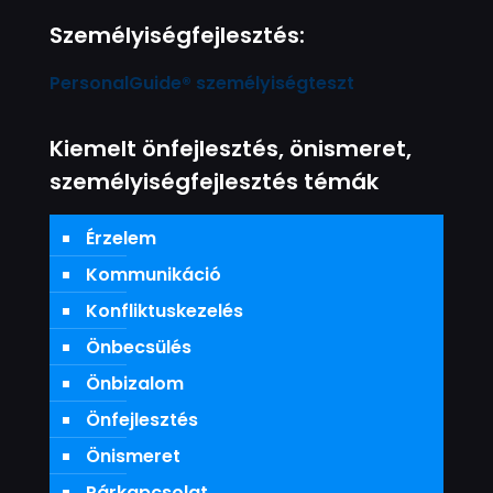
Személyiségfejlesztés:
PersonalGuide® személyiségteszt
Kiemelt önfejlesztés, önismeret,
személyiségfejlesztés témák
Érzelem
Kommunikáció
Konfliktuskezelés
Önbecsülés
Önbizalom
Önfejlesztés
Önismeret
Párkapcsolat