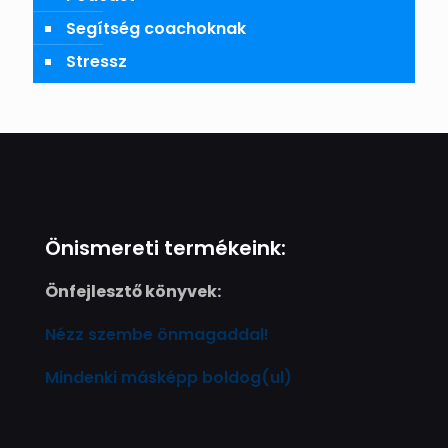
Segítség coachoknak
Stressz
Önismereti termékeink:
Önfejlesztő könyvek:
Nézz szembe önmagaddal!
Mindenki másképp boldog(ul)