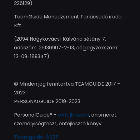
226129)
TeamGuide Menedzsment Tanácsadó iroda
Kft.
(2094 Nagykovácsi, Kálvária sétány 7.
adószám: 26136907-2-13, cégjegyzékszám:
13-09-189347)
© Minden jog fenntartva TEAMGUIDE 2017 –
2023
PERSONALGUIDE 2019-2023
PersonalGuide® –
önfejlesztés
, önismeret,
személyiségteszt, önfejlesztő könyv
Teamguide-ÁSZF