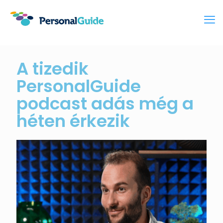
A tizedik
PersonalGuide
podcast adás még a
héten érkezik