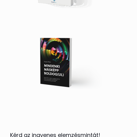
Kérd az ingyenes elemzésmintát!