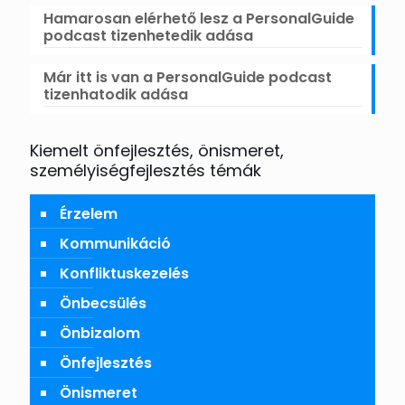
Hamarosan elérhető lesz a PersonalGuide
podcast tizenhetedik adása
Már itt is van a PersonalGuide podcast
tizenhatodik adása
Kiemelt önfejlesztés, önismeret,
személyiségfejlesztés témák
Érzelem
Kommunikáció
Konfliktuskezelés
Önbecsülés
Önbizalom
Önfejlesztés
Önismeret