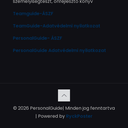
személyiségteszt, önfejlesztő könyv
Teamguide-ÁSZF
TeamGuide-Adatvédelmi nyilatkozat
PersonalGuide- ÁSZF
PersonalGuide Adatvédelmi nyilatkozat
© 2026 PersonalGuide| Minden jog fenntartva
| Powered by
RyckPoster