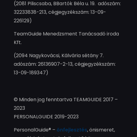
(2081 Piliscsaba, BBartók Béla u. 19. adószám:
32233838-213, cégjegyzékszám: 13-09-
226129)
TeamGuide Menedzsment Tanácsadó iroda
Kft.
(2094 Nagykovácsi, Kálvária sétány 7.
adószám: 26136907-2-13, cégjegyzékszám:
13-09-189347)
© Minden jog fenntartva TEAMGUIDE 2017 –
2023
PERSONALGUIDE 2019-2023
PersonalGuide® –
önfejlesztés
, önismeret,