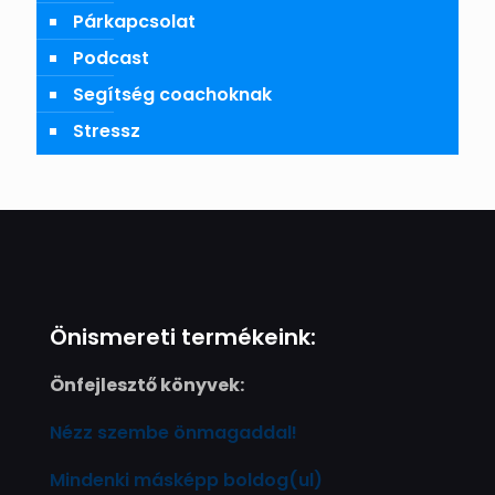
Párkapcsolat
Podcast
Segítség coachoknak
Stressz
Önismereti termékeink:
Önfejlesztő könyvek:
Nézz szembe önmagaddal!
Mindenki másképp boldog(ul)