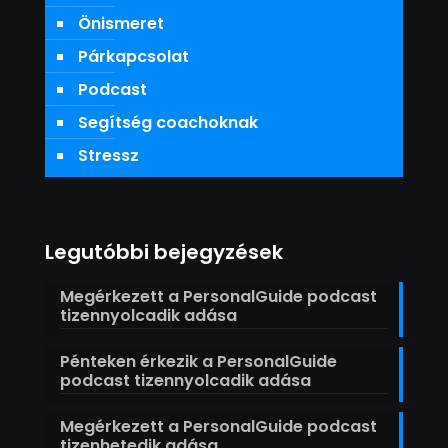
Önismeret
Párkapcsolat
Podcast
Segítség coachoknak
Stressz
Legutóbbi bejegyzések
Megérkezett a PersonalGuide podcast
tizennyolcadik adása
Pénteken érkezik a PersonalGuide
podcast tizennyolcadik adása
Megérkezett a PersonalGuide podcast
tizenhetedik adása