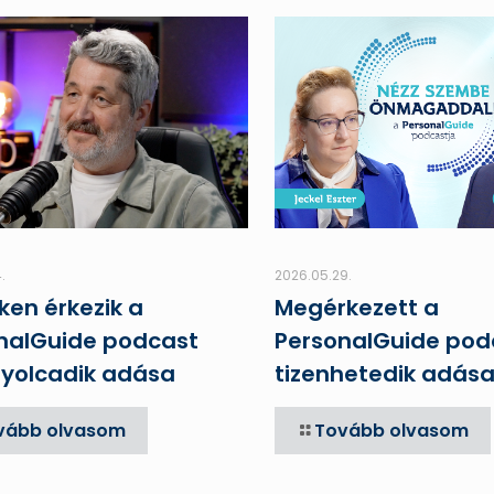
.
2026.05.29.
ken érkezik a
Megérkezett a
nalGuide podcast
PersonalGuide pod
nyolcadik adása
tizenhetedik adás
vább olvasom
Tovább olvasom