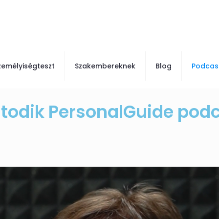
zemélyiségteszt
Szakembereknek
Blog
Podcas
odik PersonalGuide pod