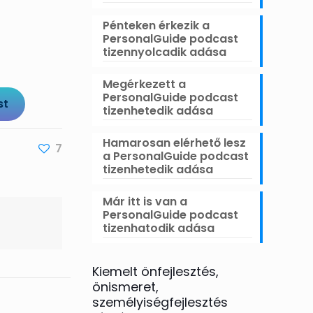
Pénteken érkezik a
PersonalGuide podcast
tizennyolcadik adása
Megérkezett a
PersonalGuide podcast
st
tizenhetedik adása
Hamarosan elérhető lesz
7
a PersonalGuide podcast
tizenhetedik adása
Már itt is van a
PersonalGuide podcast
tizenhatodik adása
Kiemelt önfejlesztés,
önismeret,
személyiségfejlesztés