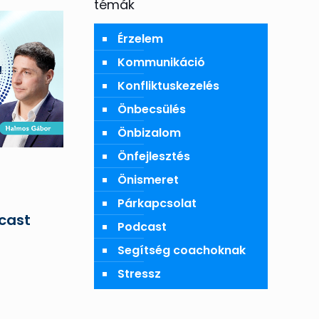
témák
Érzelem
Kommunikáció
Konfliktuskezelés
Önbecsülés
Önbizalom
Önfejlesztés
Önismeret
Párkapcsolat
cast
Podcast
a
Segítség coachoknak
Stressz