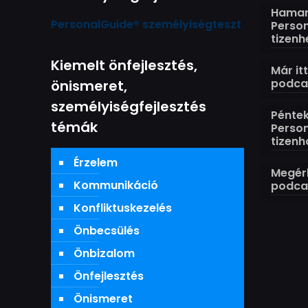
Hamaro
PersonalGuide® személyiségteszt
Perso
tizenh
Kiemelt önfejlesztés,
Már it
podcas
önismeret,
személyiségfejlesztés
Péntek
témák
Perso
tizenh
Érzelem
Megérk
Kommunikáció
podcas
Konfliktuskezelés
Önbecsülés
Önbizalom
Önfejlesztés
Önismeret