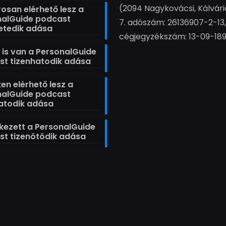
(2094 Nagykovácsi, Kálvári
san elérhető lesz a
nalGuide podcast
7. adószám: 26136907-2-13,
etedik adása
cégjegyzékszám: 13-09-18
t is van a PersonalGuide
t tizenhatodik adása
en elérhető lesz a
nalGuide podcast
atodik adása
ezett a PersonalGuide
t tizenötödik adása