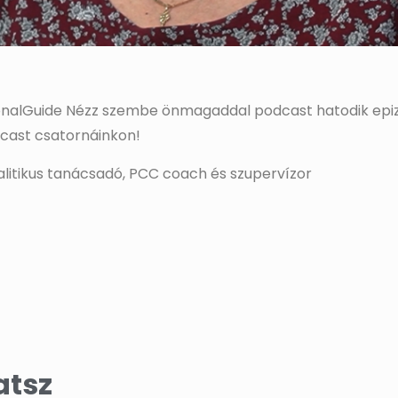
rsonalGuide Nézz szembe önmagaddal podcast hatodik epiz
dcast csatornáinkon!
alitikus tanácsadó, PCC coach és szupervízor
atsz