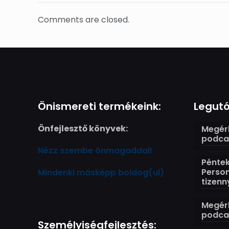
Comments are closed.
Önismereti termékeink:
Legutó
Önfejlesztő könyvek:
Megérk
podcas
Nézz szembe önmagaddal!
Péntek
Perso
Mindenki másképp boldog(ul)
tizenn
Megérk
podcas
Személyiségfejlesztés: