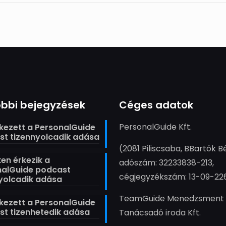
bbi bejegyzések
Céges adatok
PersonalGuide Kft.
ezett a PersonalGuide
t tizennyolcadik adása
(2081 Piliscsaba, BBartók Bé
en érkezik a
adószám: 32233838-213,
nalGuide podcast
cégjegyzékszám: 13-09-22
yolcadik adása
TeamGuide Menedzsment
ezett a PersonalGuide
t tizenhetedik adása
Tanácsadó iroda Kft.