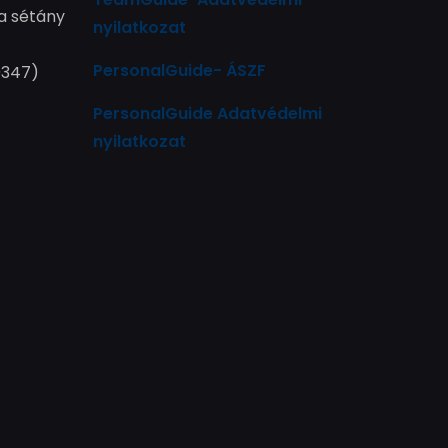
a sétány
nyilatkozat
PersonalGuide- ÁSZF
9347)
PersonalGuide Adatvédelmi
nyilatkozat