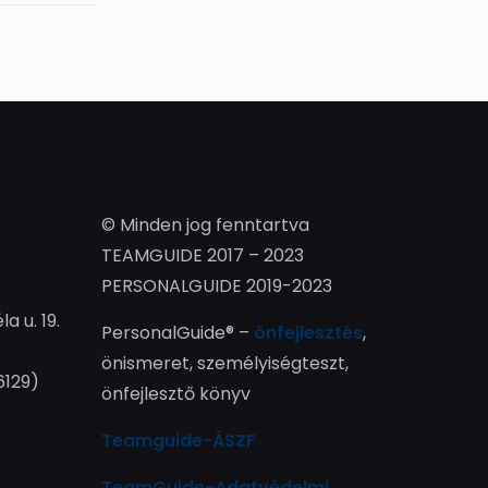
© Minden jog fenntartva
TEAMGUIDE 2017 – 2023
PERSONALGUIDE 2019-2023
la u. 19.
PersonalGuide® –
önfejlesztés
,
önismeret, személyiségteszt,
6129)
önfejlesztő könyv
Teamguide-ÁSZF
TeamGuide-Adatvédelmi