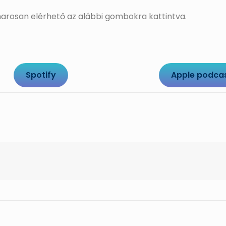
rosan elérhető az alábbi gombokra kattintva.
Spotify
Apple podca