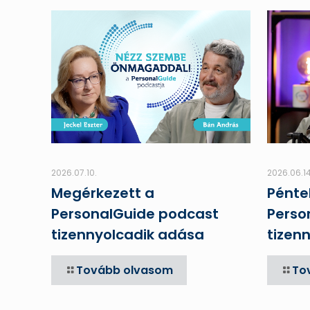
2026.07.10.
2026.06.14
Megérkezett a
Pénte
PersonalGuide podcast
Perso
tizennyolcadik adása
tizen
Tovább olvasom
To