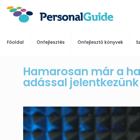
Főoldal
Önfejlesztés
Önfejlesztő könyvek
S
Hamarosan már a hat
adással jelentkezünk