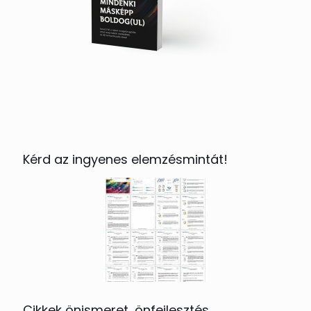
Kérd az ingyenes elemzésmintát!
Cikkek önismeret, önfejlesztés,