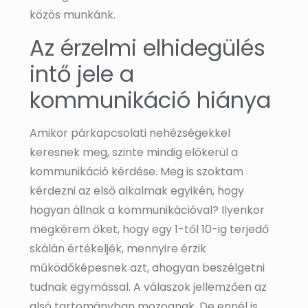
közös munkánk.
Az érzelmi elhidegülés
intő jele a
kommunikáció hiánya
Amikor párkapcsolati nehézségekkel
keresnek meg, szinte mindig előkerül a
kommunikáció kérdése. Meg is szoktam
kérdezni az első alkalmak egyikén, hogy
hogyan állnak a kommunikációval? Ilyenkor
megkérem őket, hogy egy 1-től 10-ig terjedő
skálán értékeljék, mennyire érzik
működőképesnek azt, ahogyan beszélgetni
tudnak egymással. A válaszok jellemzően az
alsó tartományban mozognak. De ennél is