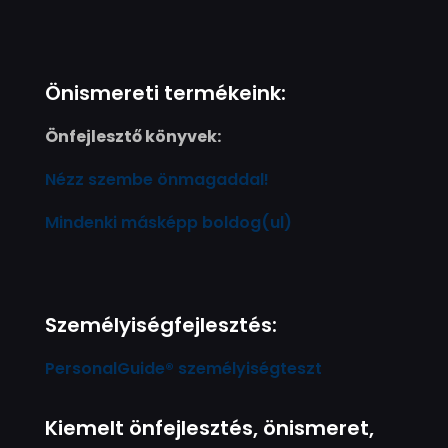
Önismereti termékeink:
Önfejlesztő könyvek:
Nézz szembe önmagaddal!
Mindenki másképp boldog(ul)
Személyiségfejlesztés:
PersonalGuide® személyiségteszt
Kiemelt önfejlesztés, önismeret,