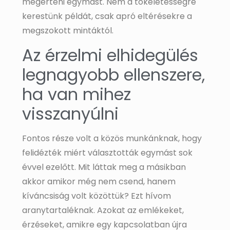
megérteni egymást. Nem a tökéletességre
kerestünk példát, csak apró eltérésekre a
megszokott mintáktól.
Az érzelmi elhidegülés
legnagyobb ellenszere,
ha van mihez
visszanyúlni
Fontos része volt a közös munkánknak, hogy
felidézték miért választották egymást sok
évvel ezelőtt. Mit láttak meg a másikban
akkor amikor még nem csend, hanem
kíváncsiság volt közöttük? Ezt hívom
aranytartaléknak. Azokat az emlékeket,
érzéseket, amikre egy kapcsolatban újra