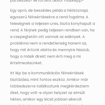
párbeszéd? Mi történt akkor másképp?
Egy apró, de beszédes példa a hétköznapi,
egyszerű félreértésekre a rend fogalma. A
feleségnek a teljesen üres, tiszta konyhapult a
rend. A férjnek pedig teljesen rendben van, ha
a csepegtetőn ott vannak az edények. A
probléma nem a rendetlenség hanem az,
hogy mit értünk alatta és mennyire hisszük,
hogy a másik direkt nem érti meg a mi
értelmezésünket.
Itt lép be a kommunikációs félreértések
tisztázása, mint fontos eszköz. Amikor már
többedszerre találkoztunk megkérdeztem
őket, hogy volt-e olyan helyzet az elmúlt
héten, amikor egy kicsit jobban sikerült