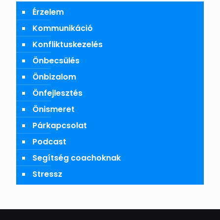
Érzelem
Kommunikáció
Konfliktuskezelés
Önbecsülés
Önbizalom
Önfejlesztés
Önismeret
Párkapcsolat
Podcast
Segítség coachoknak
Stressz