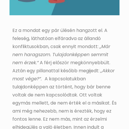
Ez a mondat egy pár ülésén hangzott el. A
feleség, láthatóan elfáradva az állandó
konfliktusokban, csak ennyit mondott:
„Már
nem haragszom. Tulajdonképpen semmit
nem érzek.”
A férj először megkönnyebbült.
Aztán egy pillanattal később megijedt:
„Akkor
most vége?”.
A kapcsolatukban
tulajdonképpen az történt, hogy bár benne
voltak de nem kapcsolódtak. Ott voltak
egymás mellett, de nem érték el a másikat. És
ami még nehezebb, nem is érezték, hogy ez
fontos lenne. Ez nem más, mint az érzelmi
elhidegülés a való életben. Innen indult a