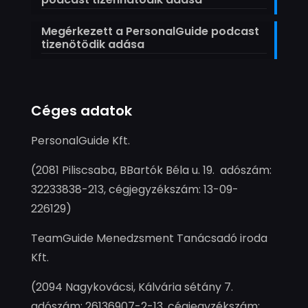
Megérkezett a PersonalGuide podcast
tizenötödik adása
Céges adatok
PersonalGuide Kft.
(2081 Piliscsaba, BBartók Béla u. 19. adószám:
32233838-213, cégjegyzékszám: 13-09-
226129)
TeamGuide Menedzsment Tanácsadó iroda
Kft.
(2094 Nagykovácsi, Kálvária sétány 7.
adószám: 26136907-2-13, cégjegyzékszám: