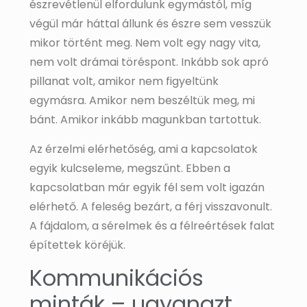
észrevétlenül elfordulunk egymástól, míg
végül már háttal állunk és észre sem vesszük
mikor történt meg. Nem volt egy nagy vita,
nem volt drámai töréspont. Inkább sok apró
pillanat volt, amikor nem figyeltünk
egymásra. Amikor nem beszéltük meg, mi
bánt. Amikor inkább magunkban tartottuk.
Az érzelmi elérhetőség, ami a kapcsolatok
egyik kulcseleme, megszűnt. Ebben a
kapcsolatban már egyik fél sem volt igazán
elérhető. A feleség bezárt, a férj visszavonult.
A fájdalom, a sérelmek és a félreértések falat
építettek köréjük.
Kommunikációs
minták – ugyanazt