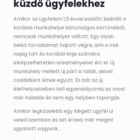
küzdő ügyfelekhez
Amikor az ügyfelem 1,5 évvel ezelőtt kisétált a
korábbi munkahelye biztonságos börtönéből,
nemcsak munkahelyet váltott. Egy olyan
belső forradalmat hajtott végre, ami a mai
napig tart és korábbi énje számára
elképzelhetetlen eredményeket ért el. Új
munkahely mellett új párt is talált, akivel
családként élnek együtt. És bár az új
élethelyzeteiben kell egyensúlyoznia, ez most
már haladás és nem egy helyben toporgás.
Amikor legközelebb egy kiégett ügyfél ül
veled szemben és azt érzed, már megint
ugyanott vagyunk…