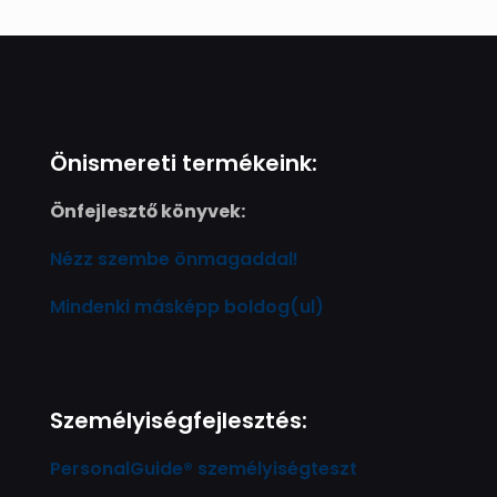
Önismereti termékeink:
Önfejlesztő könyvek:
Nézz szembe önmagaddal!
Mindenki másképp boldog(ul)
Személyiségfejlesztés:
PersonalGuide® személyiségteszt