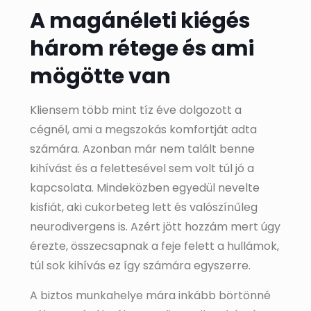
A magánéleti kiégés
három rétege és ami
mögötte van
Kliensem több mint tíz éve dolgozott a
cégnél, ami a megszokás komfortját adta
számára. Azonban már nem talált benne
kihívást és a felettesével sem volt túl jó a
kapcsolata. Mindeközben egyedül nevelte
kisfiát, aki cukorbeteg lett és valószínűleg
neurodivergens is. Azért jött hozzám mert úgy
érezte, összecsapnak a feje felett a hullámok,
túl sok kihívás ez így számára egyszerre.
A biztos munkahelye mára inkább börtönné