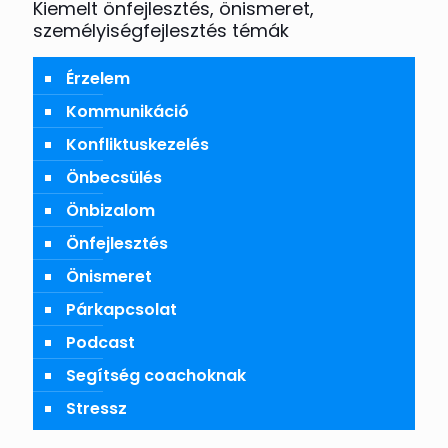
Kiemelt önfejlesztés, önismeret,
személyiségfejlesztés témák
Érzelem
Kommunikáció
Konfliktuskezelés
Önbecsülés
Önbizalom
Önfejlesztés
Önismeret
Párkapcsolat
Podcast
Segítség coachoknak
Stressz