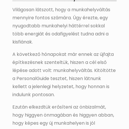
Világosan látszott, hogy a munkahelyváltás
mennyire fontos számára. Úgy érezte, egy
nyugodtabb munkahelyi háttérrel sokkal
több energiát és odafigyelést tudna adni a
kisfiának.
A következő hónapokat már ennek az újfajta
építkezésnek szenteltük, hiszen a cél első
lépése adott volt: munkahelyváltás. Kitöltötte
a PersonalGuide tesztet, hiszen látnunk
kellett a jelenlegi helyzetet, hogy honnan is
indulunk pontosan.
Ezután elkezdtük erősíteni az önbizalmát,
hogy higgyen önmagában és higgyen abban,
hogy képes egy új munkahelyen is jól