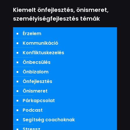
Kiemelt önfejlesztés, önismeret,
személyiségfejlesztés témák
Érzelem
Kommunikáció
Konfliktuskezelés
Önbecsülés
Önbizalom
Önfejlesztés
Önismeret
Párkapcsolat
Podcast
Segítség coachoknak
Stressz