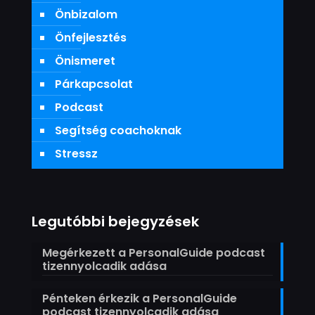
Önbizalom
Önfejlesztés
Önismeret
Párkapcsolat
Podcast
Segítség coachoknak
Stressz
Legutóbbi bejegyzések
Megérkezett a PersonalGuide podcast
tizennyolcadik adása
Pénteken érkezik a PersonalGuide
podcast tizennyolcadik adása