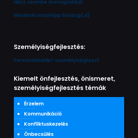
Nézz szembe önmagaddal!
Mindenki másképp boldog(ul)
Személyiségfejlesztés:
PersonalGuide® személyiségteszt
Kiemelt önfejlesztés, önismeret,
személyiségfejlesztés témák
Érzelem
Kommunikáció
Konfliktuskezelés
Önbecsülés