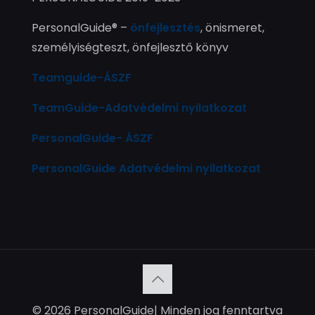
PersonalGuide® –
önfejlesztés
, önismeret,
személyiségteszt, önfejlesztő könyv
Teamguide-ÁSZF
TeamGuide-Adatvédelmi nyilatkozat
PersonalGuide- ÁSZF
PersonalGuide Adatvédelmi nyilatkozat
© 2026 PersonalGuide| Minden jog fenntartva