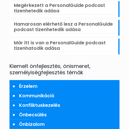
Megérkezett a PersonalGuide podcast
tizenhetedik adása
Hamarosan elérhető lesz a PersonalGuide
podcast tizenhetedik adása
Már itt is van a PersonalGuide podcast
tizenhatodik adása
Kiemelt önfejlesztés, önismeret,
személyiségfejlesztés témák
Érzelem
Kommunikáció
Konfliktuskezelés
Önbecsülés
Önbizalom