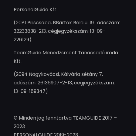
PersonalGuide Kft.
(2081 Piliscsaba, BBartók Béla u. 19. adószám:
32233838-213, cégjegyzékszám: 13-09-
226129)
TeamGuide Menedzsment Tanácsadó iroda
Kft.
(2094 Nagykovácsi, Kálvária sétány 7.
adószám: 26136907-2-13, cégjegyzékszám:
13-09-189347)
© Minden jog fenntartva TEAMGUIDE 2017 –
2023
PERSONALGUIDE 2019-2023