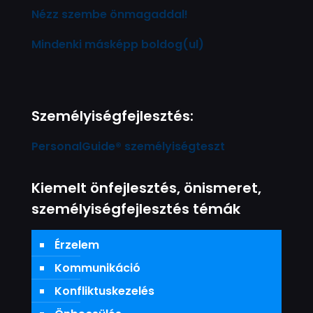
Nézz szembe önmagaddal!
Mindenki másképp boldog(ul)
Személyiségfejlesztés:
PersonalGuide® személyiségteszt
Kiemelt önfejlesztés, önismeret,
személyiségfejlesztés témák
Érzelem
Kommunikáció
Konfliktuskezelés