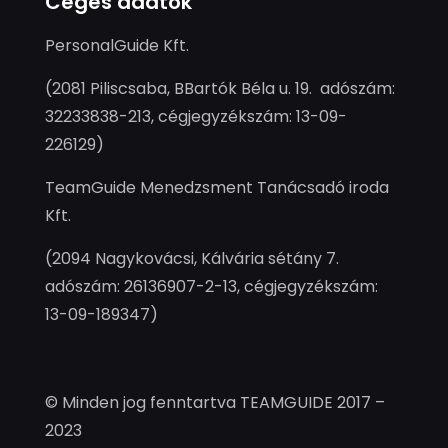
Céges adatok
PersonalGuide Kft.
(2081 Piliscsaba, BBartók Béla u. 19. adószám:
32233838-213, cégjegyzékszám: 13-09-
226129)
TeamGuide Menedzsment Tanácsadó iroda
Kft.
(2094 Nagykovácsi, Kálvária sétány 7.
adószám: 26136907-2-13, cégjegyzékszám:
13-09-189347)
© Minden jog fenntartva TEAMGUIDE 2017 –
2023