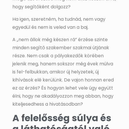
hogy segítőként dolgozz?
Ha igen, szeretném, ha tudnád, nem vagy
egyedül és nem is veled van a baj.
A „nem állok még készen rá” érzése szinte
minden segítő szakember szakmai útjának
része. Nem csak a pályakezdők körében
jelenik meg, hanem sokszor még évek múlva
is fel-felbukkan, amikor új helyzetek, új
kihívások elé kerülünk. De vajon honnan ered
ez az érzés? És hogyan lehet vele úgy együtt
élni, hogy ne akadályozzon meg abban, hogy
kiteljesedhess a hivatásodban?
A felelősség súlya és
a láthatóságtól való