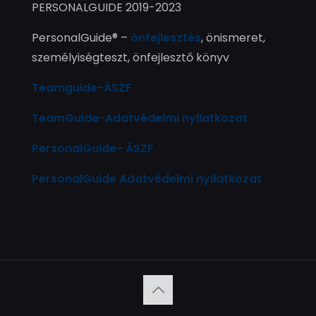
PERSONALGUIDE 2019-2023
PersonalGuide® –
önfejlesztés
, önismeret,
személyiségteszt, önfejlesztő könyv
Teamguide-ÁSZF
TeamGuide-Adatvédelmi nyilatkozat
PersonalGuide- ÁSZF
PersonalGuide Adatvédelmi nyilatkozat