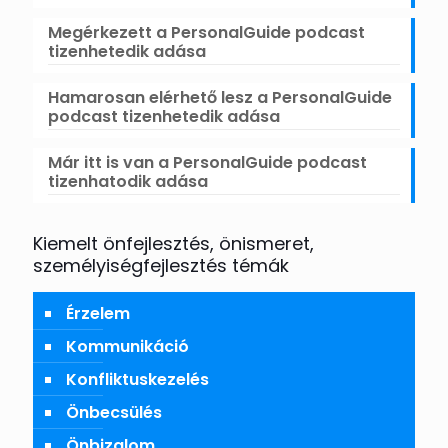
Megérkezett a PersonalGuide podcast
tizenhetedik adása
Hamarosan elérhető lesz a PersonalGuide
podcast tizenhetedik adása
Már itt is van a PersonalGuide podcast
tizenhatodik adása
Kiemelt önfejlesztés, önismeret,
személyiségfejlesztés témák
Érzelem
Kommunikáció
Konfliktuskezelés
Önbecsülés
Önbizalom