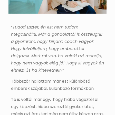
“
Tudod Eszter, én ezt nem tudom
megcsinálni. Már a gondolattól is összeugrik
a gyomrom, hogy kiírjam: coach vagyok.
Hogy felvállaljam, hogy emberekkel
dolgozok. Mert mi van, ha valaki azt mondja,
hogy nem vagyok elég jó? Hogy ki vagyok én
ehhez? És ha kinevetnek
?”
Többször hallottam már ezt különböző
emberek szájából, különböző formákban.
Te is voltál már úgy, hogy hiába végeztél el
egy képzést, hiába szereztél gyakorlatot,
mégis azt érezted még nem állsz készen arra,