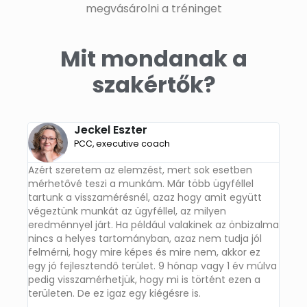
megvásárolni a tréninget
Mit mondanak a
szakértők?
Jeckel Eszter
PCC, executive coach
Azért szeretem az elemzést, mert sok esetben
Az el
mérhetővé teszi a munkám. Már több ügyféllel
segít
tartunk a visszamérésnél, azaz hogy amit együtt
probl
végeztünk munkát az ügyféllel, az milyen
is, h
eredménnyel járt. Ha például valakinek az önbizalma
fonto
nincs a helyes tartományban, azaz nem tudja jól
szemb
felmérni, hogy mire képes és mire nem, akkor ez
egy jó fejlesztendő terület. 9 hónap vagy 1 év múlva
pedig visszamérhetjük, hogy mi is történt ezen a
területen. De ez igaz egy kiégésre is.