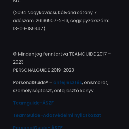
Kft.
(2094 Nagykovácsi, Kálvária sétány 7.
adószám: 26136907-2-13, cégjegyzékszám:
13-09-189347)
© Minden jog fenntartva TEAMGUIDE 2017 –
2023
PERSONALGUIDE 2019-2023
PersonalGuide® –
önfejlesztés
, önismeret,
személyiségteszt, önfejlesztő könyv
Teamguide-ÁSZF
TeamGuide-Adatvédelmi nyilatkozat
PersonalGuide- ÁSZF