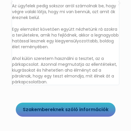
Az ügyfelek pedig sokszor arról számolnak be, hogy
végre valaki látja, hogy mi van bennük, azt amit ők
éreznek belül.
Egy elemzést követően együtt nézhetünk rá azokra
a területekre, amik ha fejlődnek, akkor a legnagyobb
hatással lesznek egy kiegyensúlyozottabb, boldog
élet reményében.
Ahol külön szeretem használni a tesztet, az a
párkapcsolat. Azonnal megmutatja az ellentéteket,
kiugrásokat és hihetetlen aha élményt ad a
pároknak, hogy egy teszt elmondja, mit élnek át a
párkapcsolatban.
Szakembereknek szóló információk