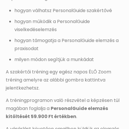
hogyan válhatsz PersonalGuide szakértővé
hogyan működik a PersonalGuide
viselkedéselemzés
hogyan támogatja a PersonalGuide elemzés a
praxisodat
milyen módon segítjük a munkádat
A szakértői tréning egy egész napos ÉLŐ Zoom
tréning amelyre az alábbi gombra kattintva
jelentkezhetsz.
A tréningprogramon való részvétel a képzésen túl
magában foglalja a
PersonalGuide elemzés
kitöltését 59.900 Ft értékben
.
A vásárlást követően emailben küldjük az elemzés