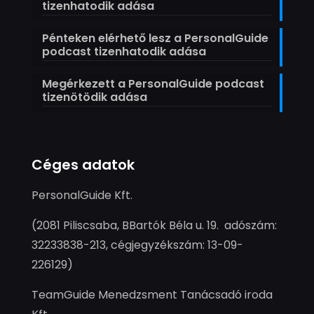
tizenhatodik adása
Pénteken elérhető lesz a PersonalGuide
podcast tizenhatodik adása
Megérkezett a PersonalGuide podcast
tizenötödik adása
Céges adatok
PersonalGuide Kft.
(2081 Piliscsaba, BBartók Béla u. 19. adószám:
32233838-213, cégjegyzékszám: 13-09-
226129)
TeamGuide Menedzsment Tanácsadó iroda