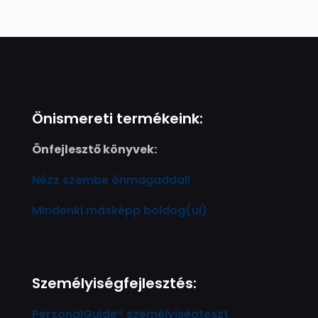
Önismereti termékeink:
Önfejlesztő könyvek:
Nézz szembe önmagaddal!
Mindenki másképp boldog(ul)
Személyiségfejlesztés:
PersonalGuide® személyiségteszt