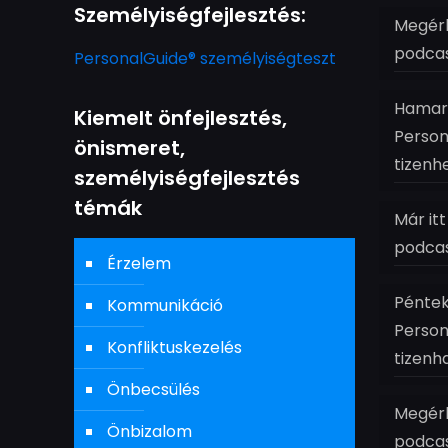
Személyiségfejlesztés:
Megérk
podcas
PersonalGuide® személyiségteszt
Hamaro
Kiemelt önfejlesztés,
Person
önismeret,
tizenh
személyiségfejlesztés
témák
Már it
podcas
Érzelem
Péntek
Kommunikáció
Person
Konfliktuskezelés
tizenh
Önbecsülés
Megérk
Önbizalom
podcas