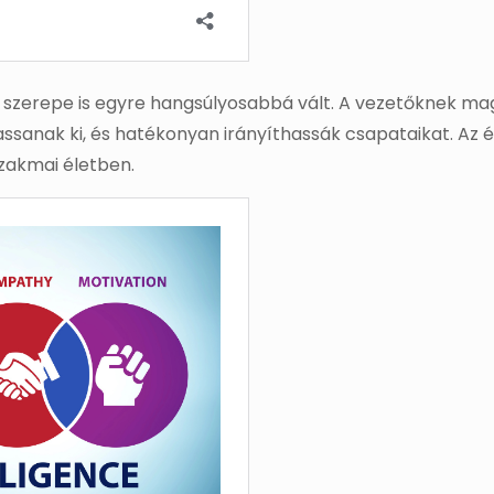
szerepe is egyre hangsúlyosabbá vált. A vezetőknek magas
assanak ki, és hatékonyan irányíthassák csapataikat. Az ér
szakmai életben.