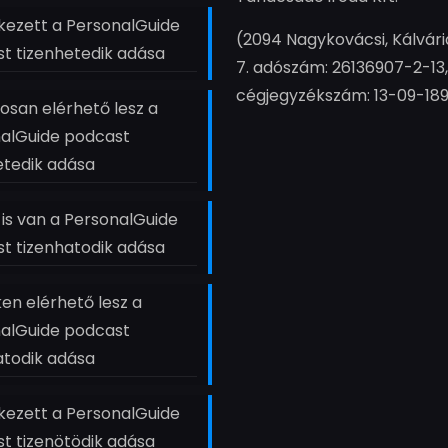
ezett a PersonalGuide
(2094 Nagykovácsi, Kálvári
t tizenhetedik adása
7. adószám: 26136907-2-13,
cégjegyzékszám: 13-09-18
san elérhető lesz a
alGuide podcast
etedik adása
t is van a PersonalGuide
t tizenhatodik adása
en elérhető lesz a
alGuide podcast
atodik adása
ezett a PersonalGuide
t tizenötödik adása