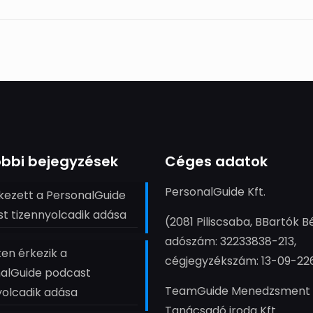
bbi bejegyzések
Céges adatok
PersonalGuide Kft.
ezett a PersonalGuide
t tizennyolcadik adása
(2081 Piliscsaba, BBartók Bé
adószám: 32233838-213,
en érkezik a
cégjegyzékszám: 13-09-22
alGuide podcast
TeamGuide Menedzsment
yolcadik adása
Tanácsadó iroda Kft.