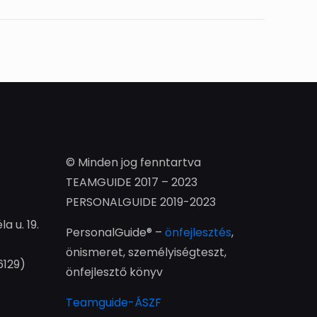
© Minden jog fenntartva
TEAMGUIDE 2017 – 2023
PERSONALGUIDE 2019-2023
la u. 19.
PersonalGuide® –
önfejlesztés
,
önismeret, személyiségteszt,
6129)
önfejlesztő könyv
Teamguide-ÁSZF