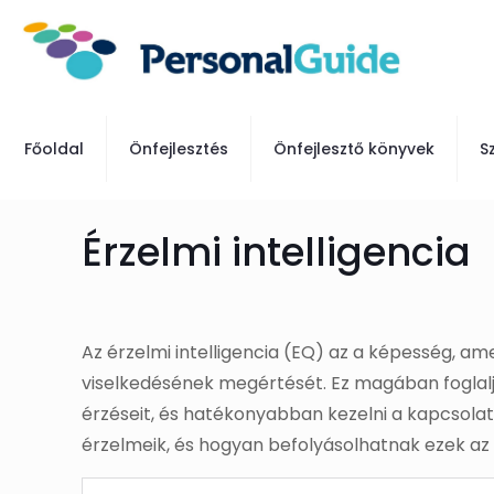
Főoldal
Önfejlesztés
Önfejlesztő könyvek
S
Érzelmi intelligencia
Az érzelmi intelligencia (EQ) az a képesség, a
viselkedésének megértését. Ez magában foglalj
érzéseit, és hatékonyabban kezelni a kapcsolat
érzelmeik, és hogyan befolyásolhatnak ezek a