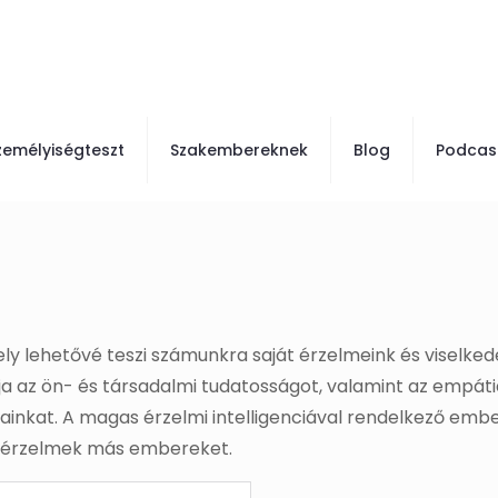
zemélyiségteszt
Szakembereknek
Blog
Podcas
mely lehetővé teszi számunkra saját érzelmeink és viselke
a az ön- és társadalmi tudatosságot, valamint az empáti
ainkat. A magas érzelmi intelligenciával rendelkező ember
z érzelmek más embereket.