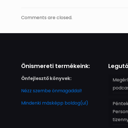
Comments are closed.
Önismereti termékeink:
Legutó
Önfejlesztő könyvek:
Megérk
podcas
Nézz szembe önmagaddal!
Mindenki másképp boldog(ul)
Péntek
Person
tizenn