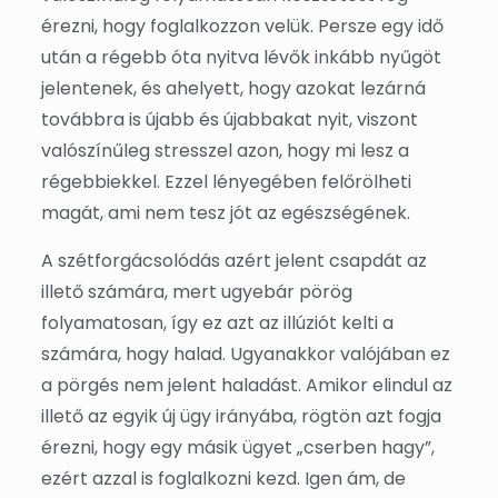
érezni, hogy foglalkozzon velük. Persze egy idő
után a régebb óta nyitva lévők inkább nyűgöt
jelentenek, és ahelyett, hogy azokat lezárná
továbbra is újabb és újabbakat nyit, viszont
valószínűleg stresszel azon, hogy mi lesz a
régebbiekkel. Ezzel lényegében felőrölheti
magát, ami nem tesz jót az egészségének.
A szétforgácsolódás azért jelent csapdát az
illető számára, mert ugyebár pörög
folyamatosan, így ez azt az illúziót kelti a
számára, hogy halad. Ugyanakkor valójában ez
a pörgés nem jelent haladást. Amikor elindul az
illető az egyik új ügy irányába, rögtön azt fogja
érezni, hogy egy másik ügyet „cserben hagy”,
ezért azzal is foglalkozni kezd. Igen ám, de