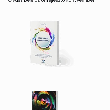
Olvass bele az önfejlesztő könyveimbe!