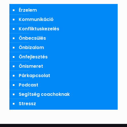
Érzelem
Kommunikáció
Konfliktuskezelés
Önbecsülés
Önbizalom
Önfejlesztés
Önismeret
Párkapcsolat
Podcast
Segítség coachoknak
Stressz