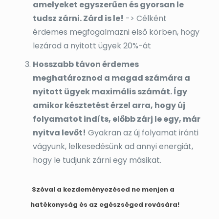
amelyeket egyszerűen és gyorsan le
tudsz zárni. Zárd is le!
-> Célként
érdemes megfogalmazni első körben, hogy
lezárod a nyitott ügyek 20%-át
Hosszabb távon érdemes
meghatároznod a magad számára a
nyitott ügyek maximális számát. Így
amikor késztetést érzel arra, hogy új
folyamatot indíts, előbb zárj le egy, már
nyitva levőt!
Gyakran az új folyamat iránti
vágyunk, lelkesedésünk ad annyi energiát,
hogy le tudjunk zárni egy másikat.
Szóval a kezdeményezésed ne menjen a
hatékonyság és az egészséged rovására!