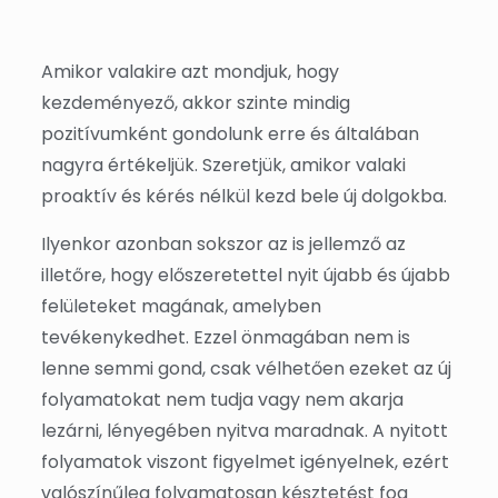
Amikor valakire azt mondjuk, hogy
kezdeményező, akkor szinte mindig
pozitívumként gondolunk erre és általában
nagyra értékeljük. Szeretjük, amikor valaki
proaktív és kérés nélkül kezd bele új dolgokba.
Ilyenkor azonban sokszor az is jellemző az
illetőre, hogy előszeretettel nyit újabb és újabb
felületeket magának, amelyben
tevékenykedhet. Ezzel önmagában nem is
lenne semmi gond, csak vélhetően ezeket az új
folyamatokat nem tudja vagy nem akarja
lezárni, lényegében nyitva maradnak. A nyitott
folyamatok viszont figyelmet igényelnek, ezért
valószínűleg folyamatosan késztetést fog