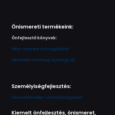
Önismereti termékeink:
Önfejlesztő könyvek:
Nézz szembe önmagaddal!
Mindenki másképp boldog(ul)
Személyiségfejlesztés:
PersonalGuide® személyiségteszt
Kiemelt önfejlesztés, önismeret,