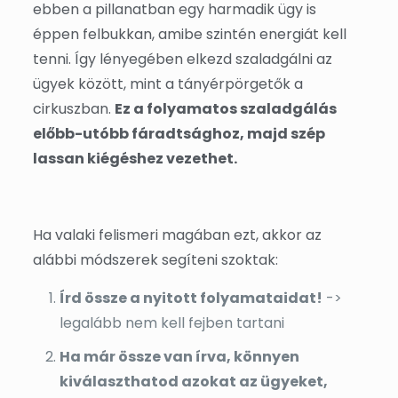
ebben a pillanatban egy harmadik ügy is
éppen felbukkan, amibe szintén energiát kell
tenni. Így lényegében elkezd szaladgálni az
ügyek között, mint a tányérpörgetők a
cirkuszban.
Ez a folyamatos szaladgálás
előbb-utóbb fáradtsághoz, majd szép
lassan kiégéshez vezethet.
Ha valaki felismeri magában ezt, akkor az
alábbi módszerek segíteni szoktak:
Írd össze a nyitott folyamataidat!
->
legalább nem kell fejben tartani
Ha már össze van írva, könnyen
kiválaszthatod azokat az ügyeket,