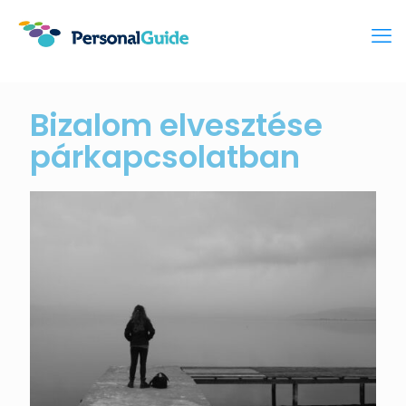
Bizalom elvesztése
párkapcsolatban