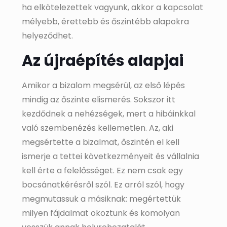
ha elkötelezettek vagyunk, akkor a kapcsolat
mélyebb, érettebb és őszintébb alapokra
helyeződhet.
Az újraépítés alapjai
Amikor a bizalom megsérül, az első lépés
mindig az őszinte elismerés. Sokszor itt
kezdődnek a nehézségek, mert a hibáinkkal
való szembenézés kellemetlen. Az, aki
megsértette a bizalmat, őszintén el kell
ismerje a tettei következményeit és vállalnia
kell érte a felelősséget. Ez nem csak egy
bocsánatkérésről szól. Ez arról szól, hogy
megmutassuk a másiknak: megértettük
milyen fájdalmat okoztunk és komolyan