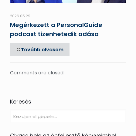
2026.05.29.
Megérkezett a PersonalGuide
podcast tizenhetedik adása
Tovább olvasom
Comments are closed.
Keresés
Olvass bele az önfejlesztő könyveimbe!