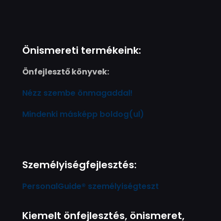
Önismereti termékeink:
Önfejlesztő könyvek:
Nézz szembe önmagaddal!
Mindenki másképp boldog(ul)
Személyiségfejlesztés:
PersonalGuide® személyiségteszt
Kiemelt önfejlesztés, önismeret,