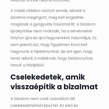
vesszük annak helyrehozatalát.
A másik oldalon viszont annak, akinek a
bizalma megingott, meg kell engednie
magának a gyógyulás folyamatát. A bizalom
újraépítése nem működik, ha a sérelmeket
folyton újra és újra fegyverként használjuk. Ez
nem jelenti azt, hogy figyelmen kívül kell
hagynunk a fájdalmunkat, de azt igen, hogy
teret adunk a másiknak, hogy bebizonyítsa
tanult a hibájából.
Cselekedetek, amik
visszaépítik a bizalmat
A bizalom nem csak szavakból áll;
cselekedetekből épül fel. Az első és