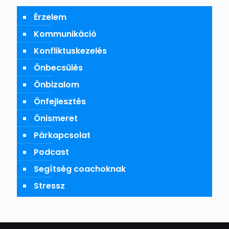
Érzelem
Kommunikáció
Konfliktuskezelés
Önbecsülés
Önbizalom
Önfejlesztés
Önismeret
Párkapcsolat
Podcast
Segítség coachoknak
Stressz