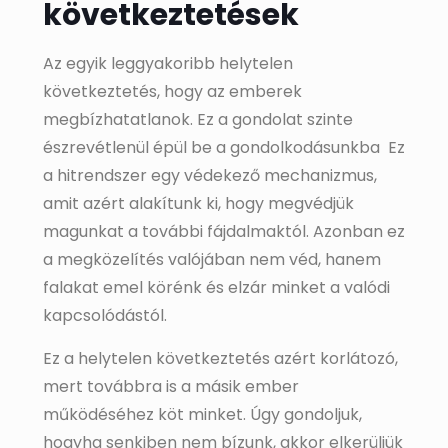
következtetések
Az egyik leggyakoribb helytelen
következtetés, hogy az emberek
megbízhatatlanok. Ez a gondolat szinte
észrevétlenül épül be a gondolkodásunkba Ez
a hitrendszer egy védekező mechanizmus,
amit azért alakítunk ki, hogy megvédjük
magunkat a további fájdalmaktól. Azonban ez
a megközelítés valójában nem véd, hanem
falakat emel körénk és elzár minket a valódi
kapcsolódástól.
Ez a helytelen következtetés azért korlátozó,
mert továbbra is a másik ember
működéséhez köt minket. Úgy gondoljuk,
hogyha senkiben nem bízunk, akkor elkerüljük