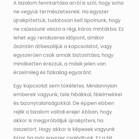
A bizalom fenntartása arról is szól, hogy soha
ne vegyük természetesnek. Ha egyszer
újraépítettük, tudatosan kell ápolnunk, hogy
ne csússzunk vissza a régi, káros mintákba. Ez
lehet egy rendszeres időpont, amikor
őszintén átbeszéljük a kapcsolatot, vagy
egyszerűen csak annak biztosítása, hogy
mindketten érezzük, a másik jelen van
érzelmileg és fizikailag egyaránt.
Egy kapcsolat sem tökéletes. Mindannyian
emberek vagyunk, tele hibákkal, félelmekkel
és bizonytalanságokkal. De éppen ebben
rejlik a bizalom valódi ereje! Abban, hogy
akkor is megpróbáljuk újraépíteni, ha
összetört. Hogy akkor is képesek vagyunk
bízni, ha már egyszer csalódtunk. Ez a hit