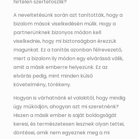
hirtelen szertefoszlik?
A neveltetésünk során azt tanították, hogy a
bizalom mások viselkedésén múlik. Hogy a
partnerünknek bizonyos módon kell
viselkednie, hogy mi biztonságban érezzük
magunkat. Ez a tanítás azonban félrevezető,
mert a bizalom ily módon egy elvárássá válik,
amit a másik emberre helyezünk. Ez az
elvárás pedig, mint minden külső
követelmény, törékeny.
Hogyan is várhatnánk el valakitől, hogy mindig
úgy működjön, ahogyan azt mi szeretnénk?
Hiszen a másik ember is saját boldogságát
keresi, és természetesen lesznek olyan tettei,
döntései, amik nem egyeznek meg a mi