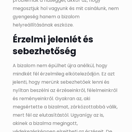
problémák a hűséggel, akkor az, hogy
megosztjuk hol vagyunk és mit csinálunk, nem
gyengeség hanem a bizalom
helyreállításának eszköze.
Érzelmi jelenlét és
sebezhetőség
A bizalom nem épülhet újra anélkül, hogy
mindkét fél érzelmileg elköteleződjön. Ez azt
jelenti, hogy merünk sebezhetőek lenni és
nyíltan beszélni az érzéseinkről, félelmeinkről
és reményeinkről. Gyakran az, aki
megsértette a bizalmat, zárkózottabbá válik,
mert fél az elutasítástól. Ugyanígy az is,
akinek a bizalma megingott,
védekezésképpen elrejtheti az érzéseit. De