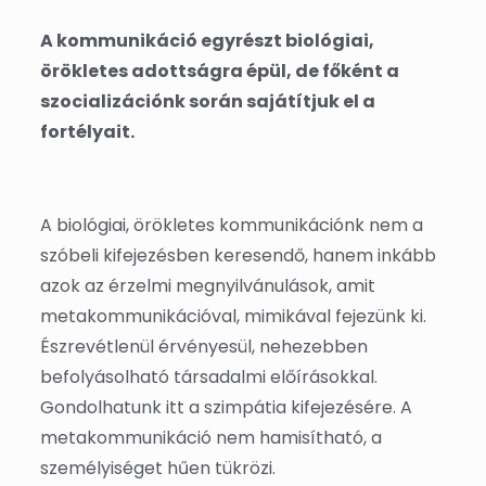
A kommunikáció egyrészt biológiai,
örökletes adottságra épül, de főként a
szocializációnk során sajátítjuk el a
fortélyait.
A biológiai, örökletes kommunikációnk nem a
szóbeli kifejezésben keresendő, hanem inkább
azok az érzelmi megnyilvánulások, amit
metakommunikációval, mimikával fejezünk ki.
Észrevétlenül érvényesül, nehezebben
befolyásolható társadalmi előírásokkal.
Gondolhatunk itt a szimpátia kifejezésére. A
metakommunikáció nem hamisítható, a
személyiséget hűen tükrözi.