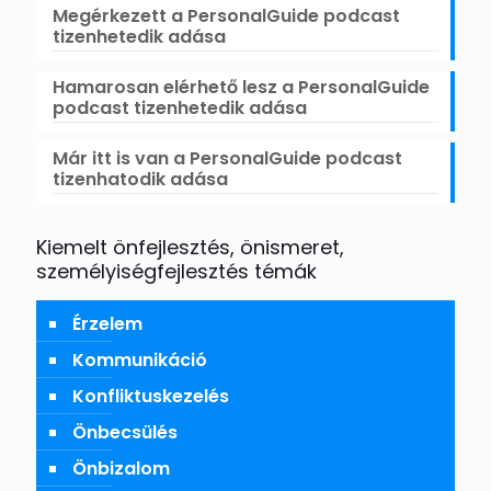
Megérkezett a PersonalGuide podcast
tizenhetedik adása
Hamarosan elérhető lesz a PersonalGuide
podcast tizenhetedik adása
Már itt is van a PersonalGuide podcast
tizenhatodik adása
Kiemelt önfejlesztés, önismeret,
személyiségfejlesztés témák
Érzelem
Kommunikáció
Konfliktuskezelés
Önbecsülés
Önbizalom