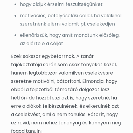
hogy oldjuk érzelmi feszültségünket
motivációs, befolyásolási céllal, ha valakinél
szeretnénk elérni valamit pl. cselekedjen
ellenőrizzük, hogy amit mondtunk előzőleg,
az elérte e a célját
Ezek sokszor egybeforrnak. A tanár
tájékoztatója során sem csak tényeket közöl,
hanem legtöbbször valamilyen cselekvésre
szeretne motiválni, bátorítani. Elmondja, hogy
ebből a fejezetből témazáró dolgozat lesz
hétfőn, de hozzáteszi azt is, hogy szeretné, ha
erre a diákok felkészülnének, és elkerülnék azt
a cselekvést, ami a nem tanulás. Bátorít, hogy
ez rövid, nem nehéz tananyag és könnyen meg
fogod tanulni.