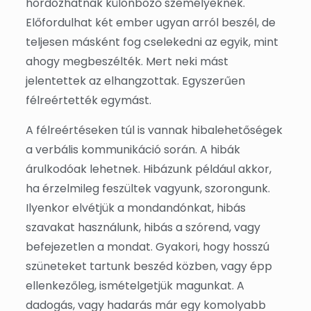
hordozhatnak különböző személyeknek.
Előfordulhat két ember ugyan arról beszél, de
teljesen másként fog cselekedni az egyik, mint
ahogy megbeszélték. Mert neki mást
jelentettek az elhangzottak. Egyszerűen
félreértették egymást.
A félreértéseken túl is vannak hibalehetőségek
a verbális kommunikáció során. A hibák
árulkodóak lehetnek. Hibázunk például akkor,
ha érzelmileg feszültek vagyunk, szorongunk.
Ilyenkor elvétjük a mondandónkat, hibás
szavakat használunk, hibás a szórend, vagy
befejezetlen a mondat. Gyakori, hogy hosszú
szüneteket tartunk beszéd közben, vagy épp
ellenkezőleg, ismételgetjük magunkat. A
dadogás, vagy hadarás már egy komolyabb