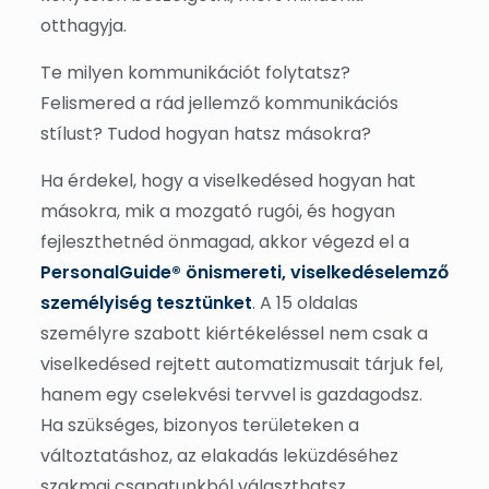
otthagyja.
Te milyen kommunikációt folytatsz?
Felismered a rád jellemző kommunikációs
stílust? Tudod hogyan hatsz másokra?
Ha érdekel, hogy a viselkedésed hogyan hat
másokra, mik a mozgató rugói, és hogyan
fejleszthetnéd önmagad, akkor végezd el a
PersonalGuide® önismereti, viselkedéselemző
személyiség tesztünket
. A 15 oldalas
személyre szabott kiértékeléssel nem csak a
viselkedésed rejtett automatizmusait tárjuk fel,
hanem egy cselekvési tervvel is gazdagodsz.
Ha szükséges, bizonyos területeken a
változtatáshoz, az elakadás leküzdéséhez
szakmai csapatunkból választhatsz