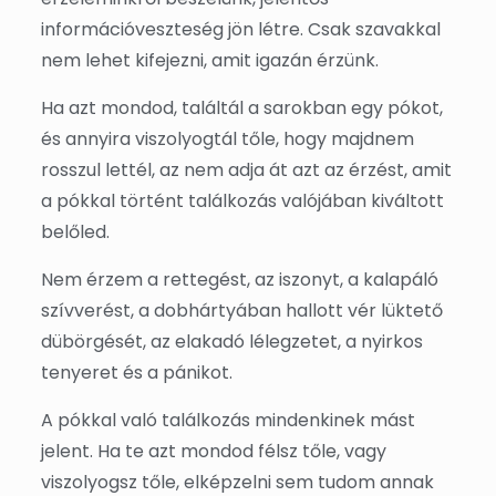
információveszteség jön létre. Csak szavakkal
nem lehet kifejezni, amit igazán érzünk.
Ha azt mondod, találtál a sarokban egy pókot,
és annyira viszolyogtál tőle, hogy majdnem
rosszul lettél, az nem adja át azt az érzést, amit
a pókkal történt találkozás valójában kiváltott
belőled.
Nem érzem a rettegést, az iszonyt, a kalapáló
szívverést, a dobhártyában hallott vér lüktető
dübörgését, az elakadó lélegzetet, a nyirkos
tenyeret és a pánikot.
A pókkal való találkozás mindenkinek mást
jelent. Ha te azt mondod félsz tőle, vagy
viszolyogsz tőle, elképzelni sem tudom annak