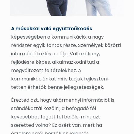
A másokkal való együttműködés
képességében a kommunikáció, a nagy
rendszer egyik fontos része. Személyek közötti
információközlés a célja. Változékony,
fejlődésre képes, alkalmazkodni tud a
megváltozott feltételekhez. A
kommunikációnkat mi is tudjuk fejleszteni,
tetten érhetők benne jellegzetességek.
Érezted azt, hogy akármennyi információt is
szándékoztál közölni, a befogadó fél
kevesebbet fogott fel belőle, mint azt
szeretted volna? Ez azért van, mert ha
érzeleminkről beszélünk, jelentős