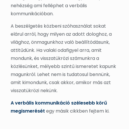
nehézség ami felléphet a verbális
kommunikációban.
A beszélgetés közbeni szóhasználat sokat
elárul arról, hogy milyen az adott dologhoz, a
világhoz, önmagunkhoz való beállítódásunk,
attitűdünk. Ha valaki odafigyel arra, amit
mondunk, és visszatükrözi számunkra a
közlésünket, mélyebb szintű ismeretet kapunk
magunkról. Lehet nem is tudatosul bennünk,
amit kimondunk, csak akkor, amikor más azt
visszatükrözi nekünk.
A verbális kommunikáció szélesebb körű
megismerését
egy másik cikkben fejtem ki.