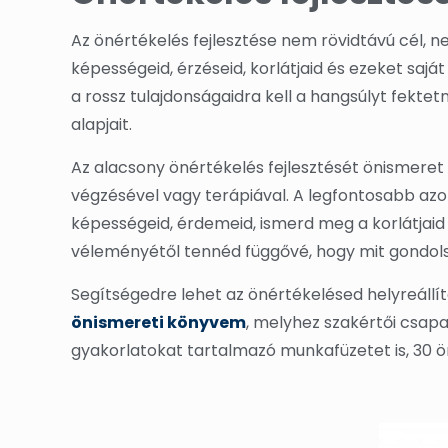
Az önértékelés fejlesztése nem rövidtávú cél, 
képességeid, érzéseid, korlátjaid és ezeket sajá
a rossz tulajdonságaidra kell a hangsúlyt fekte
alapjait.
Az alacsony önértékelés fejlesztését önismeret 
végzésével vagy terápiával. A legfontosabb azon
képességeid, érdemeid, ismerd meg a korlátjai
véleményétől tennéd függővé, hogy mit gondol
Segítségedre lehet az önértékelésed helyreállí
önismereti könyvem
, melyhez szakértői csap
gyakorlatokat tartalmazó munkafüzetet is, 30 öni