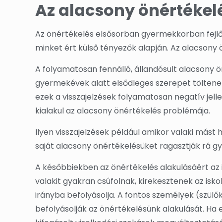
Az alacsony önértékel
Az önértékelés elsősorban gyermekkorban fejlődi
minket ért külső tényezők alapján. Az alacsony ön
A folyamatosan fennálló, állandósult alacsony 
gyermekévek alatt elsődleges szerepet töltenek
ezek a visszajelzések folyamatosan negatív jell
kialakul az alacsony önértékelés problémája.
Ilyen visszajelzések például amikor valaki más
saját alacsony önértékelésüket ragasztják rá 
A későbbiekben az önértékelés alakulásáért az 
valakit gyakran csúfolnak, kirekesztenek az isk
irányba befolyásolja. A fontos személyek (szülők,
befolyásolják az önértékelésünk alakulását. Ha 