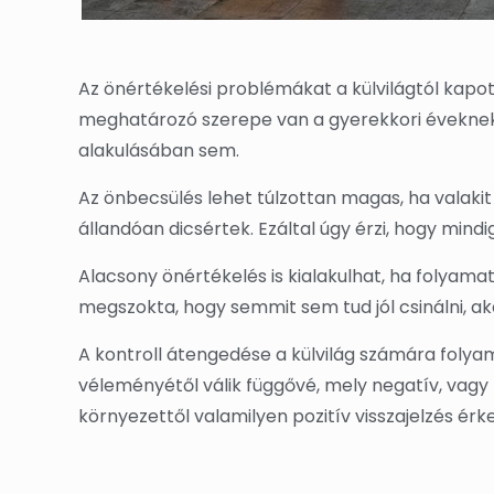
Az önértékelési problémákat a külvilágtól kapot
meghatározó szerepe van a gyerekkori éveknek, 
alakulásában sem.
Az önbecsülés lehet túlzottan magas, ha vala
állandóan dicsértek. Ezáltal úgy érzi, hogy mindig
Alacsony önértékelés is kialakulhat, ha folyamat
megszokta, hogy semmit sem tud jól csinálni, ak
A kontroll átengedése a külvilág számára foly
véleményétől válik függővé, mely negatív, vagy p
környezettől valamilyen pozitív visszajelzés érke