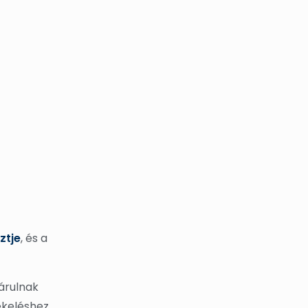
ztje
, és a
tárulnak
tékeléshez