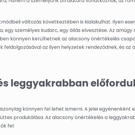
sára, hanem a személyünk bírálatára vonatkoznak, az ro
tmódbeli változás következtében is kialakulhat. Ilyen es
 egy személyes kudarc, egy állás elvesztése. Az amúgy re
ben könnyen kerülhetnek az alacsony önértékelés csapd
 feldolgozásával az ilyen helyzetek rendeződnek, és az 
és leggyakrabban előfordu
iszonylag könnyen fel lehet ismerni. A jelei egyénenként 
yüttes produkálása. Az alacsony önértékelés a leggyakr
ők fel: