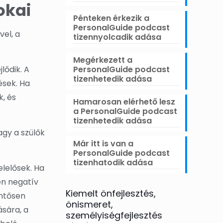
okai
Pénteken érkezik a
PersonalGuide podcast
vel, a
tizennyolcadik adása
Megérkezett a
PersonalGuide podcast
lődik. A
tizenhetedik adása
ések. Ha
k, és
Hamarosan elérhető lesz
a PersonalGuide podcast
tizenhetedik adása
agy a szülők
Már itt is van a
PersonalGuide podcast
tizenhatodik adása
elelősek. Ha
en negatív
Kiemelt önfejlesztés,
entősen
önismeret,
ására, a
személyiségfejlesztés