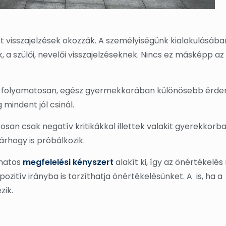
t visszajelzések okozzák. A személyiségünk kialakulásába
a szülői, nevelői visszajelzéseknek. Nincs ez másképp a
kit folyamatosan, egész gyermekkorában különösebb érde
 mindent jól csinál.
osan csak negatív kritikákkal illettek valakit gyerekkorb
árhogy is próbálkozik.
amatos
megfelelési kényszert
alakít ki, így az önértékelé
ozitív irányba is torzíthatja önértékelésünket. A is, ha a
zik.