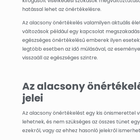
kifogásolt viselkedési szokások megváltoztatá
hatással lehet az önértékelésre.
Az alacsony önértékelés valamilyen aktuális éle
változások például egy kapcsolat megszakadása,
egészséges önértékelésű emberek ilyen esetek
legtöbb esetben az idő múlásával, az események
visszaáll az egészséges szintre.
Az alacsony önértékel
jelei
Az alacsony önértékelést egy kis önismerettel v
lehetnek, és nem szükséges az összes tünet eg
ezekről, vagy az ehhez hasonló jelekről ismerhet