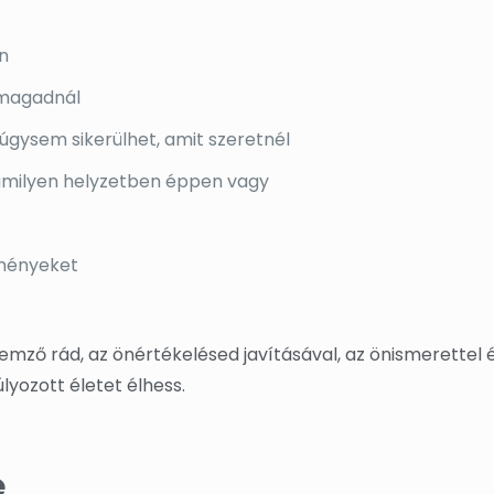
n
nmagadnál
úgysem sikerülhet, amit szeretnél
amilyen helyzetben éppen vagy
eményeket
ellemző rád, az önértékelésed javításával, az önismerette
lyozott életet élhess.
e