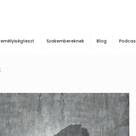
zemélyiségteszt
Szakembereknek
Blog
Podcas
s