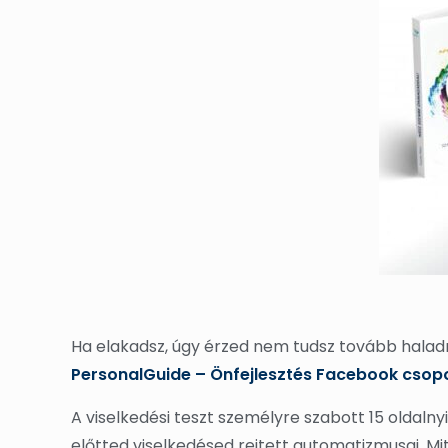
Ha elakadsz, úgy érzed nem tudsz tovább haladn
PersonalGuide – Önfejlesztés Facebook csop
A viselkedési teszt személyre szabott 15 oldalny
előtted viselkedésed rejtett automatizmusai. Mi