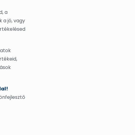
d, a
 a jó, vagy
értékelésed
latok
rtékeid,
mások
al!
önfejlesztő