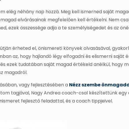
nem elég néhány nap hozzá. Meg kell ismerned saját maga
t magad elvárásainak megfelelően kell értékelni. Nem csak
tned, ezek összessége adja a te személyiségedet és az ön
útján érheted el, önismereti könyvek olvasásával, gyakor
ban az, hogy hajlandó légy elfogadni és elismerni saját é
d és ezek tudatában saját magad értékeld anélkül, hogy 
sz magadról.
tásában, vagy fejlesztésében a
Nézz szembe önmagadd
atom tagjával, Nagy Andrea coach-csal készítettünk egy 
smeret fejlesztő feladattal, és a coach tippjeivel.