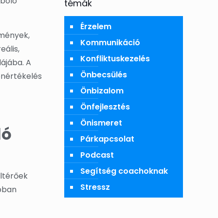
mboló
témák
Érzelem
emények,
Kommunikáció
ális,
Konfliktuskezelés
ájába. A
Önbecsülés
önértékelés
Önbizalom
Önfejlesztés
Önismeret
ló
Párkapcsolat
Podcast
Segítség coachoknak
eltérőek
Stressz
abban