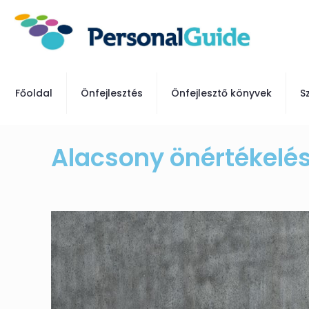
Főoldal
Önfejlesztés
Önfejlesztő könyvek
S
Alacsony önértékelé