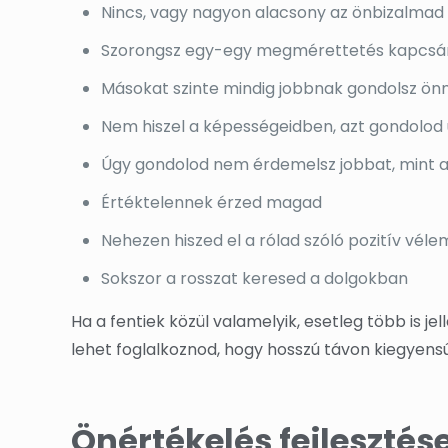
Nincs, vagy nagyon alacsony az önbizalmad
Szorongsz egy-egy megmérettetés kapcsá
Másokat szinte mindig jobbnak gondolsz ö
Nem hiszel a képességeidben, azt gondolod 
Úgy gondolod nem érdemelsz jobbat, mint 
Értéktelennek érzed magad
Nehezen hiszed el a rólad szóló pozitív vél
Sokszor a rosszat keresed a dolgokban
Ha a fentiek közül valamelyik, esetleg több is j
lehet foglalkoznod, hogy hosszú távon kiegyensú
Önértékelés fejlesztés