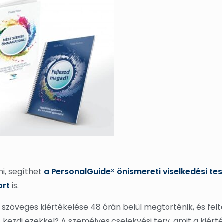
i, segíthet
a PersonalGuide® önismereti viselkedési tes
ort
is.
i szöveges kiértékelése 48 órán belül megtörténik, és fel
t kezdj ezekkel? A személyes cselekvési terv, amit a kiér