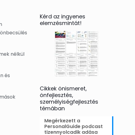
Kérd az ingyenes
elemzésmintát!
n
z önbecsülés
mek nélkül
an és
Cikkek önismeret,
önfejlesztés,
s mások
személyiségfejlesztés
témában
Megérkezett a
PersonalGuide podcast
tizennyolcadik adása