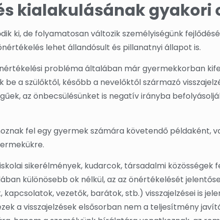
és kialakulásának gyakori 
k ki, de folyamatosan változik személyiségünk fejlődésé
értékelés lehet állandósult és pillanatnyi állapot is.
önértékelési probléma általában már gyermekkorban kifej
 be a szülőktől, később a nevelőktől származó visszajelz
egűek, az önbecsülésünket is negatív irányba befolyásoljá
t hoznak fel egy gyermek számára követendő példaként, v
gyermekükre.
iskolai sikerélmények, kudarcok, társadalmi közösségek f
olában különösebb ok nélkül, az az önértékelését jelentős
 kapcsolatok, vezetők, barátok, stb.) visszajelzései is jel
ezek a visszajelzések elsősorban nem a teljesítmény javít