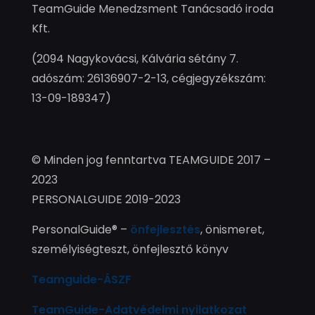
TeamGuide Menedzsment Tanácsadó iroda
Kft.
(2094 Nagykovácsi, Kálvária sétány 7.
adószám: 26136907-2-13, cégjegyzékszám:
13-09-189347)
© Minden jog fenntartva TEAMGUIDE 2017 –
2023
PERSONALGUIDE 2019-2023
PersonalGuide® –
önfejlesztés
, önismeret,
személyiségteszt, önfejlesztő könyv
Teamguide-ÁSZF
TeamGuide-Adatvédelmi nyilatkozat