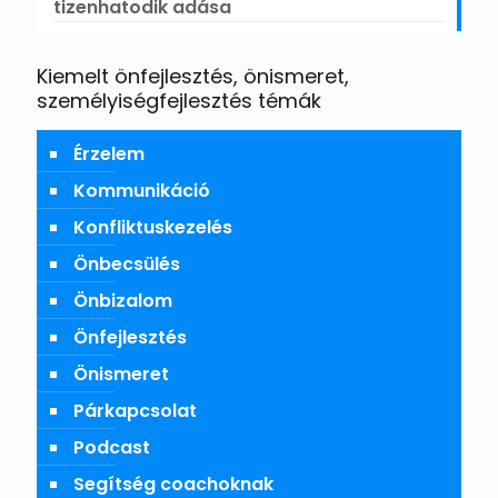
tizenhatodik adása
Kiemelt önfejlesztés, önismeret,
személyiségfejlesztés témák
Érzelem
Kommunikáció
Konfliktuskezelés
Önbecsülés
Önbizalom
Önfejlesztés
Önismeret
Párkapcsolat
Podcast
Segítség coachoknak