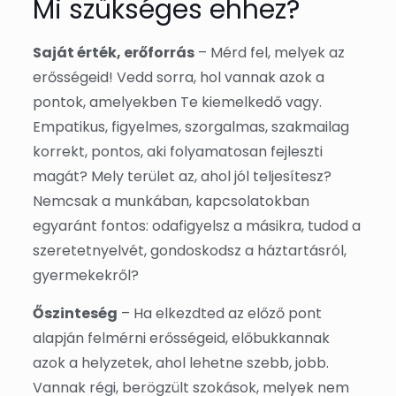
Mi szükséges ehhez?
Saját érték, erőforrás
– Mérd fel, melyek az
erősségeid! Vedd sorra, hol vannak azok a
pontok, amelyekben Te kiemelkedő vagy.
Empatikus, figyelmes, szorgalmas, szakmailag
korrekt, pontos, aki folyamatosan fejleszti
magát? Mely terület az, ahol jól teljesítesz?
Nemcsak a munkában, kapcsolatokban
egyaránt fontos: odafigyelsz a másikra, tudod a
szeretetnyelvét, gondoskodsz a háztartásról,
gyermekekről?
Őszinteség
– Ha elkezdted az előző pont
alapján felmérni erősségeid, előbukkannak
azok a helyzetek, ahol lehetne szebb, jobb.
Vannak régi, berögzült szokások, melyek nem