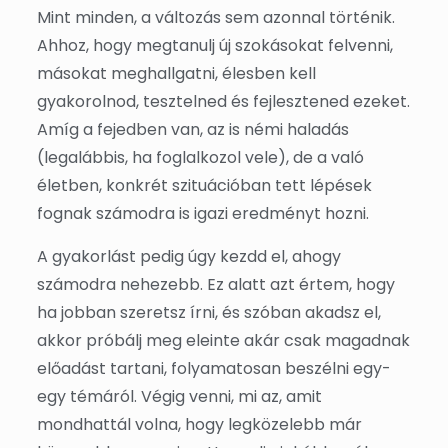
Mint minden, a változás sem azonnal történik.
Ahhoz, hogy megtanulj új szokásokat felvenni,
másokat meghallgatni, élesben kell
gyakorolnod, tesztelned és fejlesztened ezeket.
Amíg a fejedben van, az is némi haladás
(legalábbis, ha foglalkozol vele), de a való
életben, konkrét szituációban tett lépések
fognak számodra is igazi eredményt hozni.
A gyakorlást pedig úgy kezdd el, ahogy
számodra nehezebb. Ez alatt azt értem, hogy
ha jobban szeretsz írni, és szóban akadsz el,
akkor próbálj meg eleinte akár csak magadnak
előadást tartani, folyamatosan beszélni egy-
egy témáról. Végig venni, mi az, amit
mondhattál volna, hogy legközelebb már