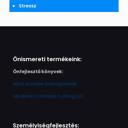
Stressz
Önismereti termékeink:
Önfejlesztő könyvek:
Nézz szembe önmagaddal!
Mindenki másképp boldog(ul)
Személyiségfejlesztés: