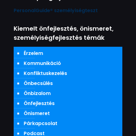
PersonalGuide® személyiségteszt
Kiemelt önfejlesztés, önismeret,
személyiségfejlesztés témák
Érzelem
Kommunikáció
Konfliktuskezelés
Önbecsülés
Önbizalom
Önfejlesztés
Önismeret
Párkapcsolat
Podcast