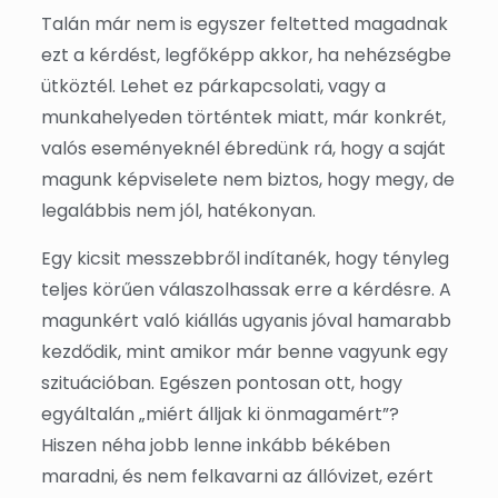
Talán már nem is egyszer feltetted magadnak
ezt a kérdést, legfőképp akkor, ha nehézségbe
ütköztél. Lehet ez párkapcsolati, vagy a
munkahelyeden történtek miatt, már konkrét,
valós eseményeknél ébredünk rá, hogy a saját
magunk képviselete nem biztos, hogy megy, de
legalábbis nem jól, hatékonyan.
Egy kicsit messzebbről indítanék, hogy tényleg
teljes körűen válaszolhassak erre a kérdésre. A
magunkért való kiállás ugyanis jóval hamarabb
kezdődik, mint amikor már benne vagyunk egy
szituációban. Egészen pontosan ott, hogy
egyáltalán „miért álljak ki önmagamért”?
Hiszen néha jobb lenne inkább békében
maradni, és nem felkavarni az állóvizet, ezért