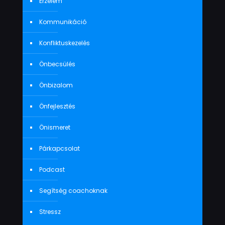
Érzelem
Kommunikáció
Konfliktuskezelés
Önbecsülés
Önbizalom
Önfejlesztés
Önismeret
Párkapcsolat
Podcast
Segítség coachoknak
Stressz