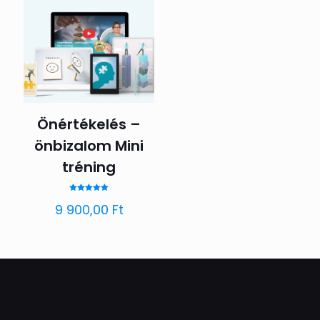
Önértékelés –
önbizalom Mini
tréning
Értékelés:
9 900,00
Ft
5.00
/ 5