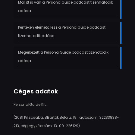
Már itt is van a PersonalGuide podcast tizenhatodik
adása
Pénteken elérhető lesz a PersonalGuide podcast
tizenhatodik adása
Megérkezett a PersonalGuide podcast tizenötödik
adása
Céges adatok
PersonalGuide Kft.
(2081 Piliscsaba, BBartók Béla u. 19. adószám: 32233838-
213, cégjegyzékszám: 13-09-226129)