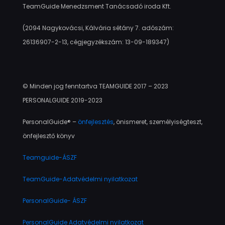
TeamGuide Menedzsment Tanácsadó iroda Kft.
(2094 Nagykovácsi, Kálvária sétány 7. adószám:
26136907-2-13, cégjegyzékszám: 13-09-189347)
© Minden jog fenntartva TEAMGUIDE 2017 – 2023
PERSONALGUIDE 2019-2023
PersonalGuide® –
önfejlesztés
, önismeret, személyiségteszt,
önfejlesztő könyv
Teamguide-ÁSZF
TeamGuide-Adatvédelmi nyilatkozat
PersonalGuide- ÁSZF
PersonalGuide Adatvédelmi nyilatkozat