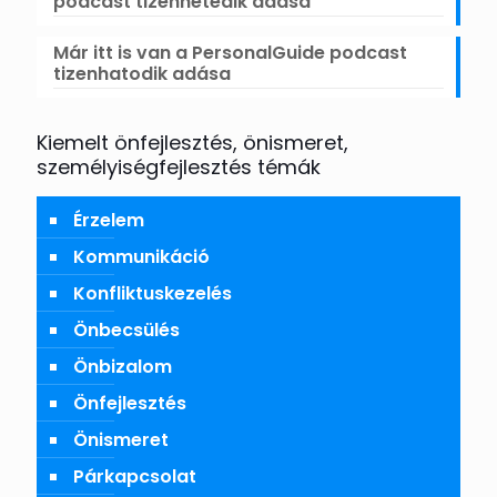
podcast tizenhetedik adása
Már itt is van a PersonalGuide podcast
tizenhatodik adása
Kiemelt önfejlesztés, önismeret,
személyiségfejlesztés témák
Érzelem
Kommunikáció
Konfliktuskezelés
Önbecsülés
Önbizalom
Önfejlesztés
Önismeret
Párkapcsolat