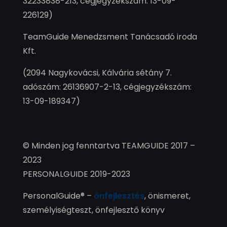
32233838-213, cégjegyzékszám: 13-09-
226129)
TeamGuide Menedzsment Tanácsadó iroda
Kft.
(2094 Nagykovácsi, Kálvária sétány 7.
adószám: 26136907-2-13, cégjegyzékszám:
13-09-189347)
© Minden jog fenntartva TEAMGUIDE 2017 –
2023
PERSONALGUIDE 2019-2023
PersonalGuide® –
önfejlesztés
, önismeret,
személyiségteszt, önfejlesztő könyv