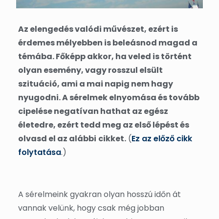
Az elengedés valódi művészet, ezért is
érdemes mélyebben is beleásnod magad a
témába. Főképp akkor, ha veled is történt
olyan esemény, vagy rosszul elsült
szituáció, ami a mai napig nem hagy
nyugodni. A sérelmek elnyomása és tovább
cipelése negatívan hathat az egész
életedre, ezért tedd meg az első lépést és
olvasd el az alábbi
cikket.
(
Ez az előző cikk
folytatása
.)
A sérelmeink gyakran olyan hosszú időn át
vannak velünk, hogy csak még jobban