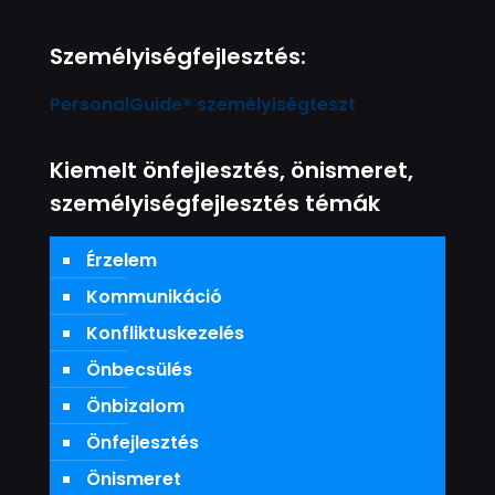
Személyiségfejlesztés:
PersonalGuide® személyiségteszt
Kiemelt önfejlesztés, önismeret,
személyiségfejlesztés témák
Érzelem
Kommunikáció
Konfliktuskezelés
Önbecsülés
Önbizalom
Önfejlesztés
Önismeret