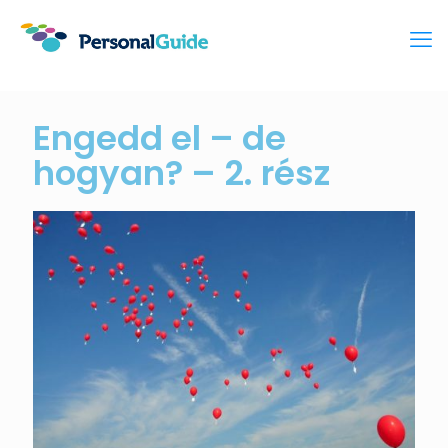
Engedd el – de
hogyan? – 2. rész