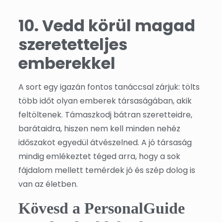
10. Vedd körül magad
szeretetteljes
emberekkel
A sort egy igazán fontos tanáccsal zárjuk: tölts
több időt olyan emberek társaságában, akik
feltöltenek. Támaszkodj bátran szeretteidre,
barátaidra, hiszen nem kell minden nehéz
időszakot egyedül átvészelned. A jó társaság
mindig emlékeztet téged arra, hogy a sok
fájdalom mellett temérdek jó és szép dolog is
van az életben.
Kövesd a PersonalGuide