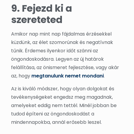
9. Fejezd ki a
szereteted
Amikor nap mint nap fájdalmas érzésekkel
küzdünk, az élet szomorúnak és negatívnak
tűnik. Érdemes ilyenkor időt szánni az
öngondoskodásra. Legyen az új határok
felállítása, az önismeret fejlesztése, vagy akár
az, hogy
megtanulunk nemet mondani
.
Az is kiváló módszer, hogy olyan dolgokat és
tevékenységeket engedsz meg magadnak,
amelyeket eddig nem tettél. Minél jobban be
tudod építeni az öngondoskodást a
mindennapokba, annál erősebb leszel.