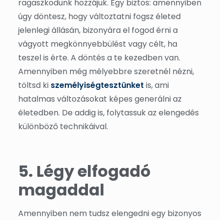
ragaszkodunk hozzájuk. Egy biztos: amennyiben
úgy döntesz, hogy változtatni fogsz életed
jelenlegi állásán, bizonyára el fogod érni a
vágyott megkönnyebbülést vagy célt, ha
teszel is érte. A döntés a te kezedben van.
Amennyiben még mélyebbre szeretnél nézni,
töltsd ki
személyiségtesztünket
is, ami
hatalmas változásokat képes generálni az
életedben. De addig is, folytassuk az elengedés
különböző technikáival.
5. Légy elfogadó
magaddal
Amennyiben nem tudsz elengedni egy bizonyos