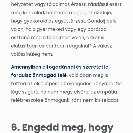
helyzetet vagy fájdalmas érzést, ráadásul ezért
még kritizálod, bántod is magad, itt az ideje,
hogy gyakorold az együttérzést. Gondolj bele,
vajon, ha a gyermeked vagy egy barátod
osztaná meg a fájdalmait veled, akkor is
elutasítóan és bántóan reagálnál? A válasz
valószínűleg nem.
Amennyiben elfogadással és szeretettel
fordulsz önmagad felé
, valójában meg is
tetted az első lépést az elengedés irányába. Ne
légy szigorú, ha nem megy elsőre, az empátia
felébresztése önmagunk iránt nem kis feladat.
6. Engedd meg, hogy