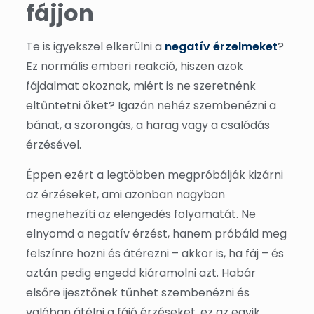
fájjon
Te is igyekszel elkerülni a
negatív érzelmeket
?
Ez normális emberi reakció, hiszen azok
fájdalmat okoznak, miért is ne szeretnénk
eltűntetni őket? Igazán nehéz szembenézni a
bánat, a szorongás, a harag vagy a csalódás
érzésével.
Éppen ezért a legtöbben megpróbálják kizárni
az érzéseket, ami azonban nagyban
megnehezíti az elengedés folyamatát. Ne
elnyomd a negatív érzést, hanem próbáld meg
felszínre hozni és átérezni – akkor is, ha fáj – és
aztán pedig engedd kiáramolni azt. Habár
elsőre ijesztőnek tűnhet szembenézni és
valóban átélni a fájó érzéseket, ez az egyik