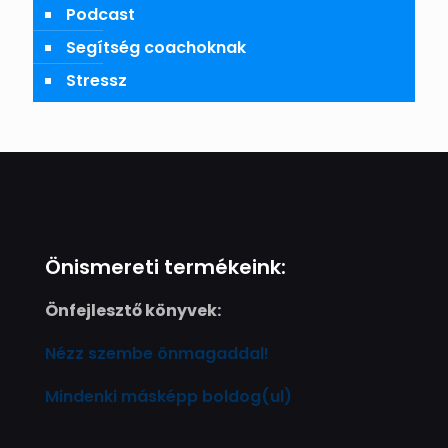
Podcast
Segítség coachoknak
Stressz
Önismereti termékeink:
Önfejlesztő könyvek:
Nézz szembe önmagaddal!
Mindenki másképp boldog(ul)