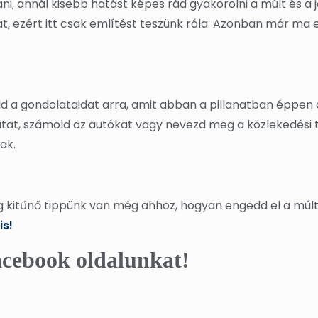
i, annál kisebb hatást képes rád gyakorolni a múlt és a j
, ezért itt csak említést teszünk róla. Azonban már ma
d a gondolataidat arra, amit abban a pillanatban éppen c
 utat, számold az autókat vagy nevezd meg a közlekedési 
ak.
g kitűnő tippünk van még ahhoz, hogyan engedd el a múlt
is!
cebook oldalunkat!