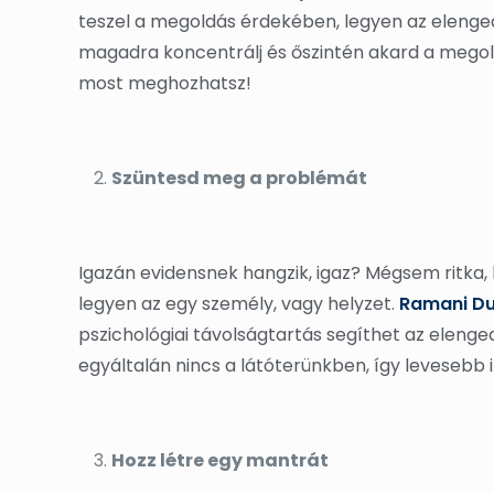
teszel a megoldás érdekében, legyen az elenge
magadra koncentrálj és őszintén akard a megold
most meghozhatsz!
Szüntesd meg a problémát
Igazán evidensnek hangzik, igaz? Mégsem ritka,
legyen az egy személy, vagy helyzet.
Ramani Du
pszichológiai távolságtartás segíthet az eleng
egyáltalán nincs a látóterünkben, így levesebb i
Hozz létre egy mantrát