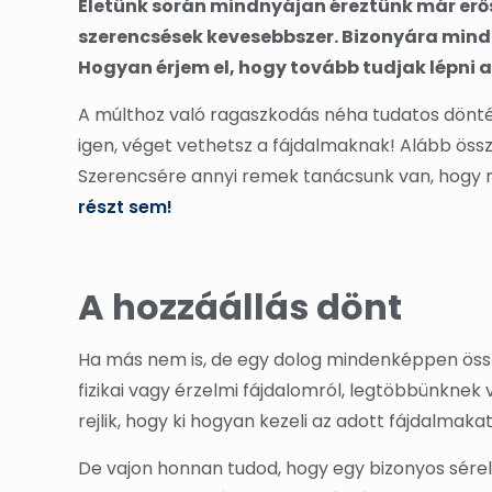
Életünk során mindnyájan éreztünk már erős
szerencsések kevesebbszer. Bizonyára mind
Hogyan érjem el, hogy tovább tudjak lépni 
A múlthoz való ragaszkodás néha tudatos döntés
igen, véget vethetsz a fájdalmaknak! Alább össz
Szerencsére annyi remek tanácsunk van, hogy n
részt sem!
A hozzáállás dönt
Ha más nem is, de egy dolog mindenképpen öss
fizikai vagy érzelmi fájdalomról, legtöbbünkne
rejlik, hogy ki hogyan kezeli az adott fájdalmakat
De vajon honnan tudod, hogy egy bizonyos sére