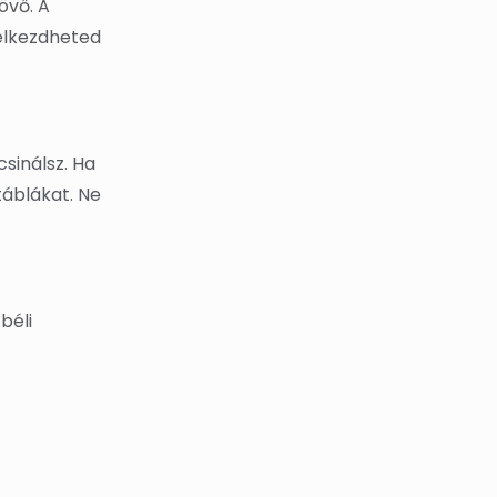
övő. A
 elkezdheted
sinálsz. Ha
táblákat. Ne
béli