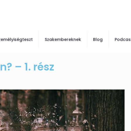
zemélyiségteszt
Szakembereknek
Blog
Podcas
? – 1. rész