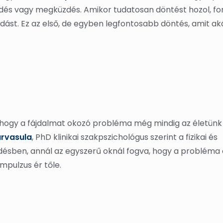
dés vagy megküzdés. Amikor tudatosan döntést hozol, fo
ást. Ez az első, de egyben legfontosabb döntés, amit a
 hogy a fájdalmat okozó probléma még mindig az életünk 
rvasula
, PhD klinikai szakpszichológus szerint a fizikai és
edésben, annál az egyszerű oknál fogva, hogy a probléma
mpulzus ér tőle.