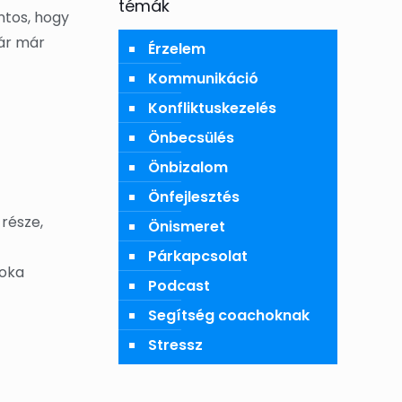
témák
ntos, hogy
kár már
Érzelem
Kommunikáció
Konfliktuskezelés
Önbecsülés
Önbizalom
Önfejlesztés
része,
Önismeret
Párkapcsolat
 oka
Podcast
Segítség coachoknak
Stressz