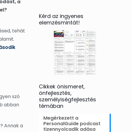
ódást, a
el?
Kérd az ingyenes
elemzésmintát!
ésed, tehát
alamit.
második
Cikkek önismeret,
önfejlesztés,
egyen szó
személyiségfejlesztés
ább abban
témában
Megérkezett a
PersonalGuide podcast
t? Annak a
tizennyolcadik adása