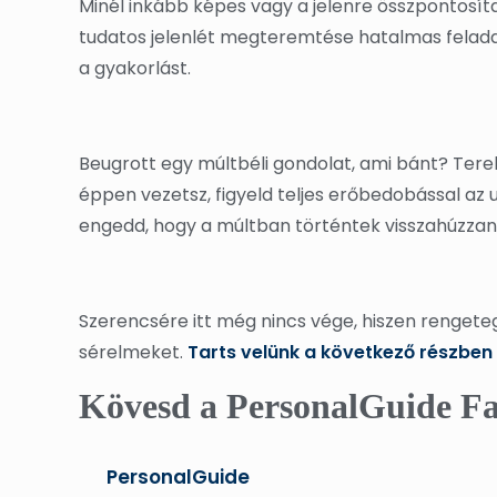
Minél inkább képes vagy a jelenre összpontosítan
tudatos jelenlét megteremtése hatalmas feladat
a gyakorlást.
Beugrott egy múltbéli gondolat, ami bánt? Terel
éppen vezetsz, figyeld teljes erőbedobással az
engedd, hogy a múltban történtek visszahúzzan
Szerencsére itt még nincs vége, hiszen rengete
sérelmeket.
Tarts velünk a következő részben 
Kövesd a PersonalGuide Fa
PersonalGuide