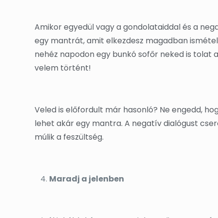
Amikor egyedül vagy a gondolataiddal és a neg
egy mantrát, amit elkezdesz magadban ismételni
nehéz napodon egy bunkó sofőr neked is tolat a
velem történt!
Veled is előfordult már hasonló? Ne engedd, hogy
lehet akár egy mantra. A negatív dialógust cser
múlik a feszültség.
Maradj a jelenben