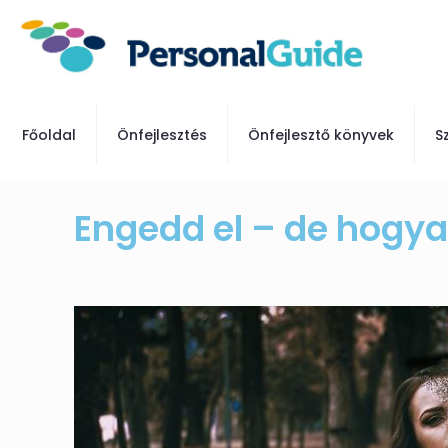
Főoldal
Önfejlesztés
Önfejlesztő könyvek
S
Engedd el – de hogyan