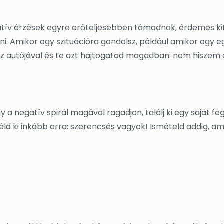
atív érzések egyre erőteljesebben támadnak, érdemes ki
. Amikor egy szituációra gondolsz, például amikor egy e
z autójával és te azt hajtogatod magadban: nem hiszem e
 a negatív spirál magával ragadjon, találj ki egy saját fe
éld ki inkább arra: szerencsés vagyok! Ismételd addig, a