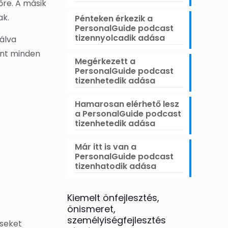
őre. A másik
ak.
Pénteken érkezik a
PersonalGuide podcast
tizennyolcadik adása
nálva
ont minden
Megérkezett a
PersonalGuide podcast
tizenhetedik adása
Hamarosan elérhető lesz
a PersonalGuide podcast
tizenhetedik adása
Már itt is van a
PersonalGuide podcast
tizenhatodik adása
Kiemelt önfejlesztés,
önismeret,
személyiségfejlesztés
éseket