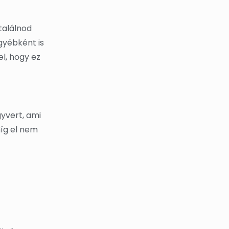
találnod
gyébként is
l, hogy ez
gyvert, ami
míg el nem