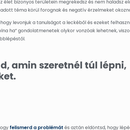
z élet bizonyos területein megrekedsz és nem haladsz el
az adott téma körül forognak és negatív érzelmeket okozn
hogy levonjuk a tanulságot a leckéből és ezeket felhasz
volna ha” gondolatmenetek olykor vonzóak lehetnek, visz
bblépéstől.
, amin szeretnél túl lépni,
ket.
 hogy
felismerd a problémát
és aztán eldöntsd, hogy lép