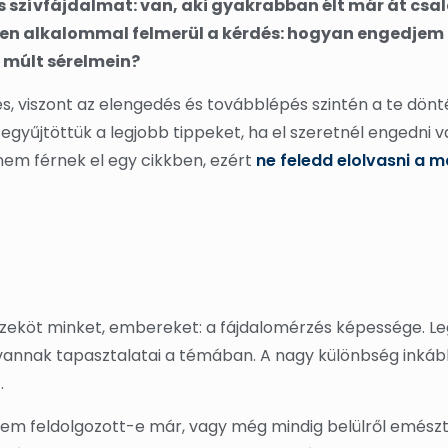
 szívfájdalmat: van, aki gyakrabban élt már át csal
en alkalommal felmerül a kérdés: hogyan engedjem 
a múlt sérelmein?
, viszont az elengedés és továbblépés szintén a te dönt
egyűjtöttük a legjobb tippeket, ha el szeretnél engedni v
em férnek el egy cikkben, ezért
ne feledd elolvasni a 
zeköt minket, embereket: a fájdalomérzés képessége. L
k vannak tapasztalatai a témában. A nagy különbség ink
.
lem feldolgozott-e már, vagy még mindig belülről emész