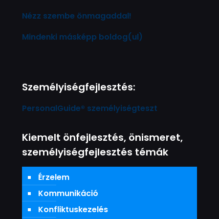
Nézz szembe önmagaddal!
Mindenki másképp boldog(ul)
Személyiségfejlesztés:
PersonalGuide® személyiségteszt
Kiemelt önfejlesztés, önismeret,
személyiségfejlesztés témák
Érzelem
Kommunikáció
Konfliktuskezelés