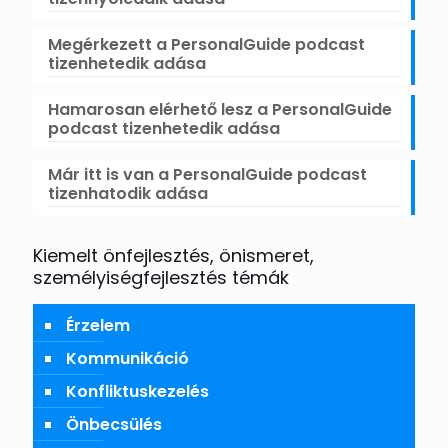
Megérkezett a PersonalGuide podcast
tizenhetedik adása
Hamarosan elérhető lesz a PersonalGuide
podcast tizenhetedik adása
Már itt is van a PersonalGuide podcast
tizenhatodik adása
Kiemelt önfejlesztés, önismeret,
személyiségfejlesztés témák
Érzelem
Kommunikáció
Konfliktuskezelés
Önbecsülés