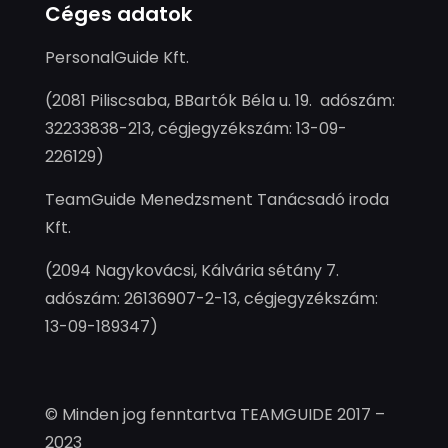
Céges adatok
PersonalGuide Kft.
(2081 Piliscsaba, BBartók Béla u. 19. adószám:
32233838-213, cégjegyzékszám: 13-09-
226129)
TeamGuide Menedzsment Tanácsadó iroda
Kft.
(2094 Nagykovácsi, Kálvária sétány 7.
adószám: 26136907-2-13, cégjegyzékszám:
13-09-189347)
© Minden jog fenntartva TEAMGUIDE 2017 –
2023