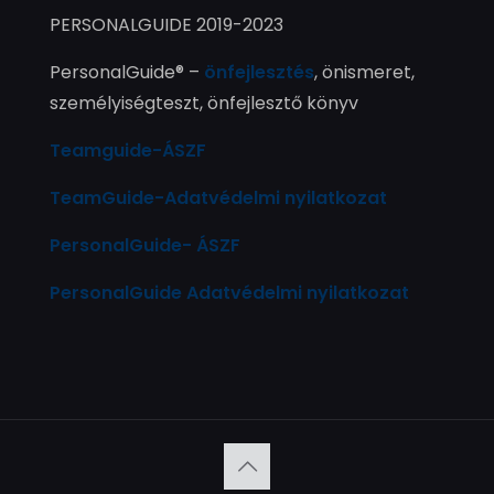
PERSONALGUIDE 2019-2023
PersonalGuide® –
önfejlesztés
, önismeret,
személyiségteszt, önfejlesztő könyv
Teamguide-ÁSZF
TeamGuide-Adatvédelmi nyilatkozat
PersonalGuide- ÁSZF
PersonalGuide Adatvédelmi nyilatkozat