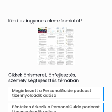
Kérd az ingyenes elemzésmintát!
Cikkek önismeret, önfejlesztés,
személyiségfejlesztés témában
Megérkezett a PersonalGuide podcast
tizennyolcadik adása
Pénteken érkezik a PersonalGuide podcast
tizennyolcadik adása