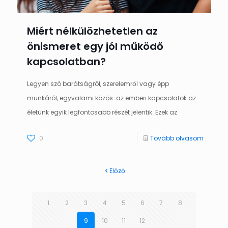
Miért nélkülözhetetlen az
önismeret egy jól működő
kapcsolatban?
Legyen szó barátságról, szerelemről vagy épp
munkáról, egyvalami közös: az emberi kapcsolatok az
életünk egyik legfontosabb részét jelentik. Ezek az
0
Tovább olvasom
Előző
1
2
3
4
5
6
7
8
9
10
11
12