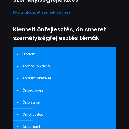
PersonalGuide® személyiségteszt
Kiemelt önfejlesztés, önismeret,
személyiségfejlesztés témák
Érzelem
Kommunikáció
Konfliktuskezelés
Önbecsülés
Önbizalom
Önfejlesztés
Önismeret