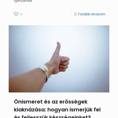
igényeinket
0
Tovább olvasom
Önismeret és az erősségek
kiaknázása: hogyan ismerjük fel
és fejlesszük készségeinket?