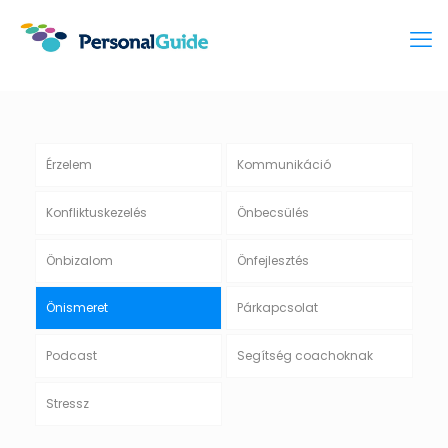
Érzelem
Kommunikáció
Konfliktuskezelés
Önbecsülés
Önbizalom
Önfejlesztés
Önismeret
Párkapcsolat
Podcast
Segítség coachoknak
Stressz