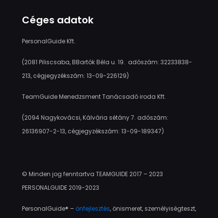
Céges adatok
PersonalGuide Kft.
(2081 Piliscsaba, BBartók Béla u. 19. adószám: 32233838-
213, cégjegyzékszám: 13-09-226129)
TeamGuide Menedzsment Tanácsadó iroda Kft.
(2094 Nagykovácsi, Kálvária sétány 7. adószám:
26136907-2-13, cégjegyzékszám: 13-09-189347)
© Minden jog fenntartva TEAMGUIDE 2017 – 2023
PERSONALGUIDE 2019-2023
PersonalGuide® –
önfejlesztés
, önismeret, személyiségteszt,