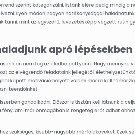
end szerint kategorizálni, listánk élére pedig mindig a 
elyezni. Ilyen módon nagyon hatékonysággal haladhatunk 
tűnni, mint az egyszerű, levezetésképp végzett rutin gy
haladjunk apró lépésekben
 hasonlóan nem fog az öledbe pottyanni. Hogy mennyire 
zt az elvégzendő feladataink jellegétől, élethelyzetünktő
légből kapott motiváció helyett valami másra kell támasz
zni teendőinket.
rben gondolkodni. Először is tisztán kell látnunk a célja
 a fény, ami már önmagában is rengeteg erőt adhat ahhoz
éséhez szükséges, kisebb-nagyobb mérföldköveket. Ezek s