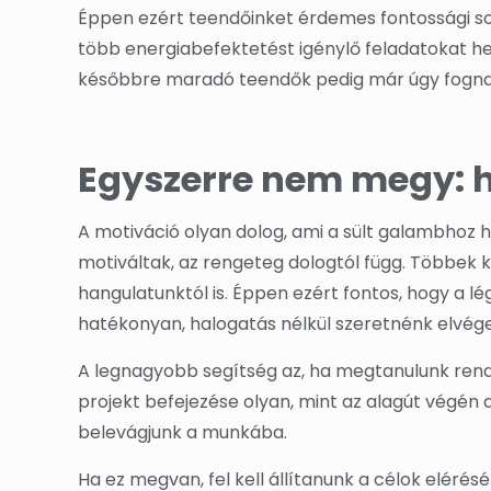
Éppen ezért teendőinket érdemes fontossági sorr
több energiabefektetést igénylő feladatokat h
későbbre maradó teendők pedig már úgy fognak 
Egyszerre nem megy: 
A motiváció olyan dolog, ami a sült galambhoz
motiváltak, az rengeteg dologtól függ. Többek kö
hangulatunktól is. Éppen ezért fontos, hogy a 
hatékonyan, halogatás nélkül szeretnénk elvége
A legnagyobb segítség az, ha megtanulunk rendsze
projekt befejezése olyan, mint az alagút végén
belevágjunk a munkába.
Ha ez megvan, fel kell állítanunk a célok elér