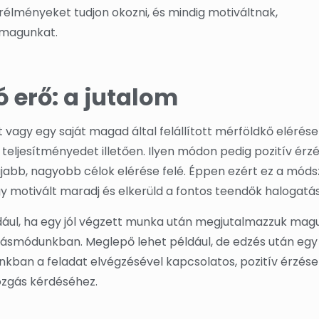
rélményeket tudjon okozni, és mindig motiváltnak,
 magunkat.
 erő: a jutalom
agy egy saját magad által felállított mérföldkő elérése 
eljesítményedet illetően. Ilyen módon pedig pozitív érz
újabb, nagyobb célok elérése felé. Éppen ezért ez a móds
gy motivált maradj és elkerüld a fontos teendők halogatás
ául, ha egy jól végzett munka után megjutalmazzuk magu
odásmódunkban. Meglepő lehet például, de edzés után eg
kban a feladat elvégzésével kapcsolatos, pozitív érzések
ozgás kérdéséhez.