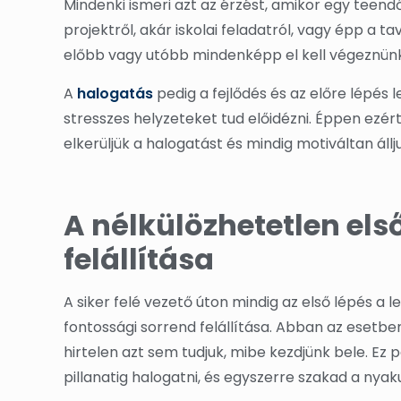
Mindenki ismeri azt az érzést, amikor egy teend
projektről, akár iskolai feladatról, vagy épp a t
előbb vagy utóbb mindenképp el kell végeznünk,
A
halogatás
pedig a fejlődés és az előre lépés 
stresszes helyzeteket tud előidézni. Éppen ez
elkerüljük a halogatást és mindig motiváltan állj
A nélkülözhetetlen els
felállítása
A siker felé vezető úton mindig az első lépés 
fontossági sorrend felállítása. Abban az esetben
hirtelen azt sem tudjuk, mibe kezdjünk bele. E
pillanatig halogatni, és egyszerre szakad a nyak