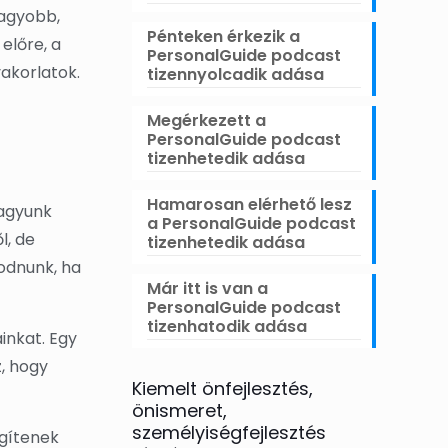
nagyobb,
Pénteken érkezik a
előre, a
PersonalGuide podcast
akorlatok.
tizennyolcadik adása
Megérkezett a
PersonalGuide podcast
tizenhetedik adása
Hamarosan elérhető lesz
vagyunk
a PersonalGuide podcast
l, de
tizenhetedik adása
kodnunk, ha
Már itt is van a
PersonalGuide podcast
tizenhatodik adása
inkat. Egy
, hogy
Kiemelt önfejlesztés,
önismeret,
személyiségfejlesztés
egítenek