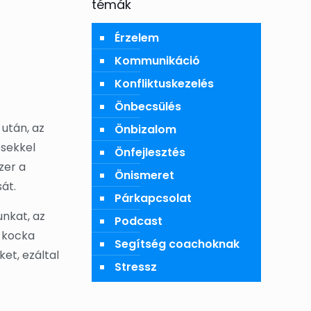
témák
Érzelem
Kommunikáció
Konfliktuskezelés
Önbecsülés
után, az
Önbizalom
ésekkel
Önfejlesztés
zer a
Önismeret
át.
Párkapcsolat
nkat, az
Podcast
y kocka
Segítség coachoknak
et, ezáltal
Stressz