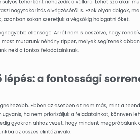
ő súlyos teherként nehezedik a vállára. Lehet szó akár mu
avaszi nagytakarítás elvégzéséről is. Ezek olyan dolgok, m
 azonban sokan szeretjük a végsőkig halogatni őket.
legnagyobb ellensége. Arról nem is beszélve, hogy rendkív
ért most mutatunk néhány tippet, melyek segítenek abban
unk neki a fontos feladatainknak.
ő lépés: a fontossági sorren
a legnehezebb. Ebben az esetben ez nem más, mint a teend
 ugyanis, ha nem priorizáljuk a feladatainkat, könnyen le
z pedig gyakran ahhoz vezet, hogy mindent megpróbálunk a
unkba az összes elintéznivaló.