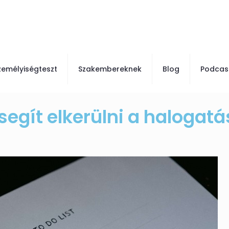
zemélyiségteszt
Szakembereknek
Blog
Podcas
segít elkerülni a halogatá