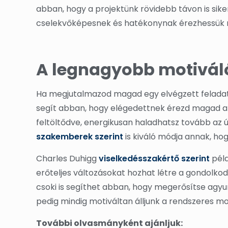
abban, hogy a projektünk rövidebb távon is sike
cselekvőképesnek és hatékonynak érezhessük
A legnagyobb motiváló
Ha megjutalmazod magad egy elvégzett feladat v
segít abban, hogy elégedettnek érezd magad a t
feltöltődve, energikusan haladhatsz tovább az 
szakemberek szerint
is kiváló módja annak, ho
Charles Duhigg
viselkedésszakértő szerint
péld
erőteljes változásokat hozhat létre a gondolk
csoki is segíthet abban, hogy megerősítse agyun
pedig mindig motiváltan álljunk a rendszeres m
További olvasmányként ajánljuk: