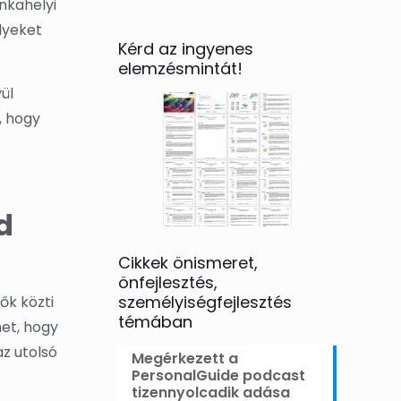
nkahelyi
elyeket
Kérd az ingyenes
elemzésmintát!
ül
, hogy
d
Cikkek önismeret,
önfejlesztés,
személyiségfejlesztés
ők közti
témában
het, hogy
z utolsó
Megérkezett a
PersonalGuide podcast
tizennyolcadik adása