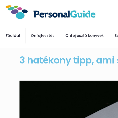
Főoldal
Önfejlesztés
Önfejlesztő könyvek
S
3 hatékony tipp, ami 