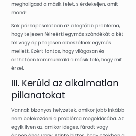
meghallgasd a másik felet, s érdekeljen, amit
mond!
Sok párkapcsolatban az a legfőbb probléma,
hogy teljesen félreérti egymás szándékát a két
fél vagy épp teljesen elbeszélnek egymás
mellett. Ezért fontos, hogy világosan és
érthetően kommunikáld a másik felé, hogy mit
érzel.
III. Kerüld az alkalmatlan
pillanatokat
Vannak bizonyos helyzetek, amikor jobb inkább
nem belekezdeni a probléma megoldásába. Az
egyik ilyen az, amikor ideges, fáradt vagy
éppen éhes vagy. Szinte biztos, hogy ezekben a