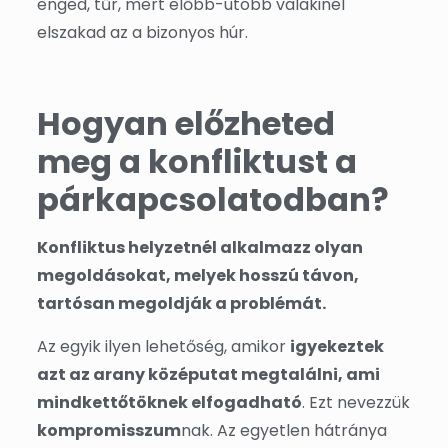
enged, tűr, mert előbb-utóbb valakinél
elszakad az a bizonyos húr.
Hogyan előzheted
meg a konfliktust a
párkapcsolatodban?
Konfliktus helyzetnél alkalmazz olyan
megoldásokat, melyek hosszú távon,
tartósan megoldják a problémát.
Az egyik ilyen lehetőség, amikor
igyekeztek
azt az arany középutat megtalálni, ami
mindkettőtöknek elfogadható
. Ezt nevezzük
kompromisszum
nak. Az egyetlen hátránya