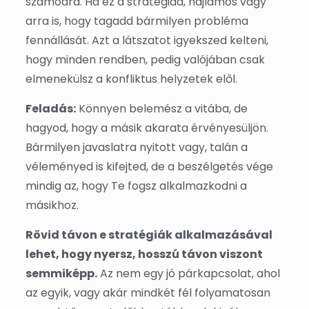
számodra. Ha ez a stratégiád, hajlamos vagy
arra is, hogy tagadd bármilyen probléma
fennállását. Azt a látszatot igyekszed kelteni,
hogy minden rendben, pedig valójában csak
elmenekülsz a konfliktus helyzetek elől.
Feladás:
Könnyen belemész a vitába, de
hagyod, hogy a másik akarata érvényesüljön.
Bármilyen javaslatra nyitott vagy, talán a
véleményed is kifejted, de a beszélgetés vége
mindig az, hogy Te fogsz alkalmazkodni a
másikhoz.
Rövid távon e stratégiák alkalmazásával
lehet, hogy nyersz, hosszú távon viszont
semmiképp.
Az nem egy jó párkapcsolat, ahol
az egyik, vagy akár mindkét fél folyamatosan