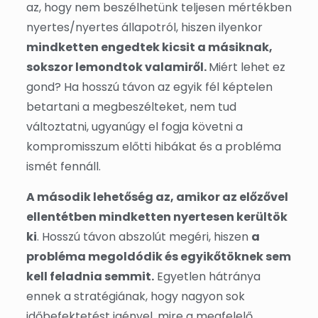
az, hogy nem beszélhetünk teljesen mértékben
nyertes/nyertes állapotról, hiszen ilyenkor
mindketten engedtek kicsit a másiknak,
sokszor lemondtok valamiről.
Miért lehet ez
gond? Ha hosszú távon az egyik fél képtelen
betartani a megbeszélteket, nem tud
változtatni, ugyanúgy el fogja követni a
kompromisszum előtti hibákat és a probléma
ismét fennáll.
A második lehetőség az, amikor az előzővel
ellentétben mindketten nyertesen kerültök
ki
. Hosszú távon abszolút megéri, hiszen
a
probléma megoldódik és egyikőtöknek sem
kell feladnia semmit.
Egyetlen hátránya
ennek a stratégiának, hogy nagyon sok
időbefektetést igényel, mire a megfelelő