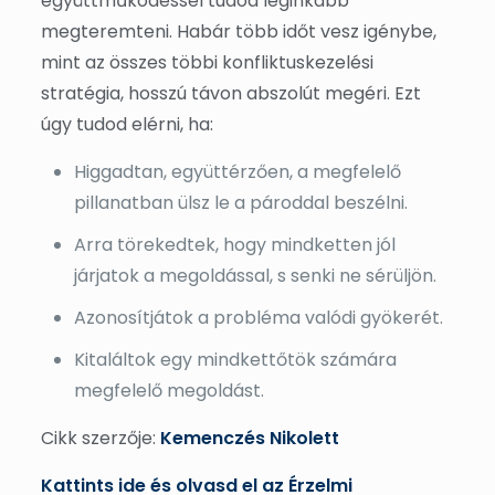
együttműködéssel tudod leginkább
megteremteni. Habár több időt vesz igénybe,
mint az összes többi konfliktuskezelési
stratégia, hosszú távon abszolút megéri. Ezt
úgy tudod elérni, ha:
Higgadtan, együttérzően, a megfelelő
pillanatban ülsz le a pároddal beszélni.
Arra törekedtek, hogy mindketten jól
járjatok a megoldással, s senki ne sérüljön.
Azonosítjátok a probléma valódi gyökerét.
Kitaláltok egy mindkettőtök számára
megfelelő megoldást.
Cikk szerzője:
Kemenczés Nikolett
Kattints ide és olvasd el az Érzelmi