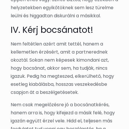
helyzetekben egyikőtöknek sem lesz türelme
leülni és higgadtan diskurálni a másikkal.
IV. Kérj bocsánatot!
Nem feltétlen azért amit tettél, hanem a
kellemetlen érzésért, amit a partnerednek
okoztál. Sokan nem képesek kimondani azt,
hogy bocsánat, akkor sem, ha tudják, nincs
igazuk. Pedig ha megteszed, elkerülhető, hogy
esetleg kiabálásba, hosszas veszekedésbe
csapjon át a beszélgetésetek.
Nem csak megelőzésre jó a bocsánatkérés,
hanem arra is, hogy kifejezd a másik felé, hogy
igazán együtt érzel vele. Hidd el, teljesen más
fordulatot tud venni egy beszélgetés, ha a