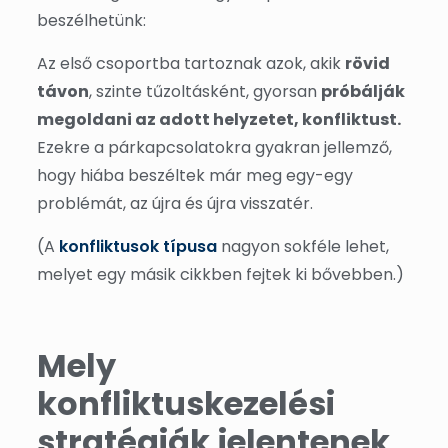
beszélhetünk:
Az első csoportba tartoznak azok, akik
rövid
távon
, szinte tűzoltásként, gyorsan
próbálják
megoldani az adott helyzetet, konfliktust.
Ezekre a párkapcsolatokra gyakran jellemző,
hogy hiába beszéltek már meg egy-egy
problémát, az újra és újra visszatér.
(A
konfliktusok típusa
nagyon sokféle lehet,
melyet egy másik cikkben fejtek ki bővebben.)
Mely
konfliktuskezelési
stratégiák jelentenek