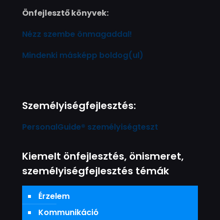
Önfejlesztő könyvek:
Nézz szembe önmagaddal!
Mindenki másképp boldog(ul)
Személyiségfejlesztés:
PersonalGuide® személyiségteszt
Kiemelt önfejlesztés, önismeret,
személyiségfejlesztés témák
Érzelem
Kommunikáció