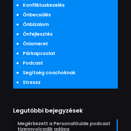
Konfliktuskezelés
Önbecsülés
Önbizalom
Önfejlesztés
Önismeret
Párkapcsolat
Podcast
Segítség coachoknak
Stressz
Legutóbbi bejegyzések
Megérkezett a PersonalGuide podcast
tizennyolcadik adása