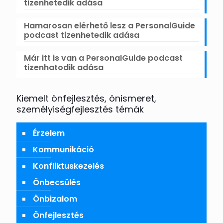
tizenhetedik adása
Hamarosan elérhető lesz a PersonalGuide
podcast tizenhetedik adása
Már itt is van a PersonalGuide podcast
tizenhatodik adása
Kiemelt önfejlesztés, önismeret,
személyiségfejlesztés témák
Érzelem
Kommunikáció
Konfliktuskezelés
Önbecsülés
Önbizalom
Önfejlesztés