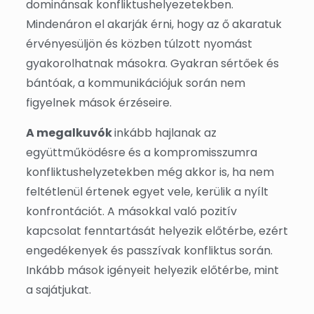
dominánsak konfliktushelyezetekben.
Mindenáron el akarják érni, hogy az ő akaratuk
érvényesüljön és közben túlzott nyomást
gyakorolhatnak másokra. Gyakran sértőek és
bántóak, a kommunikációjuk során nem
figyelnek mások érzéseire.
A megalkuvók
inkább hajlanak az
együttműködésre és a kompromisszumra
konfliktushelyzetekben még akkor is, ha nem
feltétlenül értenek egyet vele, kerülik a nyílt
konfrontációt. A másokkal való pozitív
kapcsolat fenntartását helyezik előtérbe, ezért
engedékenyek és passzívak konfliktus során.
Inkább mások igényeit helyezik előtérbe, mint
a sajátjukat.