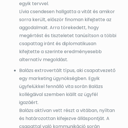
egyik tervvel.
Lívia csendesen hallgatta a vitát és amikor
sorra került, először finoman kifejtette az
aggodalmait. Arra törekedett, hogy
megértést és tiszteletet tanúsítson a többi
csapattag iránt és diplomatikusan
kifejtette a szerinte eredményesebb
alternatív megoldást.
Balázs extrovertált típus, aki csapatvezető
egy marketing ügynökségben. Egyik
ügyfelükkel fennálló vita során Balázs
kollégáival szemben kiállt az ügyfél
igazáért.
Balázs aktívan vett részt a vitában, nyíltan
és határozottan kifejezve álláspontját. A
csapattal való kommunikáció során