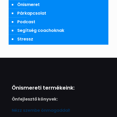
Önismeret
Párkapcsolat
Podcast
Segítség coachoknak
Stressz
Önismereti termékeink:
Önfejlesztő könyvek:
Nézz szembe önmagaddal!