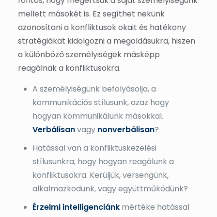
fontos, hogy megértsük a saját személyiségünk
mellett másokét is. Ez segíthet nekünk
azonosítani a konfliktusok okait és hatékony
stratégiákat kidolgozni a megoldásukra, hiszen
a különböző személyiségek másképp
reagálnak a konfliktusokra.
A személyiségünk befolyásolja, a
kommunikációs stílusunk, azaz hogy
hogyan kommunikálunk másokkal.
Verbálisan
vagy
nonverbálisan
?
Hatással van a konfliktuskezelési
stílusunkra, hogy hogyan reagálunk a
konfliktusokra. Kerüljük, versengünk,
alkalmazkodunk, vagy együttműködünk?
Érzelmi intelligenciánk
mértéke hatással