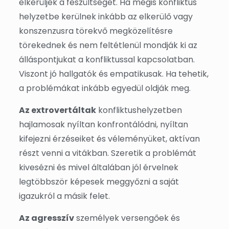
elkerüljék a feszültséget. Ha mégis konfliktus
helyzetbe kerülnek inkább az elkerülő vagy
konszenzusra törekvő megközelítésre
törekednek és nem feltétlenül mondják ki az
álláspontjukat a konfliktussal kapcsolatban.
Viszont jó hallgatók és empatikusak. Ha tehetik,
a problémákat inkább egyedül oldják meg.
Az extrovertáltak
konfliktushelyzetben
hajlamosak nyíltan konfrontálódni, nyíltan
kifejezni érzéseiket és véleményüket, aktívan
részt venni a vitákban. Szeretik a problémát
kivesézni és mivel általában jól érvelnek
legtöbbször képesek meggyőzni a saját
igazukról a másik felet.
Az agresszív
személyek versengőek és