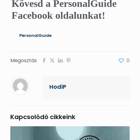
Kövesd a PersonalGuide
Facebook oldalunkat!
PersonalGuide
Megosztás
0
HodiP
Kapcsolódó cikkeink