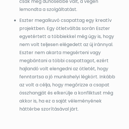
csak még dühösebbé vált, a végén
lemondta a szolgáltatást.
Eszter megalkuvó csapattag egy kreatív
projektben. Egy ötletváltás során Eszter
egyetértett a többiekkel még úgy is, hogy
nem volt teljesen elégedett az új iránnyal.
Eszter nem akarta megsérteni vagy
megbántani a többi csapattagot, ezért
hajlandó volt elengedni az ötletét, hogy
fenntartsa a jó munkahelyi légkört. Inkább
az volt a célja, hogy megőrizze a csapat
összhangját és elkerülje a konfliktust még
akkor is, ha ez a saját véleményének
háttérbe szorításával járt.