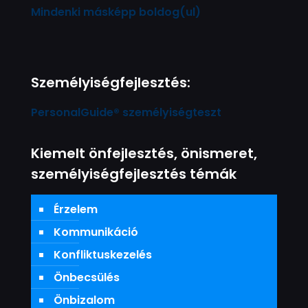
Mindenki másképp boldog(ul)
Személyiségfejlesztés:
PersonalGuide® személyiségteszt
Kiemelt önfejlesztés, önismeret,
személyiségfejlesztés témák
Érzelem
Kommunikáció
Konfliktuskezelés
Önbecsülés
Önbizalom