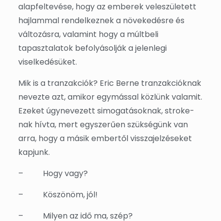
alapfeltevése, hogy az emberek veleszületett
hajlammal rendelkeznek a növekedésre és
változásra, valamint hogy a múltbeli
tapasztalatok befolyásolják a jelenlegi
viselkedésüket.
Mik is a tranzakciók? Eric Berne tranzakcióknak
nevezte azt, amikor egymással közlünk valamit.
Ezeket úgynevezett simogatásoknak, stroke-
nak hívta, mert egyszerűen szükségünk van
arra, hogy a másik embertől visszajelzéseket
kapjunk.
–
Hogy vagy?
–
Köszönöm, jól!
–
Milyen az idő ma, szép?