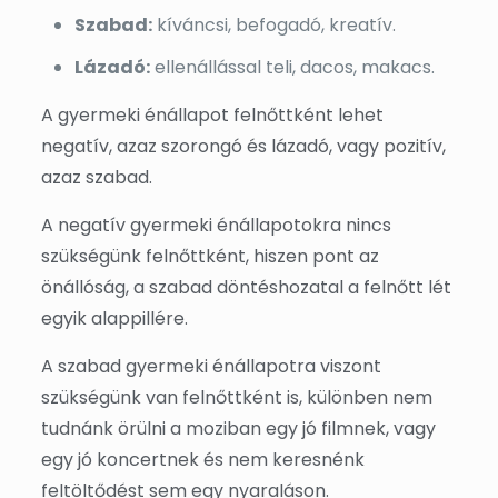
Szabad:
kíváncsi, befogadó, kreatív.
Lázadó:
ellenállással teli, dacos, makacs.
A gyermeki énállapot felnőttként lehet
negatív, azaz szorongó és lázadó, vagy pozitív,
azaz szabad.
A negatív gyermeki énállapotokra nincs
szükségünk felnőttként, hiszen pont az
önállóság, a szabad döntéshozatal a felnőtt lét
egyik alappillére.
A szabad gyermeki énállapotra viszont
szükségünk van felnőttként is, különben nem
tudnánk örülni a moziban egy jó filmnek, vagy
egy jó koncertnek és nem keresnénk
feltöltődést sem egy nyaraláson.