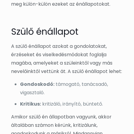
meg külön-külön ezeket az énállapotokat.
Szülő énállapot
A szülő énállapot azokat a gondolatokat,
érzéseket és viselkedésmódokat foglalja
magába, amelyeket a szüleinktől vagy más
nevelőinktől vettünk át. A szülő énállapot lehet:
Gondoskodó:
támogató, tanácsadó,
vigasztaló.
Kritikus:
kritizáló, irányító, büntető.
Amikor szülő én állapotban vagyunk, akkor
általában számon kérünk, kritizálunk,
gondoskodunk a másikról. Mindannyian