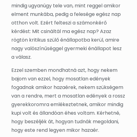
mindig ugyanúgy tele van, mint reggel amikor
elment munkába, pedig a felesége egész nap
otthon volt. Ezért felteszi a számonkérő
kérdést: Mit csináltál ma egész nap? Azaz
rögtön kritikus szülő énállapotba kerül, amire
nagy valószínűséggel gyermeki énállapot lesz
a válasz.
Ezzel szemben mondhatná azt, hogy nekem
bajom van ezzel, hogy mosatlan edények
fogadnak amikor hazaérek, nekem szükségem
van a rendre, mert a mosatlan edények a rossz
gyerekkoromra emlékeztetnek, amikor mindig
kupi volt és állandóan éhes voltam. Kérhetné,
hogy beszéljék át, hogyan tudnák megoldani,
hogy este rend legyen mikor hazaér.