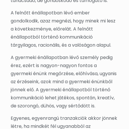
tanácsadó, de gondoskodó és támogató is.
A felnőtt énállapotban lévő ember
gondolkodik, azaz megnézi, hogy minek mi lesz
a következménye, előrelát. A felnőtt
énállapotból történő kommunikáció
tárgyilagos, racionális, és a valóságon alapul.
A gyermeki énállapotban lévő személy pedig
érez, ezért is nagyon-nagyon fontos a
gyermeki énünk megőrzése, előhívása, ugyanis
az érzéseink, azok mind a gyermeki énünkből
jönnek elő. A gyermeki énállapotból történő
kommunikáció lehet játékos, spontán, kreatív,
de szorongó, dühös, vagy sértődött is.
Egyenes, egyenrangú tranzakciók akkor jönnek
létre, ha mindkét fél ugyanabból az