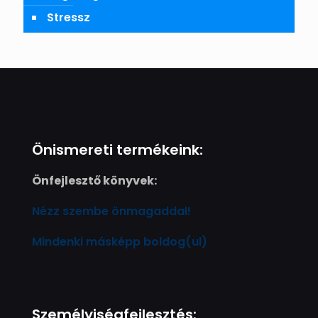
Stressz
Önismereti termékeink:
Önfejlesztő könyvek:
Nézz szembe önmagaddal!
Mindenki másképp boldog(ul)
Személyiségfejlesztés: