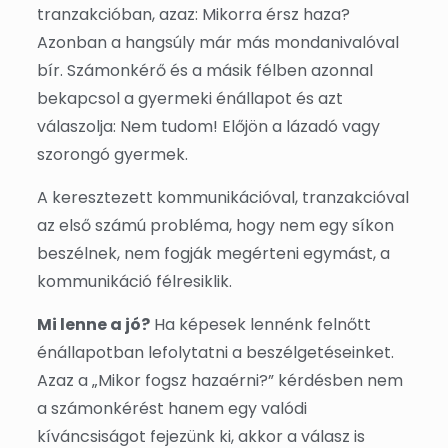
tranzakcióban, azaz: Mikorra érsz haza?
Azonban a hangsúly már más mondanivalóval
bír. Számonkérő és a másik félben azonnal
bekapcsol a gyermeki énállapot és azt
válaszolja: Nem tudom! Előjön a lázadó vagy
szorongó gyermek.
A keresztezett kommunikációval, tranzakcióval
az első számú probléma, hogy nem egy síkon
beszélnek, nem fogják megérteni egymást, a
kommunikáció félresiklik.
Mi lenne a jó?
Ha képesek lennénk felnőtt
énállapotban lefolytatni a beszélgetéseinket.
Azaz a „Mikor fogsz hazaérni?” kérdésben nem
a számonkérést hanem egy valódi
kíváncsiságot fejezünk ki, akkor a válasz is