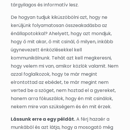
tárgyilagos és informatív lesz.
De hogyan tudjuk kiküszöbölni azt, hogy ne
kerüljünk folyamatosan összeakadásba az
énállapotokkal? Ahelyett, hogy azt mondjuk,
hogy ő mit akar, ő mit csinál, ő milyen, inkább
úgynevezett énközlésekkel kell
kommunikálnunk. Tehát azt kell megkeresni,
hogy velem mi van, amikor közlök valamit. Nem
azzal foglalkozok, hogy te már megint
elrontottad az ebédet, te már megint nem
verted be a szöget, nem hoztad el a gyereket,
hanem arra fókuszálok, hogy én mit csinálok,
nekem mire van szükségem és én mit érzek.
Lássunk erre a egy példát.
A férj hazaér a
munkából és azt látja, hogy a mosogató még