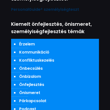
PersonalGuide® személyiségteszt
Kiemelt önfejlesztés, önismeret,
személyiségfejlesztés témák
Érzelem
Kommunikáció
Konfliktuskezelés
Önbecsülés
Önbizalom
Önfejlesztés
Önismeret
Párkapcsolat
Podcast