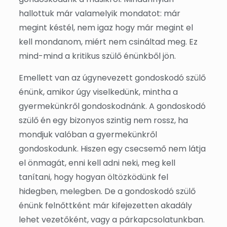
hallottuk már valamelyik mondatot: már
megint késtél, nem igaz hogy már megint el
kell mondanom, miért nem csináltad meg. Ez
mind-mind a kritikus szülő énünkből jön.
Emellett van az úgynevezett gondoskodó szülő
énünk, amikor úgy viselkedünk, mintha a
gyermekünkről gondoskodnánk. A gondoskodó
szülő én egy bizonyos szintig nem rossz, ha
mondjuk valóban a gyermekünkről
gondoskodunk. Hiszen egy csecsemő nem látja
el önmagát, enni kell adni neki, meg kell
tanítani, hogy hogyan öltözködünk fel
hidegben, melegben. De a gondoskodó szülő
énünk felnőttként már kifejezetten akadály
lehet vezetőként, vagy a párkapcsolatunkban.