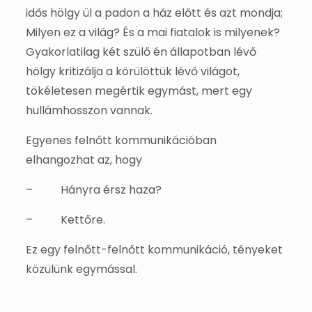
idős hölgy ül a padon a ház előtt és azt mondja;
Milyen ez a világ? És a mai fiatalok is milyenek?
Gyakorlatilag két szülő én állapotban lévő
hölgy kritizálja a körülöttük lévő világot,
tökéletesen megértik egymást, mert egy
hullámhosszon vannak.
Egyenes felnőtt kommunikációban
elhangozhat az, hogy
–
Hányra érsz haza?
–
Kettőre.
Ez egy felnőtt-felnőtt kommunikáció, tényeket
közülünk egymással.