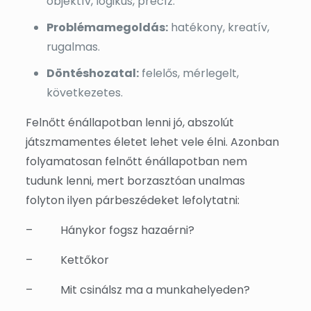
objektív, logikus, precíz.
Problémamegoldás:
hatékony, kreatív,
rugalmas.
Döntéshozatal:
felelős, mérlegelt,
következetes.
Felnőtt énállapotban lenni jó, abszolút
játszmamentes életet lehet vele élni. Azonban
folyamatosan felnőtt énállapotban nem
tudunk lenni, mert borzasztóan unalmas
folyton ilyen párbeszédeket lefolytatni:
–
Hánykor fogsz hazaérni?
–
Kettőkor
–
Mit csinálsz ma a munkahelyeden?