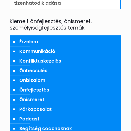
tizenhatodik adása
Kiemelt önfejlesztés, önismeret,
személyiségfejlesztés témák
Érzelem
Kommunikáció
Konfliktuskezelés
Önbecsülés
Önbizalom
Önfejlesztés
Önismeret
Párkapcsolat
Podcast
Segítség coachoknak