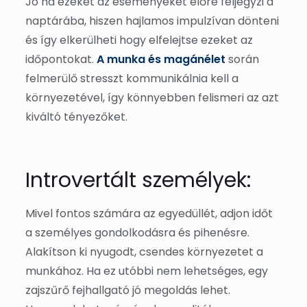
Jó ha ezeket az eseményeket előre feljegyzi a
naptárába, hiszen hajlamos impulzívan dönteni
és így elkerülheti hogy elfelejtse ezeket az
időpontokat.
A munka és magánélet
során
felmerülő stresszt kommunikálnia kell a
környezetével, így könnyebben felismeri az azt
kiváltó tényezőket.
Introvertált személyek:
Mivel fontos számára az egyedüllét, adjon időt
a személyes gondolkodásra és pihenésre.
Alakítson ki nyugodt, csendes környezetet a
munkához. Ha ez utóbbi nem lehetséges, egy
zajszűrő fejhallgató jó megoldás lehet.