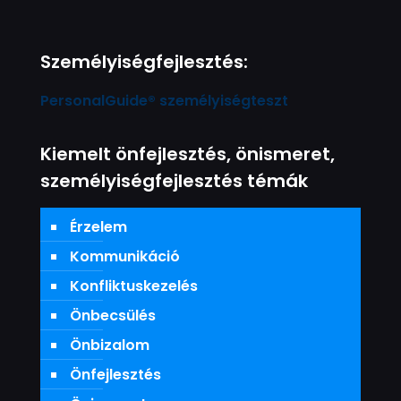
Személyiségfejlesztés:
PersonalGuide® személyiségteszt
Kiemelt önfejlesztés, önismeret,
személyiségfejlesztés témák
Érzelem
Kommunikáció
Konfliktuskezelés
Önbecsülés
Önbizalom
Önfejlesztés