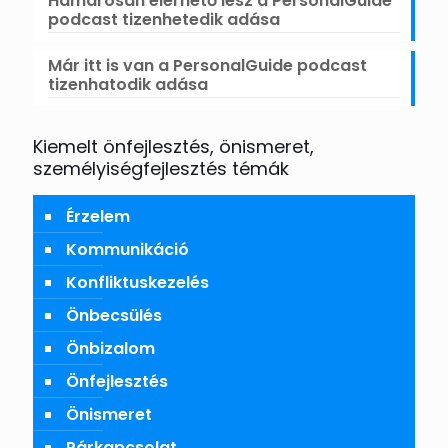
Hamarosan elérhető lesz a PersonalGuide
podcast tizenhetedik adása
Már itt is van a PersonalGuide podcast
tizenhatodik adása
Kiemelt önfejlesztés, önismeret,
személyiségfejlesztés témák
Érzelem
Kommunikáció
Konfliktuskezelés
Önbecsülés
Önbizalom
Önfejlesztés
Önismeret
Párkapcsolat