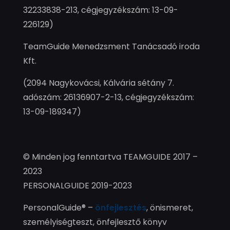
32233838-213, cégjegyzékszám: 13-09-
226129)
TeamGuide Menedzsment Tanácsadó iroda
Kft.
(2094 Nagykovácsi, Kálvária sétány 7.
adószám: 26136907-2-13, cégjegyzékszám:
13-09-189347)
© Minden jog fenntartva TEAMGUIDE 2017 –
2023
PERSONALGUIDE 2019-2023
PersonalGuide® –
önfejlesztés
, önismeret,
személyiségteszt, önfejlesztő könyv