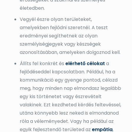
életedben.
Vegyél észre olyan területeket,
amelyekben fejlődni szeretnél. A teszt
eredményei segíthetnek az olyan
személyiségjegyek vagy készségek
azonosításában, amelyeken dolgoznod kell.
Állíts fel konkrét és
elérhető célokat
a
fejlődéseddel kapcsolatban. Például, ha a
kommunikáció egy gyenge pontod, célozd
meg, hogy minden nap elmondasz legalább
egy kis történetet vagy észrevételt
valakinek. Ezt kezdheted kérdés feltevéssel,
utána könnyebb lesz neked is elmondanod
róla a véleményedet. Vagy ha például az
egyik fejlesztendő területed az
empátia
,