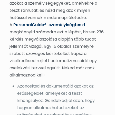
azokat a személyiségjegyeket, amelyekre a
teszt rámutat, és nézd meg azok milyen
hatással vannak mindennapi életedre.
A
PersonalGuide® személyiségteszt
megkönnyíti számodra ezt a lépést, hiszen 236
kérdés megválaszolása alapján több tucat
jellemzőt vizsgál. Egy 15 oldalas személyre
szabott szöveges kiértékelést kapsz a
viselkedésed rejtett automatizmusairól egy
cselekvési tervvel együtt. Neked már csak
alkalmaznod kell!
Azonosítsd és dokumentáld azokat az
erősségeidet, amelyeket a teszt
kihangsúlyoz. Gondolkodj el azon, hogy
hogyan alkalmazhatod ezeket az
erősségeket a szakmai és személyes