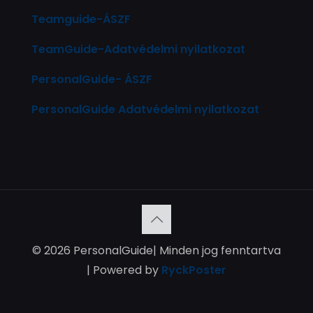
Teamguide-ÁSZF
TeamGuide-Adatvédelmi nyilatkozat
PersonalGuide- ÁSZF
PersonalGuide Adatvédelmi nyilatkozat
© 2026 PersonalGuide| Minden jog fenntartva
| Powered by
RyckPoster