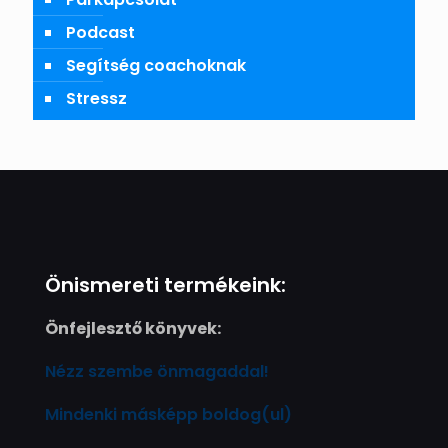
Podcast
Segítség coachoknak
Stressz
Önismereti termékeink:
Önfejlesztő könyvek:
Nézz szembe önmagaddal!
Mindenki másképp boldog(ul)