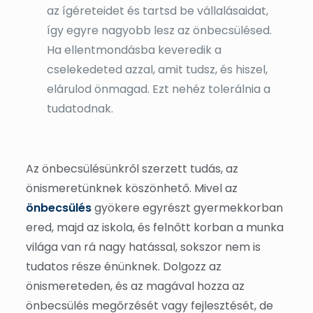
az ígéreteidet és tartsd be vállalásaidat,
így egyre nagyobb lesz az önbecsülésed.
Ha ellentmondásba keveredik a
cselekedeted azzal, amit tudsz, és hiszel,
elárulod önmagad. Ezt nehéz tolerálnia a
tudatodnak.
Az önbecsülésünkről szerzett tudás, az
önismeretünknek köszönhető. Mivel az
önbecsülés
gyökere egyrészt gyermekkorban
ered, majd az iskola, és felnőtt korban a munka
világa van rá nagy hatással, sokszor nem is
tudatos része énünknek. Dolgozz az
önismereteden, és az magával hozza az
önbecsülés megőrzését vagy fejlesztését, de