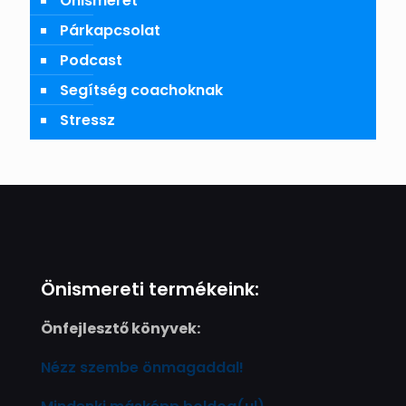
Önismeret
Párkapcsolat
Podcast
Segítség coachoknak
Stressz
Önismereti termékeink:
Önfejlesztő könyvek:
Nézz szembe önmagaddal!