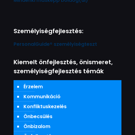
Mindenki másképp boldog(ul)
Személyiségfejlesztés:
PersonalGuide® személyiségteszt
Kiemelt önfejlesztés, önismeret,
személyiségfejlesztés témák
Érzelem
Kommunikáció
Konfliktuskezelés
Önbecsülés
Önbizalom