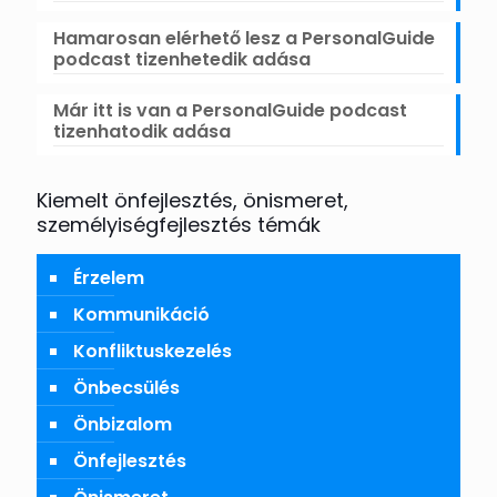
Hamarosan elérhető lesz a PersonalGuide
podcast tizenhetedik adása
Már itt is van a PersonalGuide podcast
tizenhatodik adása
Kiemelt önfejlesztés, önismeret,
személyiségfejlesztés témák
Érzelem
Kommunikáció
Konfliktuskezelés
Önbecsülés
Önbizalom
Önfejlesztés