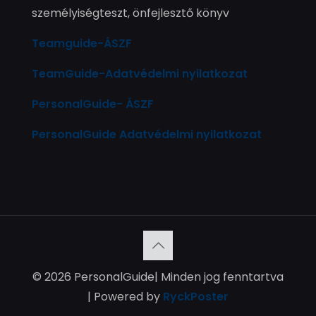
személyiségteszt, önfejlesztő könyv
Teamguide-ÁSZF
TeamGuide-Adatvédelmi nyilatkozat
PersonalGuide- ÁSZF
PersonalGuide Adatvédelmi nyilatkozat
© 2026 PersonalGuide| Minden jog fenntartva
| Powered by
RyckPoster