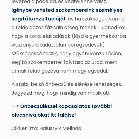
leveted a pácélod, és védtelenné válsz.
Igénybe veheted szakembereink személyes
segítő konzultációját
, és ha szükséged van rá,
a feldolgozás fázisain átsegítsenek. Tudnod kell,
hogy a korai elakadások (lásd a gyermekkorba
visszanyúló tudattalan berögződések)
szükségessé teszik, hogy egyéni konzultáción,
segítő szakemberrel folytasd az utad, mert
annak feldolgozása nem megy egyedül.
A stabil belső önbecsülés elérése lehetséges.
Jegyezd meg, hogy mindig van másik út!
– > Önbecsüléssel kapcsolatos további
olvasnivalókat itt találsz!
Cikket írta: Halustyik Melinda