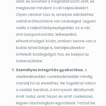
őket; és követed a meghatározott utat, és
megteszel mindent a cél teljesüléséért.
Olyan célokat tűzz ki, amelyek eléréséhez
valódi erőfeszítésre van szükséged. Legyen
reális a teljesítőképességeddel. Az a cél,
ami összpontosítást, lelkesedést,
elhivatottságot kíván, amiben benne van a
bukás lehetősége is, beteljesülésekor
önfeledt boldogságot hoz, és beépül az
önbecsülésbe.
Személyes integritás gyakorlása.
A
viselkedéseddel, cselekedeteiddel mindig
maradj hű az elveidhez. Ne fogadd el vakon
a család, barátok, a környezet diktátumát.
Amit tudsz, amit hiszel, és amit cselekszel,
legyen összhangban egymással. Tartsd be