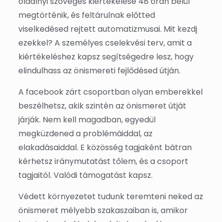
oldalnyi szöveges kiértékelése 48 órán belül
megtörténik, és feltárulnak előtted
viselkedésed rejtett automatizmusai. Mit kezdj
ezekkel? A személyes cselekvési terv, amit a
kiértékeléshez kapsz segítségedre lesz, hogy
elindulhass az önismereti fejlődésed útján.
A facebook zárt csoportban olyan emberekkel
beszélhetsz, akik szintén az önismeret útját
járják. Nem kell magadban, egyedül
megküzdened a problémáiddal, az
elakadásaiddal. E közösség tagjaként bátran
kérhetsz iránymutatást tőlem, és a csoport
tagjaitól. Valódi támogatást kapsz.
Védett környezetet tudunk teremteni neked az
önismeret mélyebb szakaszaiban is, amikor