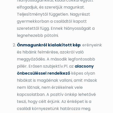
hiányosságainkkal, kudarcokkal együtt
elfogadjuk, és szeretjük magunkat.
Teljesítménytől független. Nagyrészt
gyermekkorban a családtól kapott
szeretettől függ. Ennek hiányosságait a
legnehezebb pótolni.
Önmagunkról kialakított kép
: erényeink
és hibáink felmérése, azokról való
meggyőződés. A második legfontosabb
pillér. Erősen szubjektív.Pl. az
alacsony
önbecsüléssel rendelkező
képes olyan
hibákat is magáénak vallani, amit mások
nem látnak, nem érzékelnek vele
kapcsolatban. A pozitív önkép lehetővé
teszi, hogy célt érjünk. Az énképet is a
családi környezetünk határozza meg.