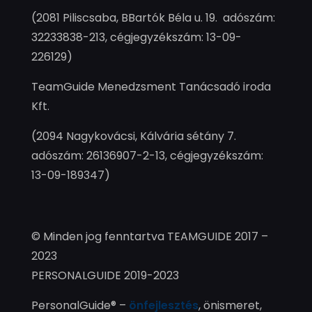
(2081 Piliscsaba, BBartók Béla u. 19. adószám:
32233838-213, cégjegyzékszám: 13-09-
226129)
TeamGuide Menedzsment Tanácsadó iroda
Kft.
(2094 Nagykovácsi, Kálvária sétány 7.
adószám: 26136907-2-13, cégjegyzékszám:
13-09-189347)
© Minden jog fenntartva TEAMGUIDE 2017 –
2023
PERSONALGUIDE 2019-2023
PersonalGuide® –
önfejlesztés
, önismeret,