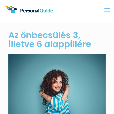
Az önbecsülés 3,
illetve 6 alappillére